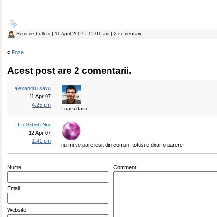
Scris de
bullets
| 11 April 2007 | 12:01 am | 2 comentarii
«
Poze
Acest post are 2 comentarii.
alexandru savu
11 Apr 07
4:25 pm
Foarte tare.
En Sabah Nur
12 Apr 07
1:41 pm
nu mi se pare iesit din comun, totusi e doar o parere
Nume
Comment
Email
Website