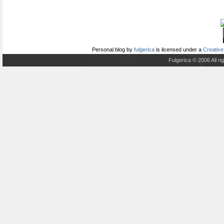
Personal blog
by
fulgerica
is licensed under a
Creative
Fulgerica © 2006 All r