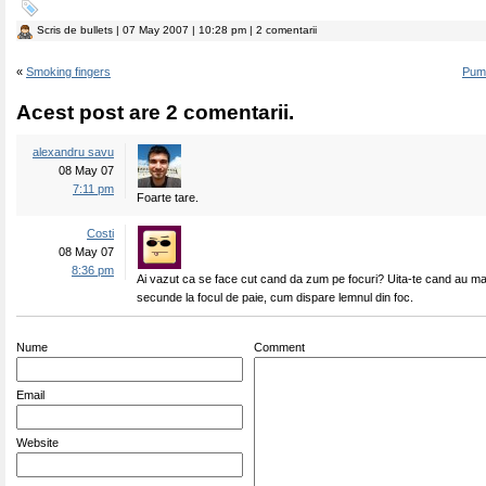
Scris de
bullets
| 07 May 2007 | 10:28 pm | 2 comentarii
«
Smoking fingers
Pumn
Acest post are 2 comentarii.
alexandru savu
08 May 07
7:11 pm
Foarte tare.
Costi
08 May 07
8:36 pm
Ai vazut ca se face cut cand da zum pe focuri? Uita-te cand au m
secunde la focul de paie, cum dispare lemnul din foc.
Nume
Comment
Email
Website