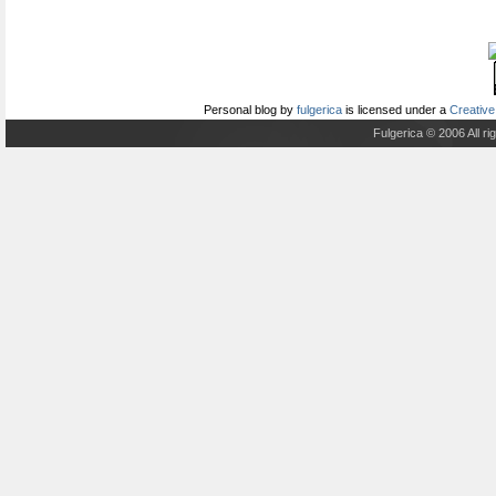
Personal blog
by
fulgerica
is licensed under a
Creative
Fulgerica © 2006 All r