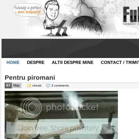
HOME
DESPRE
ALTII DESPRE MINE
CONTACT / TRIMI
Pentru piromani
07
May
chestii
2 comments