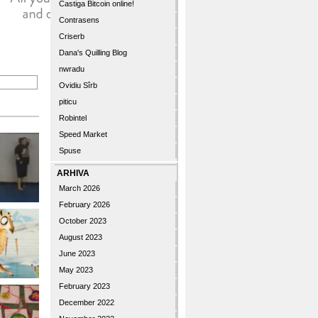
Castiga Bitcoin online!
Contrasens
Criserb
Dana's Quilling Blog
nwradu
Ovidiu Sîrb
piticu
Robintel
Speed Market
Spuse
ARHIVA
March 2026
February 2026
October 2023
August 2023
June 2023
May 2023
February 2023
December 2022