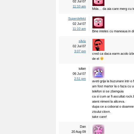
02 Jul 07
11:10 am
Mda… da aia care merg cu t
Superdefekt
02 Jul 07
11:10 am
Bine inteles cu maneaua in di
silviu
02 Jul 07
3:07 pm
cred ca daca earm acolo izbu
de el
iulian
06 Jul 07
2:51 pm
aveti grija la buzunare intr-o
am fost martor la o faza cu u
telefon si se zbenguia
ca si cum ar fi ascultat rock.b
atent nimeni la altceva.
dupa ce a coborat o doamne s
zisului clovn.
take care!
Dan
20 Aug 09