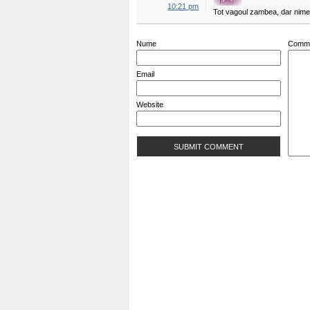
10:21 pm
Tot vagoul zambea, dar nimen
Nume
Comm
Email
Website