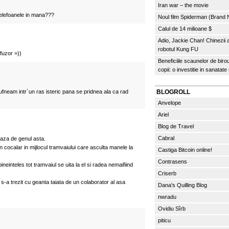
Iran war – the movie
elefoanele in mana???
Noul film Spiderman (Brand
Calul de 14 milioane $
Adio, Jackie Chan! Chinezii
robotul Kung FU
fuzor =))
Beneficiile scaunelor de biro
copii: o investitie in sanatate
fneam intr`un ras isteric pana se pridnea ala ca rad
BLOGROLL
Anvelope
Ariel
Blog de Travel
Cabral
 faza de genul asta.
n cocalar in mijlocul tramvaiului care asculta manele la
Castiga Bitcoin online!
Contrasens
ineinteles tot tramvaiul se uita la el si radea nemaifiind
Criserb
-a trezit cu geanta taiata de un colaborator al asa
Dana's Quilling Blog
nwradu
Ovidiu Sîrb
piticu