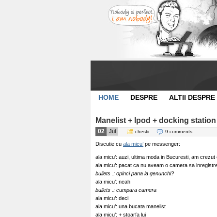
HOME
DESPRE
ALTII DESPRE
Manelist + Ipod + docking statio
02
Jul
chestii
9 comments
Discutie cu
ala micu’
pe messenger:
ala micu’: auzi, ultima moda in Bucuresti, am crezu
ala micu’: pacat ca nu aveam o camera sa inregistr
bullets .: opinci pana la genunchi?
ala micu’: neah
bullets .: cumpara camera
ala micu’: deci
ala micu’: una bucata manelist
ala micu’: + stoarfa lui