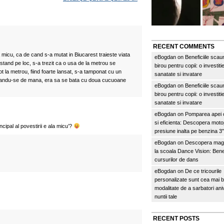
RECENT COMMENTS
 micu, ca de cand s-a mutat in Biucarest traieste viata
eBogdan
on
Beneficiile scau
 stand pe loc, s-a trezit ca o usa de la metrou se
birou pentru copii: o investitie
t la metrou, fiind foarte lansat, s-a tamponat cu un
sanatate si invatare
tinandu-se de mana, era sa se bata cu doua cucuoane
eBogdan
on
Beneficiile scau
birou pentru copii: o investitie
sanatate si invatare
eBogdan
on
Pomparea apei c
si eficienta: Descopera mo
ncipal al povestirii e ala micu’?
presiune inalta pe benzina 
eBogdan
on
Descopera magi
la scoala Dance Vision: Benef
cursurilor de dans
eBogdan
on
De ce tricourile
personalizate sunt cea mai 
modalitate de a sarbatori an
nuntii tale
RECENT POSTS