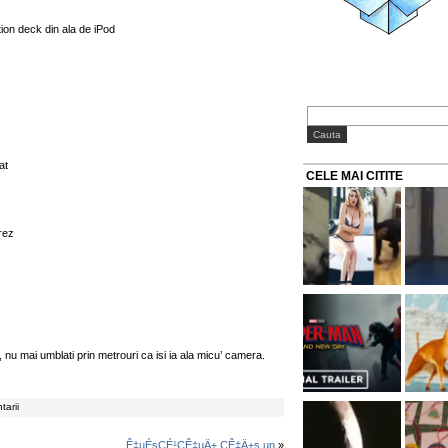
tion deck din ala de iPod
at
CELE MAI CITITE
rez
 nu mai umblati prin metrouri ca isi ia ala micu’ camera.
tarii
Ê‡uÉsÇÉ¹ÇÊ‡uÄ± ÇÊ‡Ä±s un
»