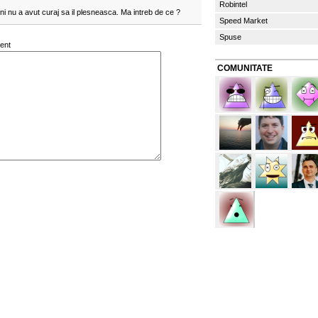
Robintel
i nu a avut curaj sa il plesneasca. Ma intreb de ce ?
Speed Market
Spuse
ent
COMUNITATE