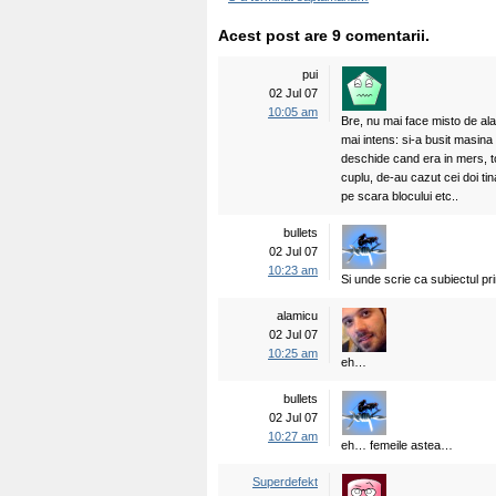
Acest post are 9 comentarii.
pui
02 Jul 07
10:05 am
Bre, nu mai face misto de ala
mai intens: si-a busit masina
deschide cand era in mers, to
cuplu, de-au cazut cei doi 
pe scara blocului etc..
bullets
02 Jul 07
10:23 am
Si unde scrie ca subiectul pri
alamicu
02 Jul 07
10:25 am
eh…
bullets
02 Jul 07
10:27 am
eh… femeile astea…
Superdefekt