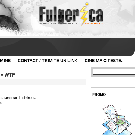
 MINE
CONTACT / TRIMITE UN LINK
CINE MA CITESTE..
n = WTF
PROMO
t ca tampesc de dimineata
ez