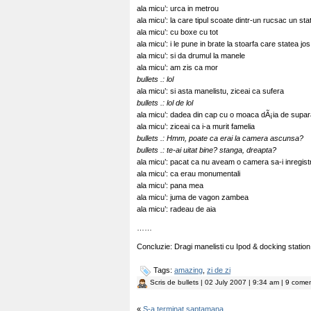
ala micu’: urca in metrou
ala micu’: la care tipul scoate dintr-un rucsac un sta
ala micu’: cu boxe cu tot
ala micu’: i le pune in brate la stoarfa care statea jos
ala micu’: si da drumul la manele
ala micu’: am zis ca mor
bullets .: lol
ala micu’: si asta manelistu, ziceai ca sufera
bullets .: lol de lol
ala micu’: dadea din cap cu o moaca dÃ¡ia de supar
ala micu’: ziceai ca i-a murit famelia
bullets .: Hmm, poate ca erai la camera ascunsa?
bullets .: te-ai uitat bine? stanga, dreapta?
ala micu’: pacat ca nu aveam o camera sa-i inregist
ala micu’: ca erau monumentali
ala micu’: pana mea
ala micu’: juma de vagon zambea
ala micu’: radeau de aia
……
Concluzie: Dragi manelisti cu Ipod & docking station,
Tags:
amazing
,
zi de zi
Scris de
bullets
| 02 July 2007 | 9:34 am | 9 comen
«
S-a terminat saptamana…