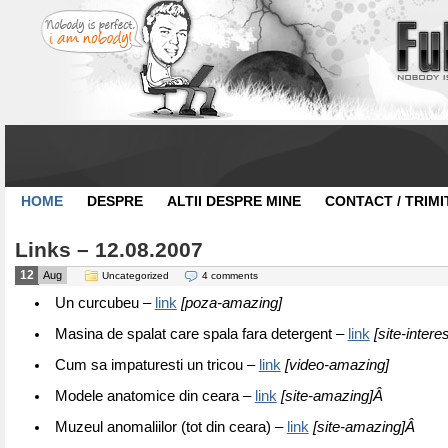
HOME
DESPRE
ALTII DESPRE MINE
CONTACT / TRIMI
Links – 12.08.2007
12
Aug
Uncategorized
4 comments
Un curcubeu –
link
[poza-amazing]
Masina de spalat care spala fara detergent –
link
[site-intere
Cum sa impaturesti un tricou –
link
[video-amazing]
Modele anatomice din ceara –
link
[site-amazing]Â
Muzeul anomaliilor (tot din ceara) –
link
[site-amazing]Â