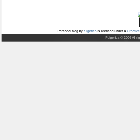
Personal blog
by
fulgerica
is licensed under a
Creative
Fulgerica © 2006 All r