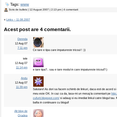
Tags:
www
Scris de
bullets
| 12 August 2007 | 2:13 pm | 4 comentarii
«
Links – 11.08.2007
Acest post are 4 comentarii.
Dennda
12 Aug 07
7:11 pm
Ce tare e tipa care impatureste tricoul ! :))
tele
12 Aug 07
11:14 pm
e tare tipa?.. sau e tare modul in care impatureste tricoul?:)
Andu
12 Aug 07
11:39 pm
Salutare! As dori sa facem schimb de linkuri, daca esti de acord si 
meu este OK. In caz ca da, lasa-mi un mesaj la comentarii pe
http
cufurit.blogspot.com/
si adaug si eu imediat linkul catre blogul tau. 
bafta in continuare cu blogul!
Alt blog de
Oradea