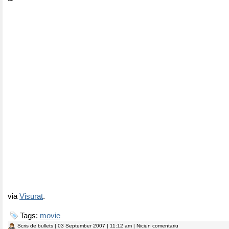
via
Visurat
.
Tags:
movie
Scris de
bullets
| 03 September 2007 | 11:12 am | Niciun comentariu