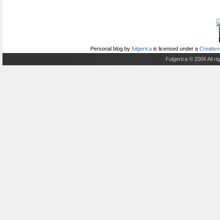
Personal blog
by
fulgerica
is licensed under a
Creative
Fulgerica © 2006 All r