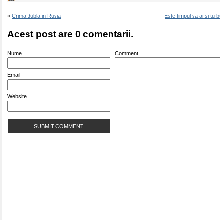
«
Crima dubla in Rusia
Este timpul sa ai si tu
Acest post are 0 comentarii.
Nume
Comment
Email
Website