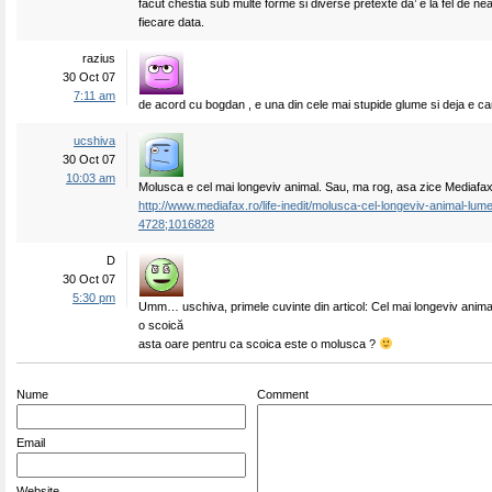
facut chestia sub multe forme si diverse pretexte da’ e la fel de 
fiecare data.
razius
30 Oct 07
7:11 am
de acord cu bogdan , e una din cele mai stupide glume si deja e ca
ucshiva
30 Oct 07
10:03 am
Molusca e cel mai longeviv animal. Sau, ma rog, asa zice Mediafax
http://www.mediafax.ro/life-inedit/molusca-cel-longeviv-animal-lum
4728;1016828
D
30 Oct 07
5:30 pm
Umm… uschiva, primele cuvinte din articol: Cel mai longeviv anima
o scoică
asta oare pentru ca scoica este o molusca ?
Nume
Comment
Email
Website