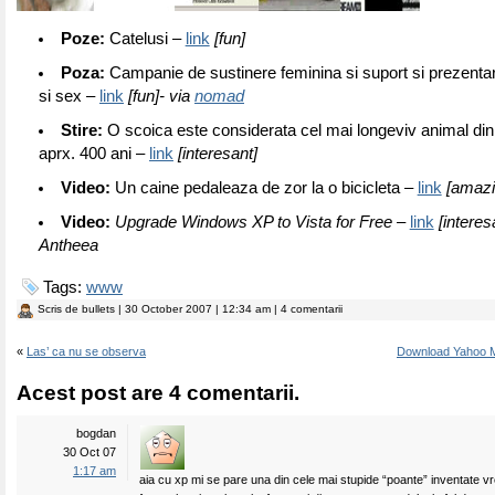
Poze:
Catelusi –
link
[fun]
Poza:
Campanie de sustinere feminina si suport si prezenta
si sex –
link
[fun]- via
nomad
Stire:
O scoica este considerata cel mai longeviv animal din 
aprx. 400 ani –
link
[interesant]
Video:
Un caine pedaleaza de zor la o bicicleta –
link
[amazi
Video:
Upgrade Windows XP to Vista for Free
–
link
[interes
Antheea
Tags:
www
Scris de
bullets
| 30 October 2007 | 12:34 am | 4 comentarii
«
Las’ ca nu se observa
Download Yahoo M
Acest post are 4 comentarii.
bogdan
30 Oct 07
1:17 am
aia cu xp mi se pare una din cele mai stupide “poante” inventate v