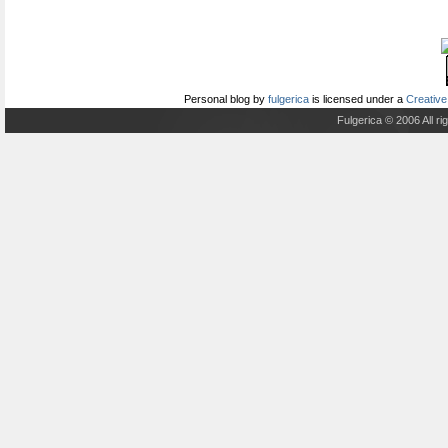
Personal blog
by
fulgerica
is licensed under a
Creative
Fulgerica © 2006 All r