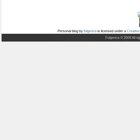
Personal blog
by
fulgerica
is licensed under a
Creative
Fulgerica © 2006 All r