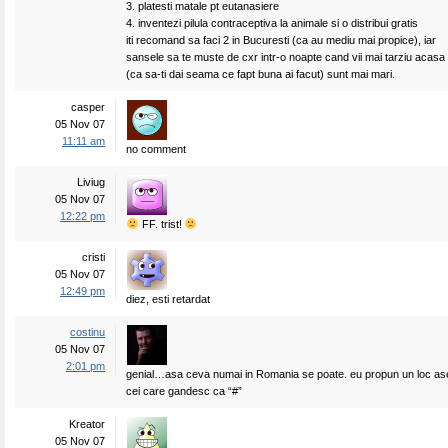
3. platesti matale pt eutanasiere
4. inventezi pilula contraceptiva la animale si o distribui gratis
iti recomand sa faci 2 in Bucuresti (ca au mediu mai propice), iar
sansele sa te muste de cxr intr-o noapte cand vii mai tarziu acasa
(ca sa-ti dai seama ce fapt buna ai facut) sunt mai mari.
casper
05 Nov 07
11:11 am
no comment
Liviug
05 Nov 07
12:22 pm
FF. trist!
cristi
05 Nov 07
12:49 pm
diez, esti retardat
costinu
05 Nov 07
2:01 pm
genial…asa ceva numai in Romania se poate. eu propun un loc a
cei care gandesc ca “#”
Kreator
05 Nov 07