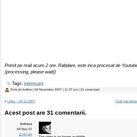
Primit pe mail acum 2 ore. Rabdare, este inca procesat de Youtube
(processing, please wait)
]
Tags:
interesant
Scris de
bullets
| 04 November 2007 | 11:37 pm | 31 comentarii
«
Links – 04.11.2007
Cele mai aprec
Acest post are 31 comentarii.
Antheea
04 Nov 07
11:42 pm
The video is no longer available