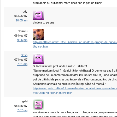
erau acolo au suflet mai mare decit tine in plm de timpit.
rody
06 Nov 07
10:05 am
vindete tu pe tine
alamicu
06 Nov 07
9:56 pm
http://realitatea.net/110356_Animale–aruncate-la-groapa-de-gunoi-de
Urzica-.html
Soso
07 Nov 07
7:31 am
Subiectul a fost preluat de ProTV. Esti tare!
“Nu ne meritam locul în rândul ţărilor civilizate! O demonstrează c
surprinse de un cameraman amator într-un sat din Olt, unde localn
puii de câini şi de pisici aruncându-i de vii într-un puţ adânc de cinc
Sărmanele animale se chinuie zile întregi până să moară.”
http://www.protv.ro/filme/olt-animale-vii-aruncate-intr-un-put-adanc
metri.html?id_file=34854#34854
gabi
08 Nov 07
7:07 pm
am si eu asa ceva la tzara langa sat … langa acea groapa miroase
urat si o data cand am fost acolo( am fsot de 2 ori la groapa aia) era