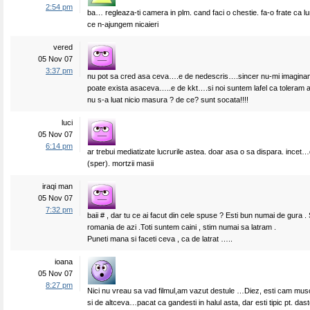
2:54 pm
ba… regleaza-ti camera in plm. cand faci o chestie. fa-o frate ca l
ce n-ajungem nicaieri
vered
05 Nov 07
3:37 pm
nu pot sa cred asa ceva….e de nedescris….sincer nu-mi imaginam
poate exista asaceva…..e de kkt….si noi suntem lafel ca toleram
nu s-a luat nicio masura ? de ce? sunt socata!!!!
luci
05 Nov 07
6:14 pm
ar trebui mediatizate lucrurile astea. doar asa o sa dispara. incet
(sper). mortzii masii
iraqi man
05 Nov 07
7:32 pm
baii # , dar tu ce ai facut din cele spuse ? Esti bun numai de gura . 
romania de azi .Toti suntem caini , stim numai sa latram .
Puneti mana si faceti ceva , ca de latrat …..
ioana
05 Nov 07
8:27 pm
Nici nu vreau sa vad filmul,am vazut destule …Diez, esti cam musc
si de altceva…pacat ca gandesti in halul asta, dar esti tipic pt. daste