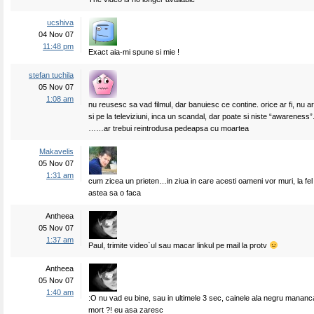
ucshiva
04 Nov 07
11:48 pm
Exact aia-mi spune si mie !
stefan tuchila
05 Nov 07
1:08 am
nu reusesc sa vad filmul, dar banuiesc ce contine. orice ar fi, nu ar
si pe la televiziuni, inca un scandal, dar poate si niste “awareness”
……ar trebui reintrodusa pedeapsa cu moartea
Makavelis
05 Nov 07
1:31 am
cum zicea un prieten…in ziua in care acesti oameni vor muri, la fel
astea sa o faca
Antheea
05 Nov 07
1:37 am
Paul, trimite video`ul sau macar linkul pe mail la protv
Antheea
05 Nov 07
1:40 am
:O nu vad eu bine, sau in ultimele 3 sec, cainele ala negru mananca
mort ?! eu asa zaresc