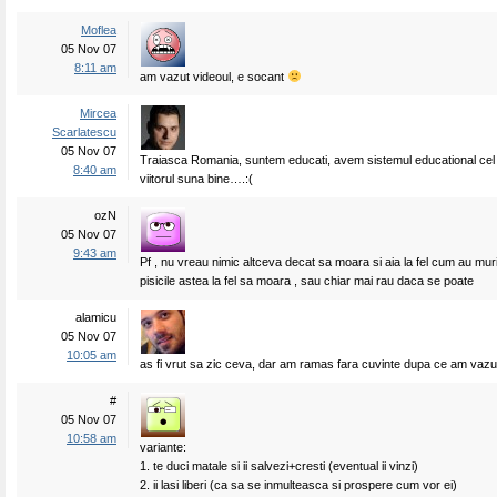
Moflea
05 Nov 07
8:11 am
am vazut videoul, e socant
Mircea
Scarlatescu
05 Nov 07
Traiasca Romania, suntem educati, avem sistemul educational cel 
8:40 am
viitorul suna bine….:(
ozN
05 Nov 07
9:43 am
Pf , nu vreau nimic altceva decat sa moara si aia la fel cum au murit 
pisicile astea la fel sa moara , sau chiar mai rau daca se poate
alamicu
05 Nov 07
10:05 am
as fi vrut sa zic ceva, dar am ramas fara cuvinte dupa ce am vazut
#
05 Nov 07
10:58 am
variante:
1. te duci matale si ii salvezi+cresti (eventual ii vinzi)
2. ii lasi liberi (ca sa se inmulteasca si prospere cum vor ei)