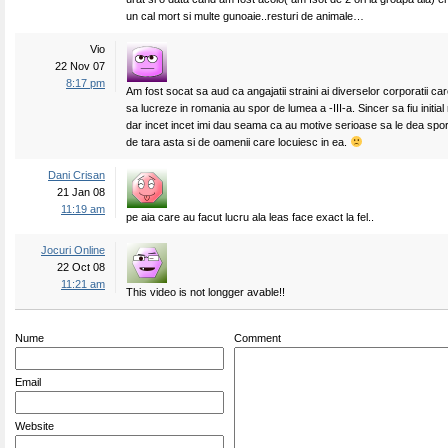
un cal mort si multe gunoaie..resturi de animale…
Vio
22 Nov 07
8:17 pm
Am fost socat sa aud ca angajatii straini ai diverselor corporatii car
sa lucreze in romania au spor de lumea a -III-a. Sincer sa fiu initial
dar incet incet imi dau seama ca au motive serioase sa le dea sporu
de tara asta si de oamenii care locuiesc in ea.
Dani Crisan
21 Jan 08
11:19 am
pe aia care au facut lucru ala leas face exact la fel..
Jocuri Online
22 Oct 08
11:21 am
This video is not longger avable!!
Nume
Comment
Email
Website