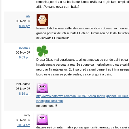
romanica,ce-si zic ca bat la cur lumea civilizata si ,de fapt, umpl
altii…Pe cand ceva ca-n Italia?
alk
05 Nov 07
8:40 pm
Primarul idiot al unei astfel de comune de idioti ii doresc sa moara 
groapa parasit de toti si toate1 Dati-ar Dumnezeu ce le dai tu fiinte
nevinovate1 Criminalule!
gugutza
05 Nov 07
9:09 pm
Draga Diez, mai curajosule, tu ai fost muscat de cur de caini pt ca
intotdeauna o persoana rea! Se spune ca motivul pentru care cainii 
negru ar fi rautatea lor. Eu insa cred ca unii oameni au inima neagra
lucru este ca nu se poate vedea, ca cerul gurii la caini.
IonRoatha
06 Nov 07
8:19 am
http://www.hotnews.ro/articol_41797-Stirea-mortii-japonezului-ucis
inconjurul-lumii.htm
no comment !!!
rody
06 Nov 07
10:04 am
diezule esti un ratat….atita pot sa spun..si ti garantez ca toti cateii s