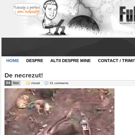
HOME
DESPRE
ALTII DESPRE MINE
CONTACT / TRIMI
De necrezut!
04
Nov
chestii
31 comments