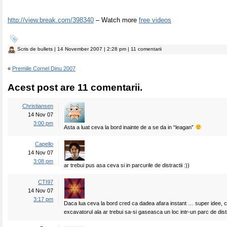
http://view.break.com/398340
– Watch more
free videos
Scris de
bullets
| 14 November 2007 | 2:28 pm | 11 comentarii
«
Premiile Cornel Dinu 2007
Acest post are 11 comentarii.
Christiansen
14 Nov 07
3:00 pm
Asta a luat ceva la bord inainte de a se da in “leagan”
Capello
14 Nov 07
3:08 pm
ar trebui pus asa ceva si in parcurile de distractii :))
CTI97
14 Nov 07
3:17 pm
Daca lua ceva la bord cred ca dadea afara instant … super idee, 
excavatorul ala ar trebui sa-si gaseasca un loc intr-un parc de distr