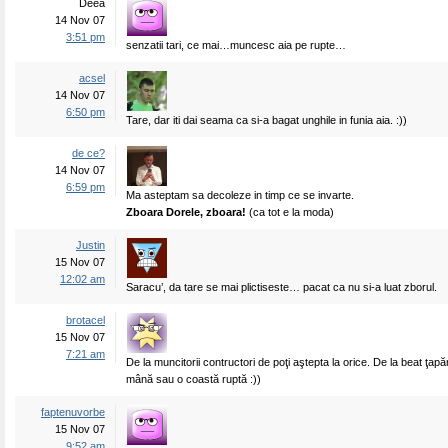
Deea
14 Nov 07
3:51 pm
senzatii tari, ce mai…muncesc aia pe rupte…
acsel
14 Nov 07
6:50 pm
Tare, dar iti dai seama ca si-a bagat unghile in funia aia. :))
de ce?
14 Nov 07
6:59 pm
Ma asteptam sa decoleze in timp ce se invarte.
Zboara Dorele, zboara!
(ca tot e la moda)
Justin
15 Nov 07
12:02 am
Saracu’, da tare se mai plictiseste… pacat ca nu si-a luat zborul.
brotacel
15 Nov 07
7:21 am
De la muncitorii contructori de poţi aştepta la orice. De la beat ţap
mână sau o coastă ruptă :))
faptenuvorbe
15 Nov 07
9:52 am