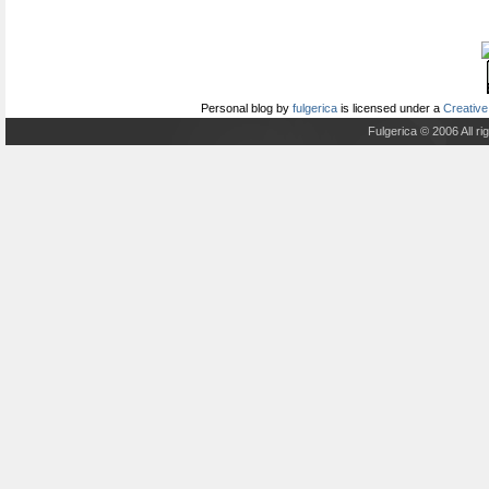
Personal blog
by
fulgerica
is licensed under a
Creative
Fulgerica © 2006 All r