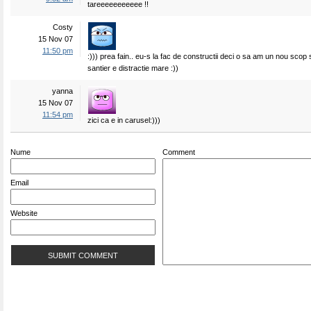
tareeeeeeeeeee !!
Costy
15 Nov 07
11:50 pm
:))) prea fain.. eu-s la fac de constructii deci o sa am un nou scop 
santier e distractie mare :))
yanna
15 Nov 07
11:54 pm
zici ca e in carusel:)))
Nume
Comment
Email
Website