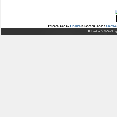
Personal blog
by
fulgerica
is licensed under a
Creative
Fulgerica © 2006 All r