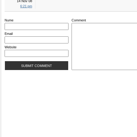
14 Nov 08
6:21 pm
Nume
Comment
Email
Website