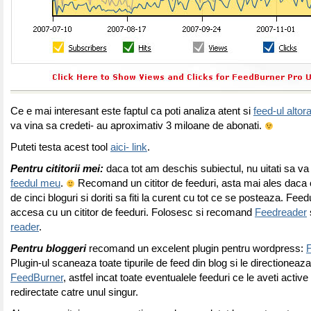
Ce e mai interesant este faptul ca poti analiza atent si
feed-ul altor
va vina sa credeti- au aproximativ 3 miloane de abonati.
Puteti testa acest tool
aici- link
.
Pentru cititorii mei:
daca tot am deschis subiectul, nu uitati sa va i
feedul meu
.
Recomand un cititor de feeduri, asta mai ales daca ci
de cinci bloguri si doriti sa fiti la curent cu tot ce se posteaza. Feedu
accesa cu un cititor de feeduri. Folosesc si recomand
Feedreader
reader
.
Pentru bloggeri
recomand un excelent plugin pentru wordpress:
Plugin-ul scaneaza toate tipurile de feed din blog si le directioneaz
FeedBurner
, astfel incat toate eventualele feeduri ce le aveti active 
redirectate catre unul singur.