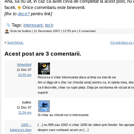
Aha, sa nu uit, in caz ca aveti ceva de completat la acest post, nu e
faceti.
Orice comentariu este binevenit.
[thx to
dece?
pentru link]
Tags:
interesant
,
tech
Scris de
bullets
| 11 December 2007 | 12:55 pm | 3 comentarii
«
Sunt fericit..
Ce poti face cu
Acest post are 3 comentarii.
WhiteWolf
11 Dec 07
10:45 pm
Resursa e chiar interesanta daca ai timp sa stai de ea
Am si digg-uit-o (fac rar chestia asta) pentru ca, in opinia mea, da
sa il dezvolte, chiar va rupe piata. Deja pe sectiunea de vizual al sta
superb
bullets
11 Dec 07
11:04 pm
Si chiar au chestii noi si interesante.
1000 --
[…] nu 999 sau 1002 ci chiar 1000 de cititori prin feeder. Ne apropi
fulgerica’s blog
despre care vorbeam acum un […]