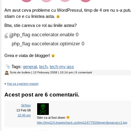
Am avut ceva probleme cu WordPressul, timp de 4 ore nu s-a put
stiam ce e cu linistea asta.
Btw, stie careva ce rol au liniile astea?
php_flag eaccelerator.enable 0
php_flag eaccelerator.optimizer 0
Grea e viata de blogger!
Tags:
general
,
tech
,
tech-my-ass
Scris de
bullets
| 13 February 2008 | 10:14 pm | 6 comentarii
«
Hai sa zgariem masini
Acest post are 6 comentarii.
SirNeo
13 Feb 08
10:46 pm
Stim ca ai fost down
http://img114.imageshack.us/img114/7792/blogerdisparutzc2.jpg