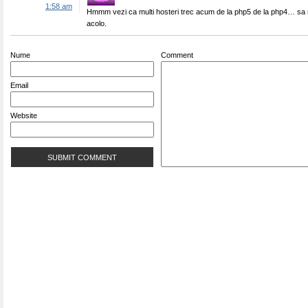
1:58 am
Hmmm vezi ca multi hosteri trec acum de la php5 de la php4… sa n
acolo.
Nume
Comment
Email
Website