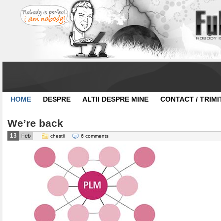
HOME
DESPRE
ALTII DESPRE MINE
CONTACT / TRIMI
We’re back
13
Feb
chestii
6 comments