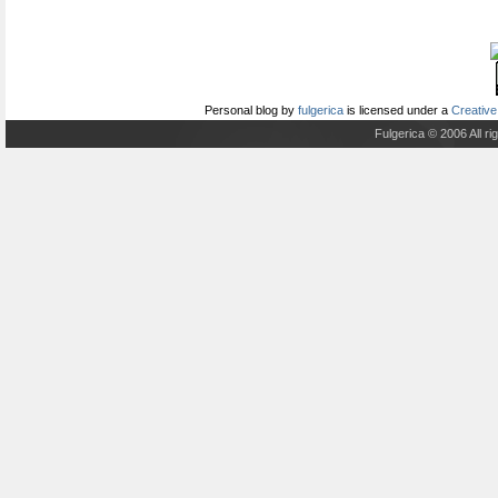
Personal blog
by
fulgerica
is licensed under a
Creative
Fulgerica © 2006 All r