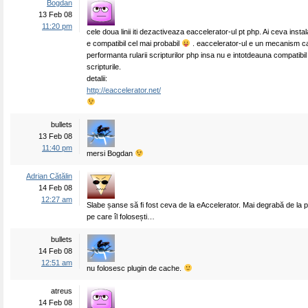
Bogdan
13 Feb 08
11:20 pm
cele doua linii iti dezactiveaza eaccelerator-ul pt php. Ai ceva insta
e compatibil cel mai probabil
. eaccelerator-ul e un mecanism c
performanta rularii scripturilor php insa nu e intotdeauna compatibil
scripturile.
detalii:
http://eaccelerator.net/
bullets
13 Feb 08
11:40 pm
mersi Bogdan
Adrian Cătălin
14 Feb 08
12:27 am
Slabe șanse să fi fost ceva de la eAccelerator. Mai degrabă de la 
pe care îl folosești…
bullets
14 Feb 08
12:51 am
nu folosesc plugin de cache.
atreus
14 Feb 08