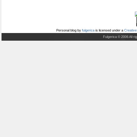
Personal blog
by
fulgerica
is licensed under a
Creative
Fulgerica © 2006 All r