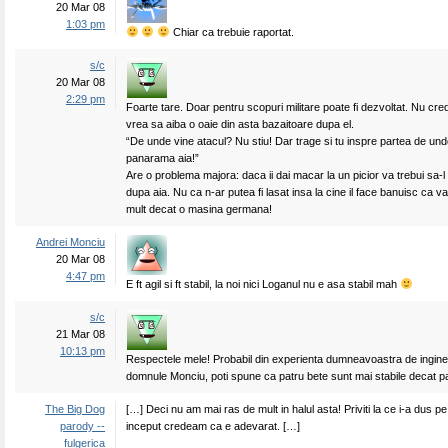
20 Mar 08
1:03 pm
Chiar ca trebuie raportat.
s/c
20 Mar 08
2:29 pm
Foarte tare. Doar pentru scopuri militare poate fi dezvoltat. Nu cre
vrea sa aiba o oaie din asta bazaitoare dupa el.
“De unde vine atacul? Nu stiu! Dar trage si tu inspre partea de und
panarama aia!”
Are o problema majora: daca ii dai macar la un picior va trebui sa-l 
dupa aia. Nu ca n-ar putea fi lasat insa la cine il face banuisc ca v
mult decat o masina germana!
Andrei Monciu
20 Mar 08
4:47 pm
E ft agil si ft stabil, la noi nici Loganul nu e asa stabil mah
s/c
21 Mar 08
10:13 pm
Respectele mele! Probabil din experienta dumneavoastra de inginer
domnule Monciu, poti spune ca patru bete sunt mai stabile decat pat
The Big Dog
[…] Deci nu am mai ras de mult in halul asta! Priviti la ce i-a dus pe 
parody --
inceput credeam ca e adevarat. […]
fulgerica