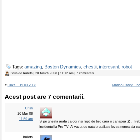
Tags:
amazing
,
Boston Dynamics
,
chestii
,
interesant
,
robot
Scris de
bullets
| 20 March 2008 | 11:12 am | 7 comentarii
«
Links – 19.03.2008
Mariah Carey – ba
Acest post are 7 comentarii.
Cristi
20 Mar 08
11:59 am
Si pe gheata arata ca doi insi rupti de beti cara o canapea :)) . Tr
incidentul la Pro TV .Ai vazut cu cata brutalitate lovea nenea ala ca
bullets