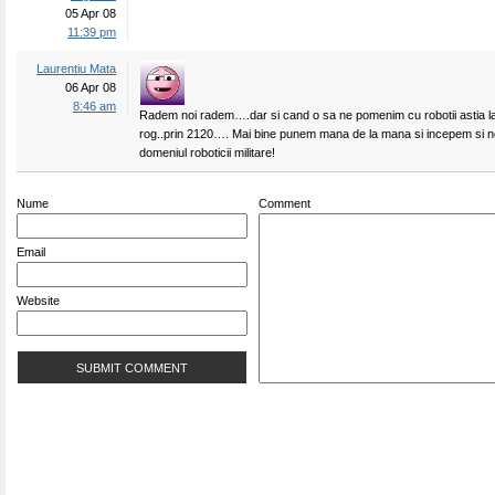
05 Apr 08
11:39 pm
Laurentiu Mata
06 Apr 08
8:46 am
Radem noi radem….dar si cand o sa ne pomenim cu robotii astia l
rog..prin 2120…. Mai bine punem mana de la mana si incepem si no
domeniul roboticii militare!
Nume
Comment
Email
Website