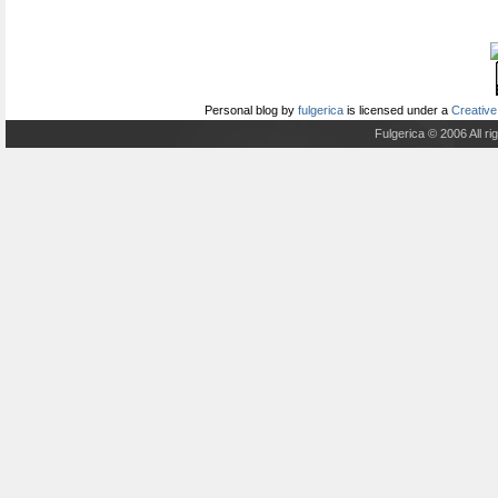
Personal blog
by
fulgerica
is licensed under a
Creative
Fulgerica © 2006 All r