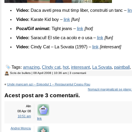
Video:
Daca aveti prea mut timp liber, construiti un tanc –
li
Video:
Karate Kid boy –
link
[fun]
Poza/Gif animat:
Tight jeans –
link
[hot]
Video:
Saracul! El stie ca acolo e o usa –
link
[fun]
Video:
Cindy Cat – La Sovata (1997) –
link
[interesant]
Tags:
amazing
,
CIndy cat
,
hot
,
interesant
,
La Sovata
,
paintball
,
Scris de
bullets
| 08 April 2008 | 10:36 am | 3 comentarii
«
Unde mancam azi – Episodul 1 – Restaurantul Ceasu Rau
Nomazii marginalizati se plang l
Acest post are 3 comentarii.
Alin
08 Apr 08
10:51 am
link
Andrei Monciu