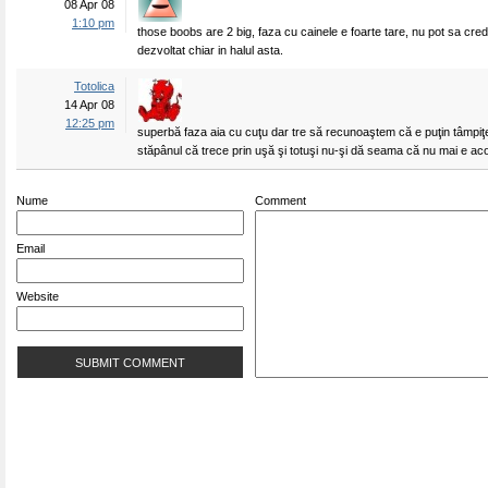
08 Apr 08
1:10 pm
those boobs are 2 big, faza cu cainele e foarte tare, nu pot sa cred 
dezvoltat chiar in halul asta.
Totolica
14 Apr 08
12:25 pm
superbă faza aia cu cuţu dar tre să recunoaştem că e puţin tâmpiţe
stăpânul că trece prin uşă şi totuşi nu-şi dă seama că nu mai e aco
Nume
Comment
Email
Website