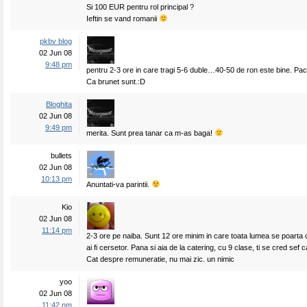
Si 100 EUR pentru rol principal ?
Ieftin se vand romanii
pkbv blog
02 Jun 08
9:48 pm
pentru 2-3 ore in care tragi 5-6 duble…40-50 de ron este bine. Pac
Ca brunet sunt.:D
Bloghita
02 Jun 08
9:49 pm
merita. Sunt prea tanar ca m-as baga!
bullets
02 Jun 08
10:13 pm
Anuntati-va parintii.
Kio
02 Jun 08
11:14 pm
2-3 ore pe naiba. Sunt 12 ore minim in care toata lumea se poarta 
ai fi cersetor. Pana si aia de la catering, cu 9 clase, ti se cred sef c
Cat despre remuneratie, nu mai zic. un nimic
yoo
02 Jun 08
11:42 pm