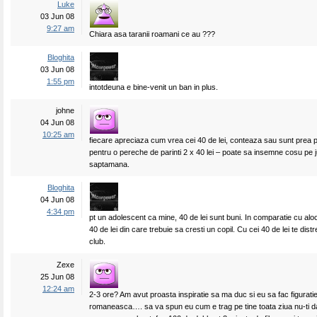
Luke
03 Jun 08
9:27 am
Chiara asa taranii roamani ce au ???
Bloghita
03 Jun 08
1:55 pm
intotdeuna e bine-venit un ban in plus.
johne
04 Jun 08
10:25 am
fiecare apreciaza cum vrea cei 40 de lei, conteaza sau sunt prea pu
pentru o pereche de parinti 2 x 40 lei – poate sa insemne cosu pe
saptamana.
Bloghita
04 Jun 08
4:34 pm
pt un adolescent ca mine, 40 de lei sunt buni. In comparatie cu alo
40 de lei din care trebuie sa cresti un copil. Cu cei 40 de lei te distr
club.
Zexe
25 Jun 08
12:24 am
2-3 ore? Am avut proasta inspiratie sa ma duc si eu sa fac figuratie
romaneasca…. sa va spun eu cum e trag pe tine toata ziua nu-ti d