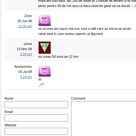
mancare sau baut, fac 100 de duble pt 3 minute de filmare si te mai
picior pentru 50 de ron asa ca daca aveti de gand sa va duceti ….m
Zexe
25 Jun 08
12:26 am
oo acuma am vazut mai sus sunt si altii care au trecut pe acolo …
rahat asta in care exista caterinc pt figuranti
yonut
13 Nov 08
2:04 pm
eu vreau 50 euro pe 12 ore
Anonymous
01 Jul 09
4:19 pm
dc
_=?
Nume
Comment
Email
Website