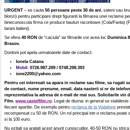
URGENT
– se cauta
50 persoane
peste 30 de ani
, sateni sau bru
blonzi) pentru participare drept figuranti la filmarea unei reclame pe
binecunoscuta firma ce produce bauturi racoritoare (Cola/Fanta) (F
tarani italieni).
Se ofera
40 RON
de “caciula” iar filmarile vor avea loc
Duminica 8 
Brasov.
Doritorii pot apela urmatoarele date de contact:
Ionela Catana
Mobil:
0726.987
.289 / 0748
.298
.393
ione2200@yahoo.com
Pentru cei interesati sa apara in reclame sau filme, sa rugati sa
de contact, nume prenume, email, data nasterii si nr de telefo
reprezentativa la adresa de e-mail de mai sus. Solicitarile vin d
Film.
www.castelfilm.ro
.
Legat de diurna: in general se stabilest
fiecare aparitie. De exemplu pentru
reclama de la Vodafone
prestat
recompensat cu 50 de RON. Un rol principal intr-o reclama poate s
si la 100 euro.
Nu ezitati sa aratati acest anunt cunoscutilor, 40-50 RON nu strica