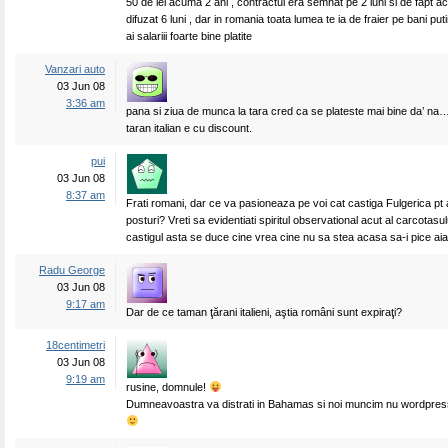
50 de lei acuma 2 ani , contractul era semnat pe 2 luni si de fapt a
difuzat 6 luni , dar in romania toata lumea te ia de fraier pe bani putin
ai salariii foarte bine platite
Vanzari auto
03 Jun 08
3:36 am
pana si ziua de munca la tara cred ca se plateste mai bine da’ na… 
taran italian e cu discount.
pui
03 Jun 08
8:37 am
Frati romani, dar ce va pasioneaza pe voi cat castiga Fulgerica pt 
posturi? Vreti sa evidentiati spiritul observational acut al carcotasul
castigul asta se duce cine vrea cine nu sa stea acasa sa-i pice aia
Radu George
03 Jun 08
9:17 am
Dar de ce taman ţărani italieni, aştia români sunt expiraţi?
18centimetri
03 Jun 08
9:19 am
rusine, domnule!
Dumneavoastra va distrati in Bahamas si noi muncim nu wordpres