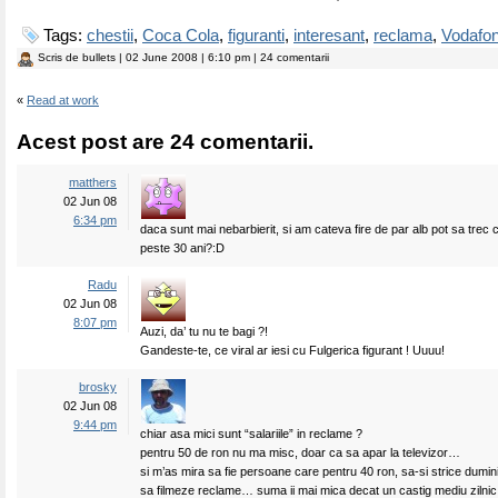
Tags:
chestii
,
Coca Cola
,
figuranti
,
interesant
,
reclama
,
Vodafo
Scris de
bullets
| 02 June 2008 | 6:10 pm | 24 comentarii
«
Read at work
Acest post are 24 comentarii.
matthers
02 Jun 08
6:34 pm
daca sunt mai nebarbierit, si am cateva fire de par alb pot sa trec 
peste 30 ani?:D
Radu
02 Jun 08
8:07 pm
Auzi, da’ tu nu te bagi ?!
Gandeste-te, ce viral ar iesi cu Fulgerica figurant ! Uuuu!
brosky
02 Jun 08
9:44 pm
chiar asa mici sunt “salariile” in reclame ?
pentru 50 de ron nu ma misc, doar ca sa apar la televizor…
si m’as mira sa fie persoane care pentru 40 ron, sa-si strice dumi
sa filmeze reclame… suma ii mai mica decat un castig mediu zilni