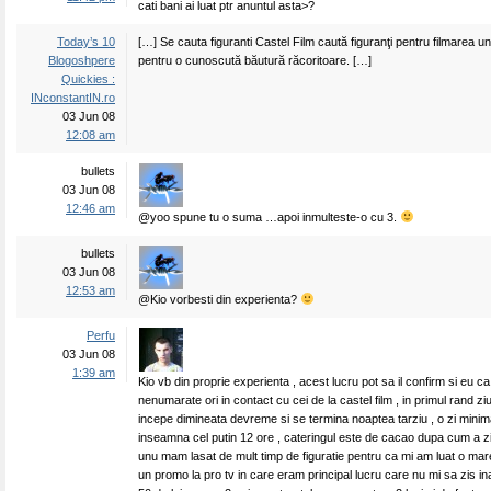
cati bani ai luat ptr anuntul asta>?
Today’s 10
[…] Se cauta figuranti Castel Film caută figuranţi pentru filmarea unu
Blogoshpere
pentru o cunoscută băutură răcoritoare. […]
Quickies :
INconstantIN.ro
03 Jun 08
12:08 am
bullets
03 Jun 08
12:46 am
@yoo spune tu o suma …apoi inmulteste-o cu 3.
bullets
03 Jun 08
12:53 am
@Kio vorbesti din experienta?
Perfu
03 Jun 08
1:39 am
Kio vb din proprie experienta , acest lucru pot sa il confirm si eu c
nenumarate ori in contact cu cei de la castel film , in primul rand zi
incepe dimineata devreme si se termina noaptea tarziu , o zi minim
inseamna cel putin 12 ore , cateringul este de cacao dupa cum a zi
unu mam lasat de mult timp de figuratie pentru ca mi am luat o mar
un promo la pro tv in care eram principal lucru care nu mi sa zis in