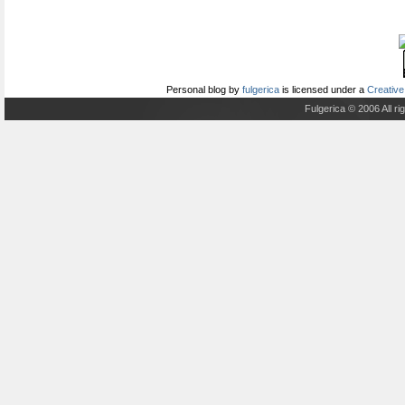
Personal blog
by
fulgerica
is licensed under a
Creative
Fulgerica © 2006 All r