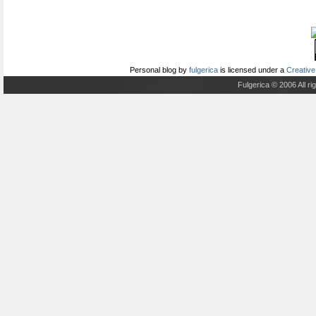
Personal blog
by
fulgerica
is licensed under a
Creative
Fulgerica © 2006 All r