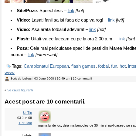
Site/Poze:
Speechless –
link
[hot]
Video:
Lasati fanii sa isi faca de cap va rog! –
link
[wtf]
Video:
Asa arata fotbalul adevarat –
link
[hot]
Flash:
Uitati-va ce faceam eu pe la ora 2:00 a.m. –
link
[fun]
Poza:
Cele mai periculoase specii de pesti din Marea Medite
numai –
link
[interesant]
Tags:
Campionatul European
,
flash games
,
fotbal
,
fun
,
hot
,
inte
www
Scris de
bullets
| 03 June 2008 | 10:49 am | 10 comentarii
«
Se cauta figuranti
Acest post are 10 comentarii.
UnTip
03 Jun 08
11:19 am
mama lui de joc, deja ma benoclez de 30 min si nu-l gasesc pe sa
bullets