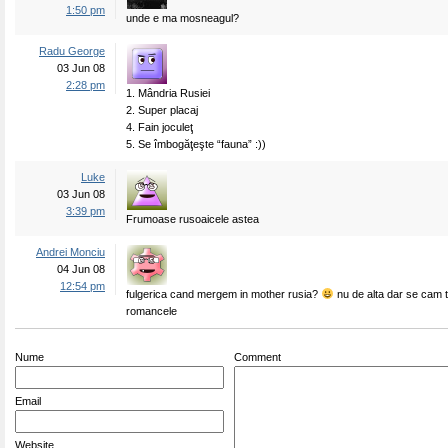
1:50 pm
unde e ma mosneagul?
Radu George
03 Jun 08
2:28 pm
1. Mândria Rusiei
2. Super placaj
4. Fain joculeţ
5. Se îmbogăţeşte “fauna” :))
Luke
03 Jun 08
3:39 pm
Frumoase rusoaicele astea
Andrei Monciu
04 Jun 08
12:54 pm
fulgerica cand mergem in mother rusia?
nu de alta dar se cam 
romancele
Nume
Comment
Email
Website