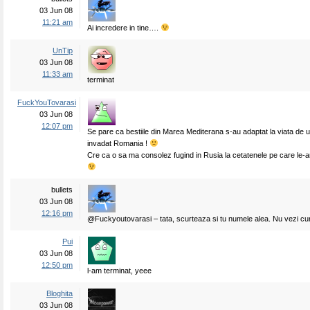
03 Jun 08
11:21 am
Ai incredere in tine….
UnTip
03 Jun 08
11:33 am
terminat
FuckYouTovarasi
03 Jun 08
12:07 pm
Se pare ca bestiile din Marea Mediterana s-au adaptat la viata de 
invadat Romania !
Cre ca o sa ma consolez fugind in Rusia la cetatenele pe care le-am
bullets
03 Jun 08
12:16 pm
@Fuckyoutovarasi – tata, scurteaza si tu numele alea. Nu vezi c
Pui
03 Jun 08
12:50 pm
l-am terminat, yeee
Bloghita
03 Jun 08