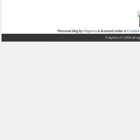
Personal blog
by
fulgerica
is licensed under a
Creative
Fulgerica © 2006 All r