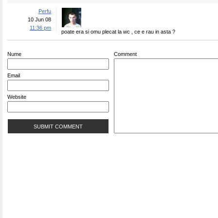
Perfu
10 Jun 08
11:36 pm
poate era si omu plecat la wc , ce e rau in asta ?
Nume
Comment
Email
Website