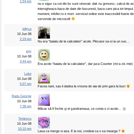
1:54 pm
nu e sigur ca cei din bv sunt vinovati. dak nu gresesc, calcul de ac
interogheaza baza de date din bucuresti, baza care pica tot timpul. 
moment, infofer.ro e mort. serviciul online este inaccesibil foarte d
serverele de microsoft
jollyca
10 Jun 08
2:19 pm
Nu era “baiatu de la calculator” acolo. Plecase sa-si ia un suc…
eny
10 Jun 08
3:44 pm
Era acolo “baiatu de la calculator”, dar juca Counter (mi-a zis mie)
Luke
10 Jun 08
5:07 pm
Facea nani, sau ii dadea la vreuna de aia de prin gara la buci
Radu George
10 Jun 08
7:38 pm
Măcar să fi închis şi ei şandramaua, ce conta o zi acolo… :))
Teniescu
10 Jun 08
10:10 pm
Lasa ca merge si asa. E la noi, credeai ca o sa mearga ?