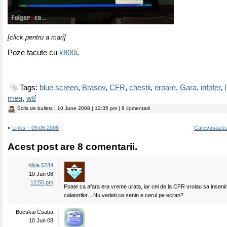
[click pentru a mari]
Poze facute cu
k800i
.
Tags:
blue screen
,
Brasov
,
CFR
,
chestii
,
eroare
,
Gara
,
infofer
,
mea
,
wtf
Scris de
bullets
| 10 June 2008 | 12:35 pm | 8 comentarii
«
Links – 09.06.2008
Carevasazic
Acest post are 8 comentarii.
nlkia 6234
10 Jun 08
12:55 pm
Poate ca afara era vreme urata, iar cei de la CFR vroiau sa inseni
calatorilor…Nu vedeti ce senin e cerul pe ecran?
Bocskai Csaba
10 Jun 08