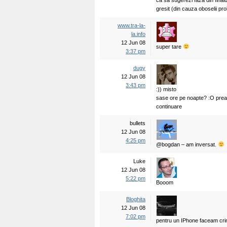
ca sa sugerezi faza din finalu
gresit (din cauza oboselii pro
www.tra-la-
la.info
12 Jun 08
super tare
3:37 pm
dugy
12 Jun 08
3:43 pm
:)) misto
sase ore pe noapte? :O prea mu
continuare
bullets
12 Jun 08
4:25 pm
@bogdan – am inversat.
Luke
12 Jun 08
5:22 pm
Booom
Bloghita
12 Jun 08
7:02 pm
pentru un IPhone faceam cr