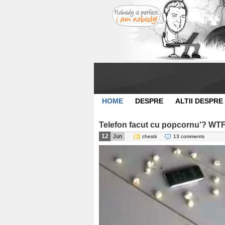
HOME
DESPRE
ALTII DESPRE
Telefon facut cu popcornu’? WT
12
Jun
chestii
13 comments