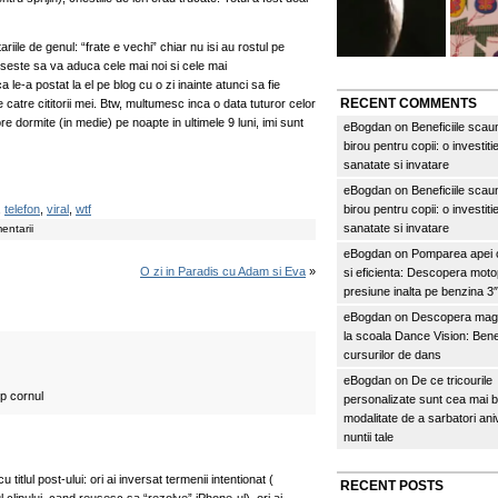
le de genul: “frate e vechi” chiar nu isi au rostul pe
useste sa va aduca cele mai noi si cele mai
 le-a postat la el pe blog cu o zi inainte atunci sa fie
RECENT COMMENTS
 catre cititorii mei. Btw, multumesc inca o data tuturor celor
e dormite (in medie) pe noapte in ultimele 9 luni, imi sunt
eBogdan
on
Beneficiile scau
birou pentru copii: o investitie
sanatate si invatare
eBogdan
on
Beneficiile scau
,
telefon
,
viral
,
wtf
birou pentru copii: o investitie
sanatate si invatare
entarii
eBogdan
on
Pomparea apei c
O zi in Paradis cu Adam si Eva
»
si eficienta: Descopera mo
presiune inalta pe benzina 
eBogdan
on
Descopera magi
la scoala Dance Vision: Benef
cursurilor de dans
eBogdan
on
De ce tricourile
p cornul
personalizate sunt cea mai 
modalitate de a sarbatori an
nuntii tale
titlul post-ului: ori ai inversat termenii intentionat (
RECENT POSTS