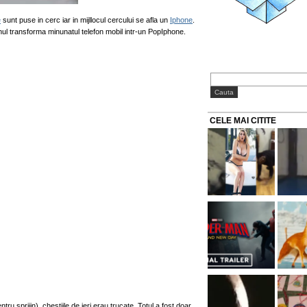
e
sunt puse in cerc iar in mijllocul cercului se afla un
Iphone
.
ul transforma minunatul telefon mobil intr-un PopIphone.
CELE MAI CITITE
ntru sprijin), chestiile de ieri erau trucate. Totul a fost doar