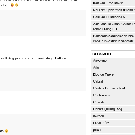
l clipului, cand reusesc sa “rezolve” iPhone-ul), ori ai
Iran war – the movie
babil)..
Noul film Spiderman (Brand
Calul de 14 milioane $
Adio, Jackie Chan! Chinezii
robotul Kung FU
Beneficiile scaunelor de biro
copii: o investitie in sanatate
BLOGROLL
lt. Ai grjia ca ce e prea mult striga. Bafta in
Anvelope
Ariel
Blog de Travel
Cabral
Castiga Bitcoin online!
Contrasens
Criserb
Dana's Quilling Blog
nwradu
Ovidiu Sîrb
piticu
ima