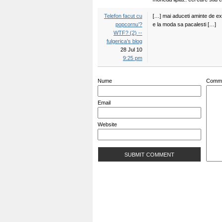
Telefon facut cu
[…] mai aduceti aminte de ex
popcornu’?
e la moda sa pacalesti […]
WTF? (2) --
fulgerica’s blog
28 Jul 10
9:25 pm
Nume
Comm
Email
Website