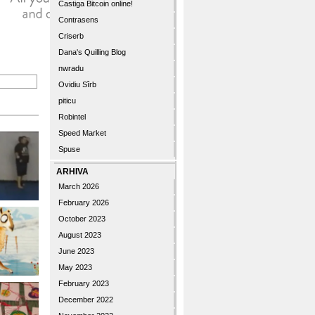
Castiga Bitcoin online!
Contrasens
Criserb
Dana's Quilling Blog
nwradu
Ovidiu Sîrb
piticu
Robintel
Speed Market
Spuse
ARHIVA
March 2026
February 2026
October 2023
August 2023
June 2023
May 2023
February 2023
December 2022