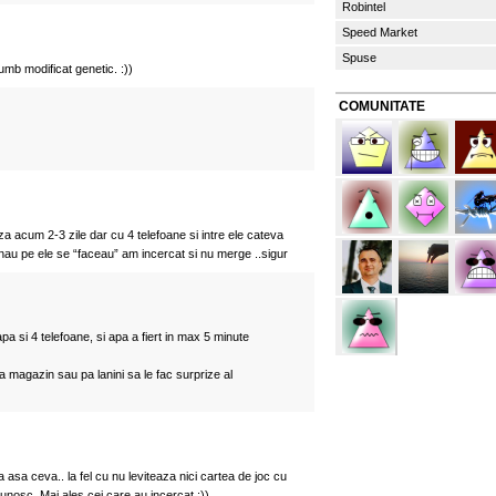
Robintel
Speed Market
Spuse
umb modificat genetic. :))
COMUNITATE
a acum 2-3 zile dar cu 4 telefoane si intre ele cateva
u pe ele se “faceau” am incercat si nu merge ..sigur
a si 4 telefoane, si apa a fiert in max 5 minute
 magazin sau pa lanini sa le fac surprize al
a asa ceva.. la fel cu nu leviteaza nici cartea de joc cu
cunosc. Mai ales cei care au incercat ;))