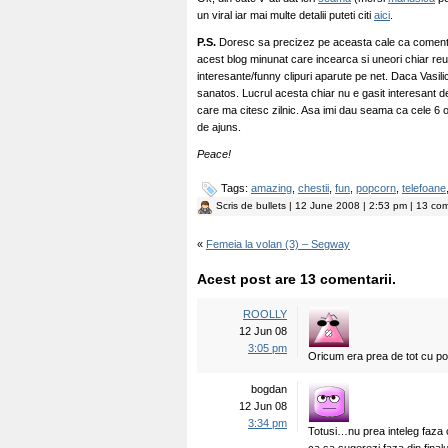
un viral iar mai multe detalii puteti citi
aici
.
P.S.
Doresc sa precizez pe aceasta cale ca comentarii
acest blog minunat care incearca si uneori chiar re
interesante/funny clipuri aparute pe net. Daca Vasilica
sanatos. Lucrul acesta chiar nu e gasit interesant de
care ma citesc zilnic. Asa imi dau seama ca cele 6 or
de ajuns.
Peace!
Tags:
amazing
,
chestii
,
fun
,
popcorn
,
telefoane
Scris de
bullets
| 12 June 2008 | 2:53 pm | 13 com
«
Femeia la volan (3) – Segway
Acest post are 13 comentarii.
ROOLLY
12 Jun 08
3:05 pm
Oricum era prea de tot cu po
bogdan
12 Jun 08
3:34 pm
Totusi…nu prea inteleg faza cu 