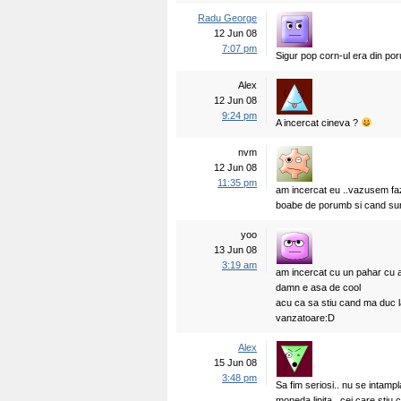
Radu George
12 Jun 08
7:07 pm
Sigur pop corn-ul era din por
Alex
12 Jun 08
9:24 pm
A incercat cineva ?
nvm
12 Jun 08
11:35 pm
am incercat eu ..vazusem faz
boabe de porumb si cand suna
yoo
13 Jun 08
3:19 am
am incercat cu un pahar cu ap
damn e asa de cool
acu ca sa stiu cand ma duc la
vanzatoare:D
Alex
15 Jun 08
3:48 pm
Sa fim seriosi.. nu se intampl
moneda lipita.. cei care stiu 