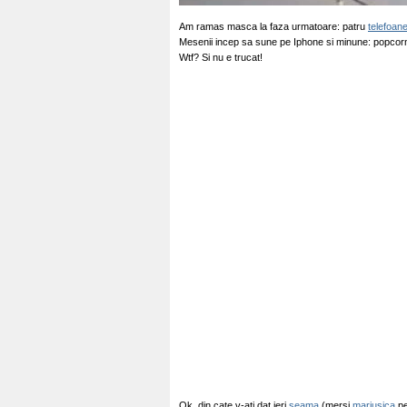
Am ramas masca la faza urmatoare: patru
telefoan
Mesenii incep sa sune pe Iphone si minune: popcorn
Wtf? Si nu e trucat!
Ok, din cate v-ati dat ieri
seama
(mersi
mariusica
pe