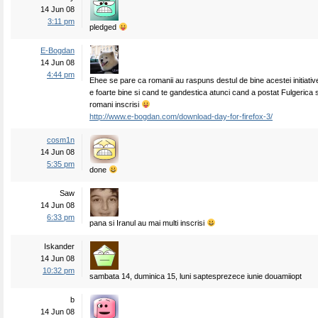
14 Jun 08
3:11 pm
pledged
E-Bogdan
14 Jun 08
4:44 pm
Ehee se pare ca romanii au raspuns destul de bine acestei initiati
e foarte bine si cand te gandestica atunci cand a postat Fulgerica 
romani inscrisi
http://www.e-bogdan.com/download-day-for-firefox-3/
cosm1n
14 Jun 08
5:35 pm
done
Saw
14 Jun 08
6:33 pm
pana si Iranul au mai multi inscrisi
Iskander
14 Jun 08
10:32 pm
sambata 14, duminica 15, luni saptesprezece iunie douamiiopt
b
14 Jun 08