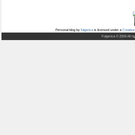
Personal blog
by
fulgerica
is licensed under a
Creative
Fulgerica © 2006 All r