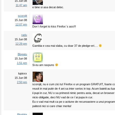
15 Jun 08
11:47 am
e bine si asa decat deloc.
scorojit
15 Jun 08
12:07 pm
Don`t forget to kiss Firefox`s ass!!!
radu
15 Jun 08
12:29 pm
Gambia e cea mai slaba, cu doar 37 de pledge-eri….
Blogatu
15 Jun 08
1:51 pm
Si eu am raspuns
lupixxx
15 Jun 08
2:50 pm
scorojit, nu e cum zici tu! Firefox e un program GRATUIT, foarte co
reusit in mai putin de 4 ani sa inter serios in top. Acum baietii au luat
ii pupi in cur, NU o sa primesti nimic pentru asta, decat un browse
nicio obligatie, deci NU vad de ce i`ai pupa in cur.
Eu o vad mai mult ca pe o actiune de recunoastere a unui program
paltesti nici si care chiar merita!
Bloghita