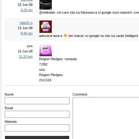
15 Jun 08
4:29 pm
@nelimitat- cei care stiu sa foloseasca si google sunt maestrii. cr
ValsiS.ro
15 Jun 08
8:46 pm
adevarul asta e
nici macar cu google nu stiu sa caute inteligent
yoo
15 Jun 08
11:33 pm
Region Pledges: romania
7,892
usa
Region Pledges:
214,519
Nume
Comment
Email
Website