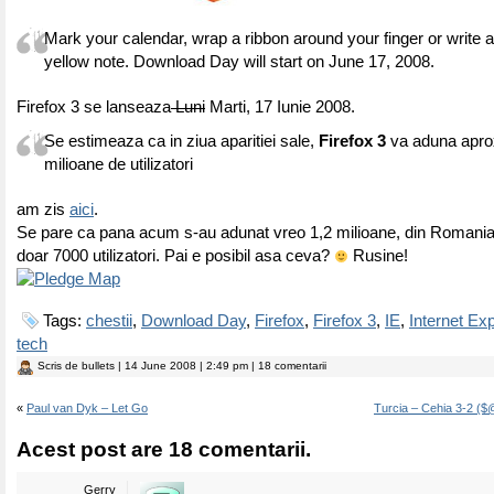
Mark your calendar, wrap a ribbon around your finger or write a l
yellow note. Download Day will start on June 17, 2008.
Firefox 3 se lanseaza
Luni
Marti, 17 Iunie 2008.
Se estimeaza ca in ziua aparitiei sale,
Firefox 3
va aduna apro
milioane de utilizatori
am zis
aici
.
Se pare ca pana acum s-au adunat vreo 1,2 milioane, din Romania
doar 7000 utilizatori. Pai e posibil asa ceva?
Rusine!
Tags:
chestii
,
Download Day
,
Firefox
,
Firefox 3
,
IE
,
Internet Exp
tech
Scris de
bullets
| 14 June 2008 | 2:49 pm | 18 comentarii
«
Paul van Dyk – Let Go
Turcia – Cehia 3-2 
Acest post are 18 comentarii.
Gerry