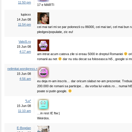
11:50 pm
17 e MARTI
lupixxx
14 Jun 08
11:54 pm
cei mai tari mi se par polonezii cu 86000, cei mai tari, cel mai bun r
pledges/populatie, zic eu!
ValsiS.ro
15 Jun 08
4:17 am
am intrat acum cateva zile si ereau 5000 in dreptul Romaniei
or
romanii au net
dar nu stiu decat sa foloseasca hi5 , google si 
nelimitat.wordpress.ro
15 Jun 08
4:56 am
eu deja m-am inscris… dar oricum slabut ne-am prezentat. Trebuia
200.000 de romani sa participe… da vorba lui valsis.ro… numai hi5
poate si putin google.
*Lu*
15 Jun 08
11:10 am
…in rest IE ftw:|
Weirdos.
E-Bogdan