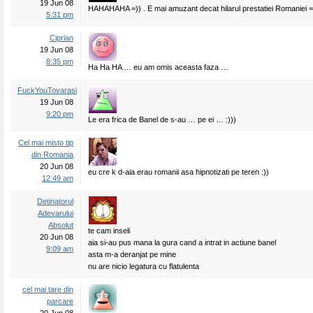
19 Jun 08
HAHAHAHA =)) . E mai amuzant decat hilarul prestatiei Romaniei =
5:31 pm
Ciprian
19 Jun 08
8:35 pm
Ha Ha HA … eu am omis aceasta faza …
FuckYouTovarasi
19 Jun 08
9:20 pm
Le era frica de Banel de s-au … pe ei … :)))
Cel mai misto tip
din Romania
20 Jun 08
eu cre k d-aia erau romanii asa hipnotizati pe teren :))
12:49 am
Detinatorul
Adevarului
Absolut
te cam inseli
20 Jun 08
aia si-au pus mana la gura cand a intrat in actiune banel
9:09 am
asta m-a deranjat pe mine
nu are nicio legatura cu flatulenta
cel mai tare din
parcare