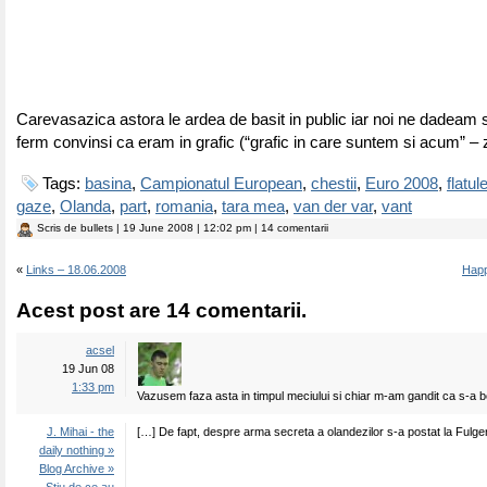
Carevasazica astora le ardea de basit in public iar noi ne dadeam s
ferm convinsi ca eram in grafic (“grafic in care suntem si acum” –
Tags:
basina
,
Campionatul European
,
chestii
,
Euro 2008
,
flatul
gaze
,
Olanda
,
part
,
romania
,
tara mea
,
van der var
,
vant
Scris de
bullets
| 19 June 2008 | 12:02 pm | 14 comentarii
«
Links – 18.06.2008
Happ
Acest post are 14 comentarii.
acsel
19 Jun 08
1:33 pm
Vazusem faza asta in timpul meciului si chiar m-am gandit ca s-a b
J. Mihai - the
[…] De fapt, despre arma secreta a olandezilor s-a postat la Fulge
daily nothing »
Blog Archive »