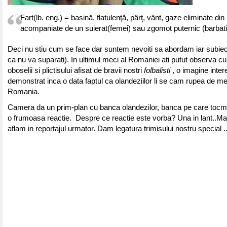
Fart(lb. eng.) = basină, flatulenţă, pârţ, vânt, gaze eliminate din 
acompaniate de un suierat(femei) sau zgomot puternic (barbati p
Deci nu stiu cum se face dar suntem nevoiti sa abordam iar subiectu
ca nu va suparati). In ultimul meci al Romaniei ati putut observa cu 
oboselii si plictisului afisat de bravii nostri
folbalisti
, o imagine inte
demonstrat inca o data faptul ca olandeziilor li se cam rupea de me
Romania.
Camera da un prim-plan cu banca olandezilor, banca pe care tocm
o frumoasa reactie. Despre ce reactie este vorba? Una in lant..Mai 
aflam in reportajul urmator. Dam legatura trimisului nostru special .