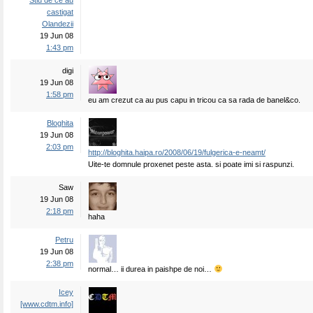
Stiu de ce au
castigat
Olandezii
19 Jun 08
1:43 pm
digi
19 Jun 08
1:58 pm
eu am crezut ca au pus capu in tricou ca sa rada de banel&co.
Bloghita
19 Jun 08
2:03 pm
http://bloghita.haipa.ro/2008/06/19/fulgerica-e-neamt/
Uite-te domnule proxenet peste asta. si poate imi si raspunzi.
Saw
19 Jun 08
2:18 pm
haha
Petru
19 Jun 08
2:38 pm
normal… ii durea in paishpe de noi…
Icey
[www.cdtm.info]