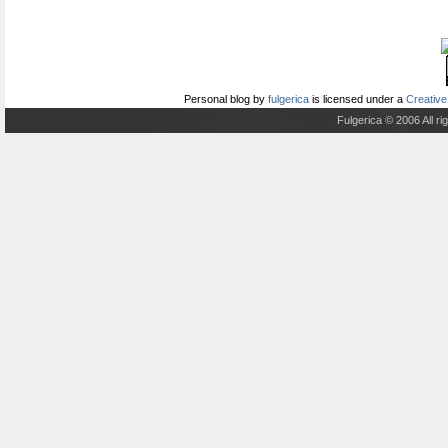
Personal blog
by
fulgerica
is licensed under a
Creative
Fulgerica © 2006 All r