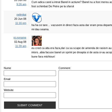
20 Jun 08
Cum adica cand a intrat Banel in actiune? Banel nu a fost mereu a
9:26 am
fost schimbat De Petre pe la sfarsit
nelimitat
20 Jun 08
11:16 pm
ha ha ce tare… vazusem in direct faza asta dar eram prea departe
mi dau seama.
pt.noname
02 Aug 08
11:39 am
eu cred ca alta era faza,dar ca sa scape de amenda de rasism au 
intors..abia facuse banel un sprint pe dreapta si de asta si-au acop
bune fara mishtouri
Nume
Comment
Email
Website