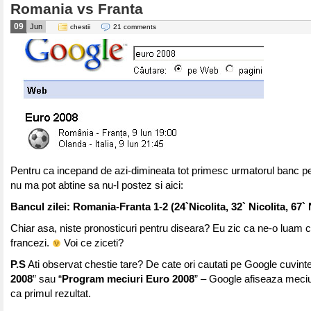
Romania vs Franta
09
Jun
chestii
21 comments
Pentru ca incepand de azi-dimineata tot primesc urmatorul banc 
nu ma pot abtine sa nu-l postez si aici:
Bancul zilei: Romania-Franta 1-2 (24`Nicolita, 32` Nicolita, 67` 
Chiar asa, niste pronosticuri pentru diseara? Eu zic ca ne-o luam c
francezi.
Voi ce ziceti?
P.S
Ati observat chestie tare? De cate ori cautati pe Google cuvintel
2008
” sau “
Program meciuri Euro 2008
” – Google afiseaza meciu
ca primul rezultat.