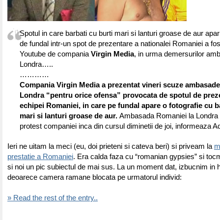
Spotul in care barbati cu burti mari si lanturi groase de aur apar 
de fundal intr-un spot de prezentare a nationalei Romaniei a fos
Youtube de compania
Virgin Media
, in urma demersurilor amb
Londra…..
…………
Compania Virgin Media a prezentat vineri scuze ambasade
Londra “pentru orice ofensa” provocata de spotul de prez
echipei Romaniei, in care pe fundal apare o fotografie cu b
mari si lanturi groase de aur.
Ambasada Romaniei la Londra 
protest companiei inca din cursul diminetii de joi, informeaza A
Ieri ne uitam la meci (eu, doi prieteni si cateva beri) si priveam la
m
prestatie a Romaniei
. Era calda faza cu “romanian gypsies” si to
si noi un pic subiectul de mai sus. La un moment dat, izbucnim in 
deoarece camera ramane blocata pe urmatorul individ:
» Read the rest of the entry..