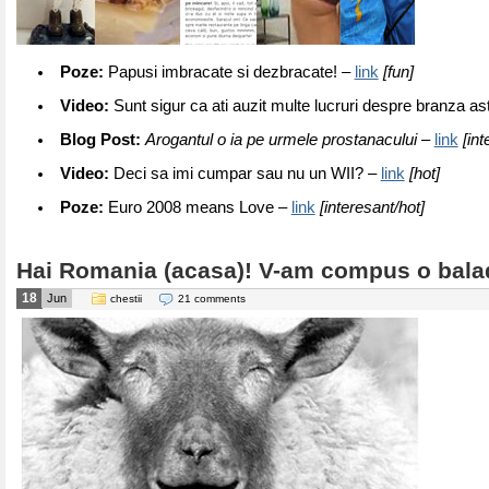
Poze:
Papusi imbracate si dezbracate! –
link
[fun]
Video:
Sunt sigur ca ati auzit multe lucruri despre branza as
Blog Post:
Arogantul o ia pe urmele prostanacului
–
link
[int
Video:
Deci sa imi cumpar sau nu un WII? –
link
[hot]
Poze:
Euro 2008 means Love –
link
[interesant/hot]
Hai Romania (acasa)! V-am compus o bala
18
Jun
chestii
21 comments