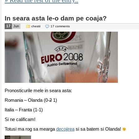
» Read the rest of the entry..
In seara asta le-o dam pe coaja?
17
Jun
chestii
17 comments
Pronosticurile mele in seara asta:
Romania – Olanda (0-
2
1)
Italia – Franta (1-1)
Si ne calificam!
Totusi ma rog sa mearga
decojirea
si sa batem si Olanda!