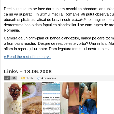
Deci nu stiu cum se face dar suntem nevoiti sa abordam iar subiectu
ca nu va suparati). In ultimul meci al Romaniei ati putut observa cu 
oboselii si plictisului afisat de bravii nostri
folbalisti
, o imagine inte
demonstrat inca o data faptul ca olandeziilor li se cam rupea de me
Romania.
Camera da un prim-plan cu banca olandezilor, banca pe care tocm
o frumoasa reactie. Despre ce reactie este vorba? Una in lant..Mai 
aflam in reportajul urmator. Dam legatura trimisului nostru special .
» Read the rest of the entry..
Links – 18.06.2008
19
Jun
chestii
4 comments