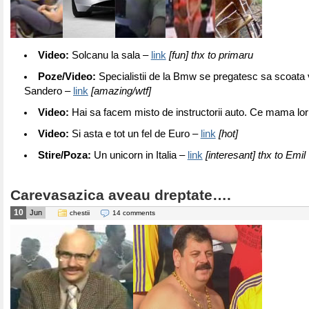
Video:
Solcanu la sala –
link
[fun] thx to primaru
Poze/Video:
Specialistii de la Bmw se pregatesc sa scoata 
Sandero –
link
[amazing/wtf]
Video:
Hai sa facem misto de instructorii auto. Ce mama lo
Video:
Si asta e tot un fel de Euro –
link
[hot]
Stire/Poza:
Un unicorn in Italia –
link
[interesant] thx to Emil
Carevasazica aveau dreptate….
10
Jun
chestii
14 comments