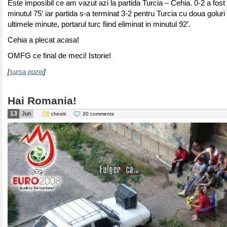
Este imposibil ce am vazut azi la partida Turcia – Cehia. 0-2 a fost 
minutul 75′ iar partida s-a terminat 3-2 pentru Turcia cu doua goluri 
ultimele minute, portarul turc fiind eliminat in minutul 92′.
Cehia a plecat acasa!
OMFG ce final de meci! Istorie!
[
sursa pozei
]
Hai Romania!
13
Jun
chestii
20 comments