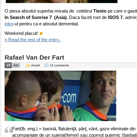
O piesa absolut superba mixata de celebrul
Tiesto
pe care o gasit
In Search of Sunrise 7 (Asia)
. Daca faceti rost de
ISOS 7
, admir
intro
-ul pentru ca e absolut demential.
Weekend placut!
» Read the rest of the entry..
Rafael Van Der Fart
19
Jun
chestii
14 comments
Fart(lb. eng.) = basină, flatulenţă, pârţ, vânt, gaze eliminate din 
acompaniate de un suierat(femei) sau zgomot puternic (barbati p