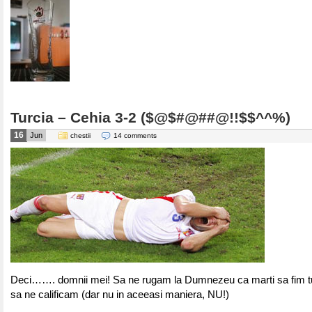
Turcia – Cehia 3-2 ($@$#@##@!!$$^^%)
16
Jun
chestii
14 comments
Deci……. domnii mei! Sa ne rugam la Dumnezeu ca marti sa fim turc
sa ne calificam (dar nu in aceeasi maniera, NU!)