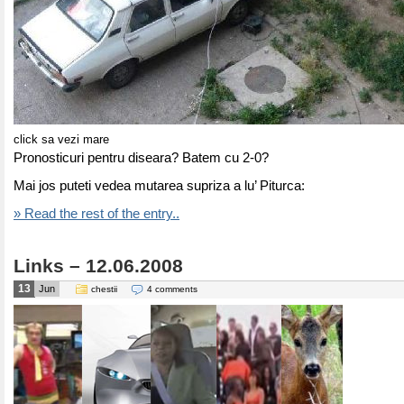
click sa vezi mare
Pronosticuri pentru diseara? Batem cu 2-0?
Mai jos puteti vedea mutarea supriza a lu’ Piturca:
» Read the rest of the entry..
Links – 12.06.2008
13
Jun
chestii
4 comments