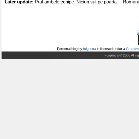
Later update:
Praf ambele echipe. Niciun sut pe poarta – Romani
Personal blog
by
fulgerica
is licensed under a
Creative
Fulgerica © 2006 All r