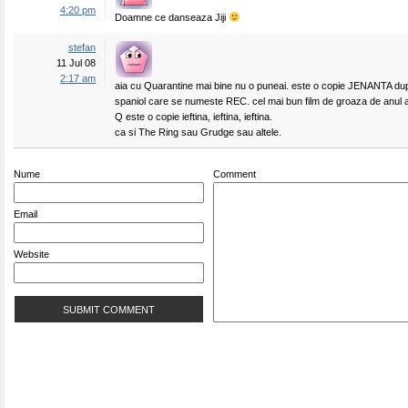
4:20 pm
Doamne ce danseaza Jiji
stefan
11 Jul 08
2:17 am
aia cu Quarantine mai bine nu o puneai. este o copie JENANTA dup
spaniol care se numeste REC. cel mai bun film de groaza de anul 
Q este o copie ieftina, ieftina, ieftina.
ca si The Ring sau Grudge sau altele.
Nume
Comment
Email
Website