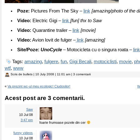
Poze:
Pictures From The Sky –
link
[amazing/photo of the d
Video:
Electric Gigi –
link
[fun] thx to Saw
Video:
Quarantine trailer –
link
[movie]
Video:
Avion lovit de fulger –
link
[amazing]
Site/Poze:
UnoCycle
– Motocicleta cu o singura roata –
link
Tags:
amazing
,
fulgere
,
fun
,
Gigi Becali
,
motociclisti
,
movie
,
ph
wtf
,
www
Scris de
bullets
| 10 July 2008 | 11:01 am | 3 comentarii
«
Va prezint wc-ul meu ecologic! Ciudosilor!
W
Acest post are 3 comentarii.
Saw
10 Jul 08
3:47 pm
foarte frumoase pozele din cer
funny videos
10 Jul 08