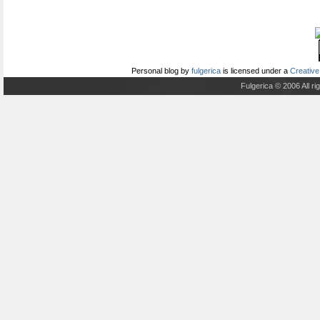
Personal blog
by
fulgerica
is licensed under a
Creative
Fulgerica © 2006 All r