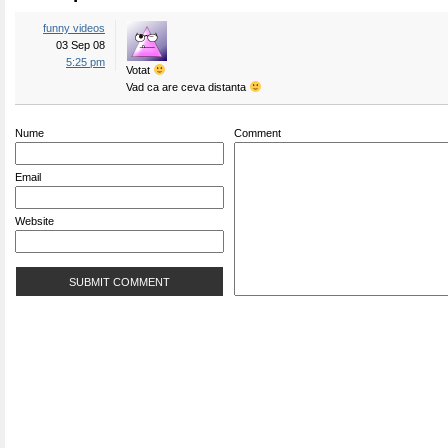
funny videos
03 Sep 08
5:25 pm
Votat
Vad ca are ceva distanta
Nume
Comment
Email
Website