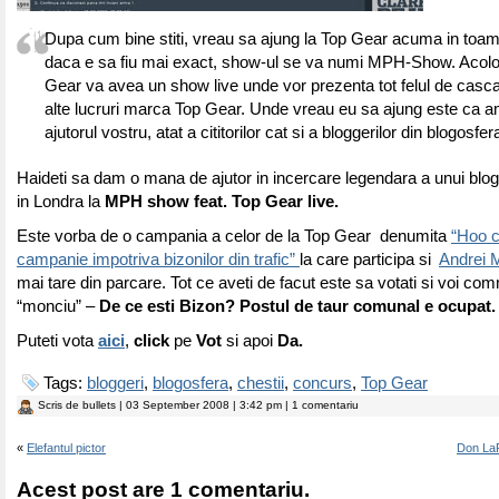
Dupa cum bine stiti, vreau sa ajung la Top Gear acuma in toam
daca e sa fiu mai exact, show-ul se va numi MPH-Show. Acolo
Gear va avea un show live unde vor prezenta tot felul de cascad
alte lucruri marca Top Gear. Unde vreau eu sa ajung este ca 
ajutorul vostru, atat a cititorilor cat si a bloggerilor din blogos
Haideti sa dam o mana de ajutor in incercare legendara a unui blo
in Londra la
MPH show feat. Top Gear live.
Este vorba de o campania a celor de la Top Gear denumita
“Hoo c
campanie impotriva bizonilor din trafic”
la care participa si
Andrei 
mai tare din parcare. Tot ce aveti de facut este sa votati si voi co
“monciu” –
De ce esti Bizon? Postul de taur comunal e ocupat.
Puteti vota
aici
,
click
pe
Vot
si apoi
Da.
Tags:
bloggeri
,
blogosfera
,
chestii
,
concurs
,
Top Gear
Scris de
bullets
| 03 September 2008 | 3:42 pm | 1 comentariu
«
Elefantul pictor
Don LaF
Acest post are 1 comentariu.