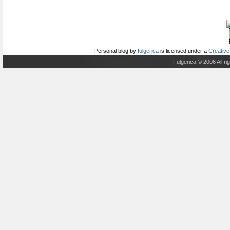
Personal blog
by
fulgerica
is licensed under a
Creative
Fulgerica © 2006 All r