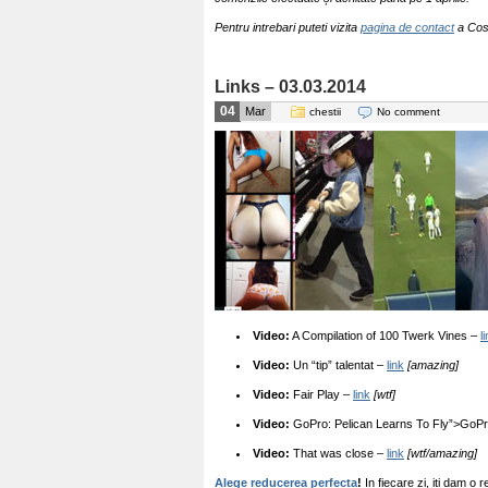
Pentru intrebari puteti vizita
pagina de contact
a Cos
Links – 03.03.2014
04
Mar
chestii
No comment
Video:
A Compilation of 100 Twerk Vines –
l
Video:
Un “tip” talentat –
link
[amazing]
Video:
Fair Play –
link
[wtf]
Video:
GoPro: Pelican Learns To Fly”>GoPr
Video:
That was close –
link
[wtf/amazing]
Alege reducerea perfecta
!
In fiecare zi, iti dam o 