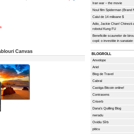
Iran war – the movie
Noul film Spiderman (Brand
Calul de 14 milioane $
Adio, Jackie Chan! Chinezii
a
robotul Kung FU
Beneficiile scaunelor de biro
copii: o investitie in sanatate
ablouri Canvas
BLOGROLL
Anvelope
Ariel
Blog de Travel
Cabral
Castiga Bitcoin online!
Contrasens
Criserb
Dana's Quilling Blog
nwradu
Ovidiu Sîrb
piticu