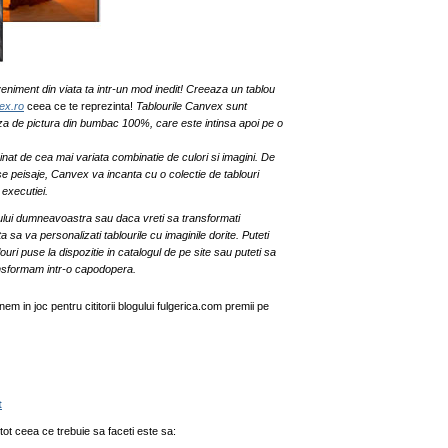
veniment din viata ta intr-un mod inedit! Creeaza un tablou
ex.ro
ceea ce te reprezinta!
Tablourile Canvex sunt
nza de pictura din bumbac 100%, care este intinsa apoi pe o
inat de cea mai variata combinatie de culori si imagini. De
se peisaje, Canvex va incanta cu o colectie de tablouri
 executiei.
roului dumneavoastra sau daca vreti sa transformati
a sa va personalizati tablourile cu imaginile dorite. Puteti
ouri puse la dispozitie in catalogul de pe site sau puteti sa
ransformam intr-o capodopera.
m in joc pentru cititorii blogului fulgerica.com premii pe
t
tot ceea ce trebuie sa faceti este sa: