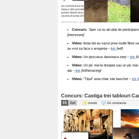
Concurs:
Sper ca nu ati uitat de participar
[interesant]
Video:
Astia doi au vazut prea multe filme sa
au vrut sa faca o aroganta –
link
[wtf]
Video:
Un pescarus danseaza step –
link
[f
Video:
Un pic mai la dreapta sau un pic mai la 
aia –
link
[wtf/amazing]
Video:
“Tipul” asta chiar stie baschet –
link
[
Concurs: Castiga trei tablouri C
01
Jun
chestii
24 comments