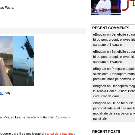
uri Paste.
RECENT COMMENTS
eBogdan
on
Beneficiile scau
birou pentru copii: o investitie
sanatate si invatare
eBogdan
on
Beneficiile scau
birou pentru copii: o investitie
sanatate si invatare
eBogdan
on
Pomparea apei c
si eficienta: Descopera mo
presiune inalta pe benzina 
eBogdan
on
Descopera magi
la scoala Dance Vision: Benef
ink
[hot]
cursurilor de dans
eBogdan
on
De ce tricourile
personalizate sunt cea mai 
modalitate de a sarbatori an
o: Pelican Learns To Fly-
link
[fun] thx to
branco
nuntii tale
RECENT POSTS
reducere care ti se potriveste si
sansa de a castiga
o