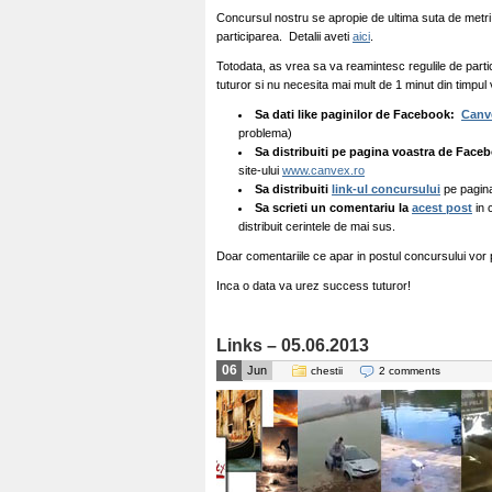
Concursul nostru se apropie de ultima suta de metr
participarea. Detalii aveti
aici
.
Totodata, as vrea sa va reamintesc regulile de parti
tuturor si nu necesita mai mult de 1 minut din timpul 
Sa dati like paginilor de Facebook:
Canv
problema)
Sa distribuiti pe pagina voastra de Faceb
site-ului
www.canvex.ro
Sa distribuiti
link-ul concursului
pe pagin
Sa scrieti un comentariu la
acest post
in 
distribuit cerintele de mai sus.
Doar comentariile ce apar in postul concursului vor pa
Inca o data va urez success tuturor!
Links – 05.06.2013
06
Jun
chestii
2 comments