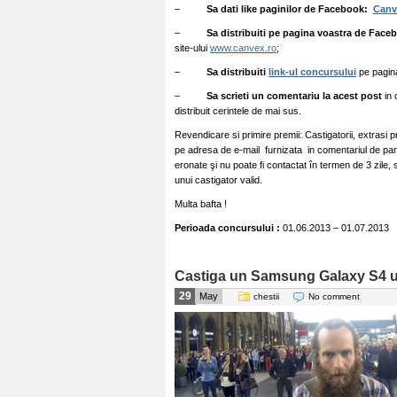
–
Sa dati like paginilor de Facebook:
Canv
–
Sa distribuiti pe pagina voastra de Faceb
site-ului
www.canvex.ro
;
–
Sa distribuiti
link-ul concursului
pe pagin
–
Sa scrieti un comentariu la acest post
in 
distribuit cerintele de mai sus.
Revendicare si primire premii: Castigatorii, extrasi pr
pe adresa de e-mail furnizata in comentariul de par
eronate şi nu poate fi contactat în termen de 3 zile, 
unui castigator valid.
Multa bafta !
Perioada concursului :
01.06.2013 – 01.07.2013
Castiga un Samsung Galaxy S4 ui
29
May
chestii
No comment