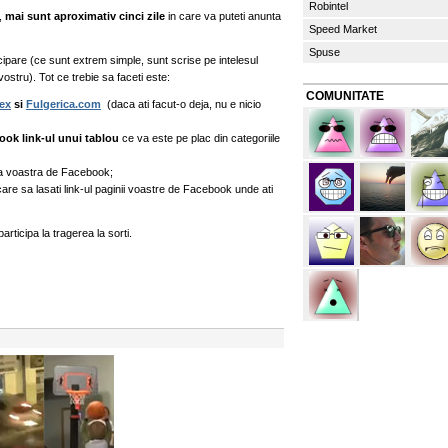
Robintel
i,
mai sunt aproximativ cinci zile
in care va puteti anunta
Speed Market
Spuse
cipare (ce sunt extrem simple, sunt scrise pe intelesul
vostru). Tot ce trebie sa faceti este:
COMUNITATE
ex
si
Fulgerica.com
(daca ati facut-o deja, nu e nicio
ook link-ul unui tablou
ce va este pe plac din categoriile
a voastra de Facebook;
care sa lasati link-ul paginii voastre de Facebook unde ati
rticipa la tragerea la sorti.