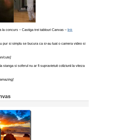
ea la concurs – Castiga trei tablouri Canvas –
link
u pur si simplu se bucura ca si-au luat o camera video si
un/cute]
stanga si soferul nu ar fi supravietuit coliziunii la viteza
amazing]
anvas