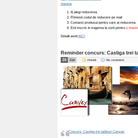
masina
.
Iti alegi reducerea
Primesti codul de reducere pe mail
Comanzi produsul pentru care ai reducerea
Esti inscris in tragerea la sorti pentru
o masin
Detalii aveti
AICI
.
Reminder concurs: Castiga trei t
26
Jun
chestii
No comment
Concurs: Castiga trei tablouri Canvas