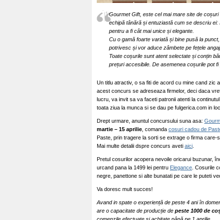
Gourmet Gift, este cel mai mare site de coșuri
echipă tânără și entuziastă cum se descriu ei:
pentru a fi cât mai unice și elegante.
Cu o gamă foarte variată și bine pusă la punct,
potrivesc și vor aduce zâmbete pe fețele angajați
Toate coșurile sunt atent selectate și conțin bău
prețuri accesibile. De asemenea coșurile pot fi 
Un titlu atractiv, o sa fiti de acord cu mine cand zic 
acest concurs se adreseaza firmelor, deci daca vreti 
lucru, va invit sa va faceti patronii atenti la contin
toata ziua la munca si se dau pe fulgerica.com in lo
Drept urmare, anuntul concursului suna asa:
Gourm
martie – 15 aprilie
, comanda
cosuri cadou de Past
Paste, prin tragere la sorti se extrage o firma care-si
Mai multe detalii dspre concurs aveti
aici
.
Pretul cosurilor acopera nevoile oricarui buzunar, î
urcand pana la 1499 lei pentru
Elegance
. Cosurile c
negre, panettone si alte bunatati pe care le puteti 
Va doresc mult succes!
Avand in spate o experiență de peste 4 ani în domeni
are o capacitate de producție de
peste 1000 de coș
comenzile efectuate și achitate până pe 1 aprilie.