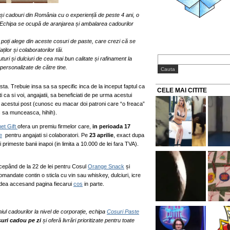
 și cadouri din România cu o experiență de peste 4 ani, o
 Echipa se ocupă de aranjarea și ambalarea cadourilor
 poți alege din aceste cosuri de paste, care crezi că se
lor și colaboratorilor tăi.
turi și dulciuri de cea mai bun calitate și rafinament la
personalizate de către tine.
asta. Trebuie insa sa sa specific inca de la inceput faptul ca
CELE MAI CITITE
ca si voi, angajatii, sa beneficiati de pe urma acestui
utul acestui post (cunosc eu macar doi patroni care “o freaca”
c sa munceasca, hihih).
et Gift
ofera un premiu firmelor care,
in perioada 17
e
pentru angajati si colaboratori. Pe
23 aprilie
, exact dupa
 primeste banii inapoi (in limita a 10.000 de lei fara TVA).
ncepând de la 22 de lei pentru Cosul
Orange Snack
și
omandate contin o sticla cu vin sau whiskey, dulciuri, icre
vedea accesand pagina fiecarui
cos
in parte.
ul cadourilor la nivel de corporație, echipa
Cosuri Paste
uri cadou pe zi
și oferă livrări prioritizate pentru toate