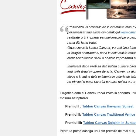
„Pastreaza vii amintirile de la cel mai frumos e
personalizat sau alege din catalogul
www.canv
realizate prin imprimarea unei imagini pe o pa
rama din lemn tratat.
Odata intrat in lumea Canvex, va veti lasa fasc
la imagini abstracte si pana la cele mai frumoa
atent selectionate si cu o calitate ireprosabila a
Indiferent daca vreti sa dati putina culoare bi
amintirile dragi in opere de arta, Canvex va ajut
alege o imagine deja existenta in galeria de tabl
ne trimiteti o poza favorita pe care noi sa o t
Fulgerica.com si Canvex.ro va invita la concurs. Pune
masura asteptarilor:
Premiul I :
Tablou Canvas Hawaiian Sunset
Premiul II:
Tablou Canvas Traditional Venice
Premiul III:
Tablou Canvas Dolphin in Sunse
Pentru a putea castiga unul din premiile de mai sus, 