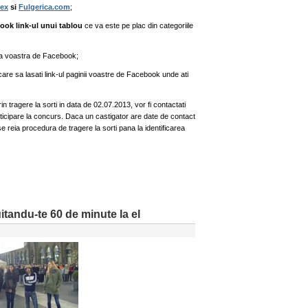
ex
si
Fulgerica.com
;
ook link-ul unui tablou
ce va este pe plac din categoriile
a voastra de Facebook;
care sa lasati link-ul paginii voastre de Facebook unde ati
in tragere la sorti in data de 02.07.2013, vor fi contactati
ticipare la concurs. Daca un castigator are date de contact
se reia procedura de tragere la sorti pana la identificarea
tandu-te 60 de minute la el