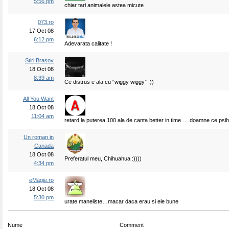
5:56 pm
chiar tari animalele astea micute
073.ro
17 Oct 08
6:12 pm
Adevarata calitate !
Stiri Brasov
18 Oct 08
8:39 am
Ce distrus e ala cu “wiggy wiggy” :))
All You Want
18 Oct 08
11:04 am
retard la puterea 100 ala de canta better in time … doamne ce psi
Un roman in
Canada
18 Oct 08
Preferatul meu, Chihuahua :))))
4:34 pm
eMagie.ro
18 Oct 08
5:30 pm
urate maneliste…macar daca erau si ele bune
Nume
Comment