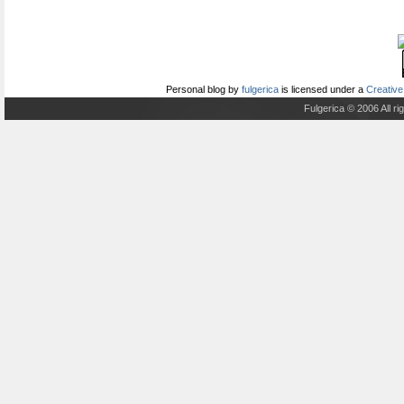
Personal blog
by
fulgerica
is licensed under a
Creative
Fulgerica © 2006 All r