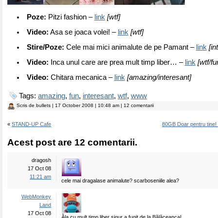
Poze:
Pitzi fashion –
link
[wtf]
Video:
Asa se joaca volei! –
link
[wtf]
Stire/Poze:
Cele mai mici animalute de pe Pamant –
link
[in
Video:
Inca unul care are prea mult timp liber… –
link
[wtf/fu
Video:
Chitara mecanica –
link
[amazing/interesant]
Tags:
amazing
,
fun
,
interesant
,
wtf
,
www
Scris de
bullets
| 17 October 2008 | 10:48 am | 12 comentarii
«
STAND-UP Cafe
80GB Doar pentru tine
Acest post are 12 comentarii.
dragosh
17 Oct 08
11:21 am
cele mai dragalase animalute? scarboseniile alea?
WebMonkey
Land
17 Oct 08
Ăla cu mult timp liber sigur a fugit de la Bălăceanca!