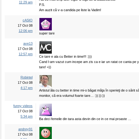
11:29 am
P.S.
Am auzit că v-a candida pe liste la Vadim!
cASIO
17 Oct 08
12:06 pm
super tare
ave13
17 Oct 08
12:57 pm
Ce tare e ala cu Better in time!!! :)))
Cand l-am vazut cum incepe am zis ca e iar un ratat ce canta pe y
tare! =))
Robintel
17 Oct 08
4:17 pm
Artistul ăla cu better in time mi-o băgat mâţa în sperieţi de o sărit 
monitor, că era volumul foarte tare… :)):)):))
funny videos
17 Oct 08
5:34 pm
Ba deci femeile din tara asta devin din ce in ce mai proaste …
andrey91
17 Oct 08