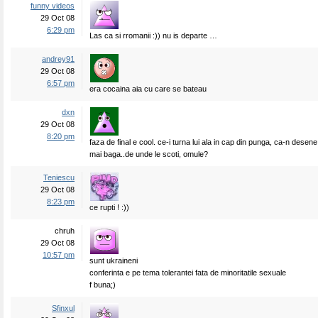
funny videos
29 Oct 08
6:29 pm
Las ca si rromanii :)) nu is departe …
andrey91
29 Oct 08
6:57 pm
era cocaina aia cu care se bateau
dxn
29 Oct 08
8:20 pm
faza de final e cool. ce-i turna lui ala in cap din punga, ca-n des
mai baga..de unde le scoti, omule?
Teniescu
29 Oct 08
8:23 pm
ce rupti ! :))
chruh
29 Oct 08
10:57 pm
sunt ukraineni
conferinta e pe tema tolerantei fata de minoritatile sexuale
f buna;)
Sfinxul