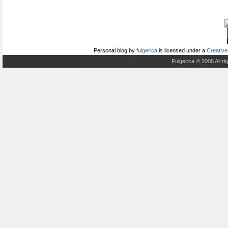
Personal blog
by
fulgerica
is licensed under a
Creative
Fulgerica © 2006 All r