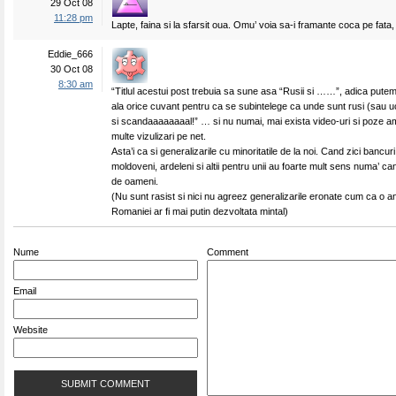
29 Oct 08
11:28 pm
Lapte, faina si la sfarsit oua. Omu’ voia sa-i framante coca pe fata, 
Eddie_666
30 Oct 08
8:30 am
“Titlul acestui post trebuia sa sune asa “Rusii si ……”, adica putem
ala orice cuvant pentru ca se subintelege ca unde sunt rusi (sau uc
si scandaaaaaaaal!” … si nu numai, mai exista video-uri si poze 
multe vizulizari pe net.
Asta’i ca si generalizarile cu minoritatile de la noi. Cand zici bancuri
moldoveni, ardeleni si altii pentru unii au foarte mult sens numa’ c
de oameni.
(Nu sunt rasist si nici nu agreez generalizarile eronate cum ca o a
Romaniei ar fi mai putin dezvoltata mintal)
Nume
Comment
Email
Website