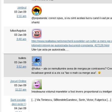
zimbrul
03 Jan 09
2:11 am
@popatanda: corect spus, si eu simt acelasi lucru cand ii vad pe a
shantz
IuliusAugutus
03 Jan 09
3:40 am
http://www.realitatea.net/smecherii-soselelor–un-sofer-a-mers-pe
kilometri-intregi-pe-autostrada-bucuresti-constanta_427126.html
Uite-l pe asta pe autostrada….
bullets
03 Jan 09
3:52 am
@Iulius – ala ce nemultumire avea de mergea pe contrasens? Cre
incadrase gresit si a zis ca “las-o mah ca merge asa”.
Jocuri Online
03 Jan 09
11:22 am
Intodeauna volumul manelelor a fost invers proportional cu intelig
Sunt cocalar,
[…] Via Teniescu, SiBlondeleGandesc, Sorin, Victor, Fulgerica […]
deci exist ! |
04 Jan 09