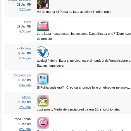
02 Jan 09
5:23 pm
Vai de mama lui.Putea sa faca accident in orice clipa.
sorin
02 Jan 09
6:33 pm
Le-a luata masa sosea. Inconstienti. Daca ii lovea unu? (Dumnez
de prostie)
victorblog
02 Jan 09
6:37 pm
acelaşi îndemn făcut şi pe blog: care ai numărul de înmatriculare să-
Sau un nume ceva.
Computerică
02 Jan 09
6:47 pm
Si Politia unde era?.. Cred ca ar prinde bine un elicopter pe acolo..
Magic
02 Jan 09
7:56 pm
copii prosti. Media de varsta cred ca era 18. si iq-ul tot atat.
Popa Tanda
02 Jan 09
8:50 pm