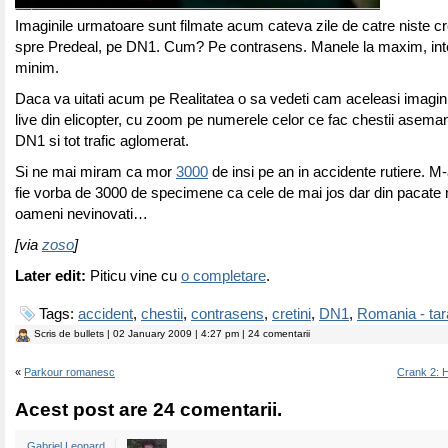
Imaginile urmatoare sunt filmate acum cateva zile de catre niste cr
spre Predeal, pe DN1. Cum? Pe contrasens. Manele la maxim, inte
minim.
Daca va uitati acum pe Realitatea o sa vedeti cam aceleasi imagin
live din elicopter, cu zoom pe numerele celor ce fac chestii aseman
DN1 si tot trafic aglomerat.
Si ne mai miram ca mor
3000
de insi pe an in accidente rutiere. M
fie vorba de 3000 de specimene ca cele de mai jos dar din pacate 
oameni nevinovati…
[via
zoso
]
Later edit:
Piticu vine cu
o completare
.
Tags:
accident
,
chestii
,
contrasens
,
cretini
,
DN1
,
Romania - ta
Scris de
bullets
| 02 January 2009 | 4:27 pm | 24 comentarii
«
Parkour romanesc
Crank 2: H
Acest post are 24 comentarii.
Gabriel Leonard