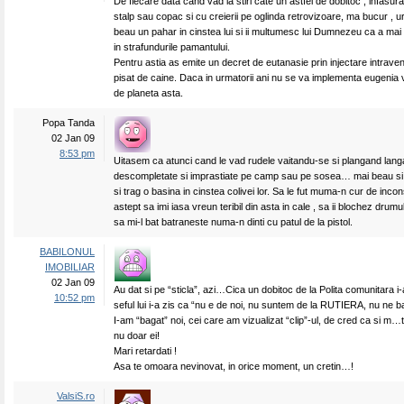
De fiecare data cand vad la stiri cate un astfel de dobitoc , infasurat
stalp sau copac si cu creierii pe oglinda retrovizoare, ma bucur , url
beau un pahar in cinstea lui si ii multumesc lui Dumnezeu ca a mai 
in strafundurile pamantului.
Pentru astia as emite un decret de eutanasie prin injectare intrave
pisat de caine. Daca in urmatorii ani nu se va implementa eugenia v
de planeta asta.
Popa Tanda
02 Jan 09
8:53 pm
Uitasem ca atunci cand le vad rudele vaitandu-se si plangand lang
descompletate si imprastiate pe camp sau pe sosea… mai beau si 
si trag o basina in cinstea colivei lor. Sa le fut muma-n cur de incons
astept sa imi iasa vreun teribil din asta in cale , sa ii blochez drum
sa mi-l bat batraneste numa-n dinti cu patul de la pistol.
BABILONUL
IMOBILIAR
02 Jan 09
Au dat si pe “sticla”, azi…Cica un dobitoc de la Polita comunitara i-
10:52 pm
seful lui i-a zis ca “nu e de noi, nu suntem de la RUTIERA, nu ne 
I-am “bagat” noi, cei care am vizualizat “clip”-ul, de cred ca si m…ti
nu doar ei!
Mari retardati !
Asa te omoara nevinovat, in orice moment, un cretin…!
ValsiS.ro