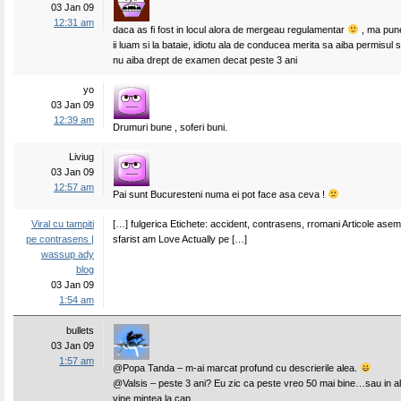
03 Jan 09
12:31 am
daca as fi fost in locul alora de mergeau regulamentar
, ma pune
ii luam si la bataie, idiotu ala de conducea merita sa aiba permisul
nu aiba drept de examen decat peste 3 ani
yo
03 Jan 09
12:39 am
Drumuri bune , soferi buni.
Liviug
03 Jan 09
12:57 am
Pai sunt Bucuresteni numa ei pot face asa ceva !
Viral cu tampiti
[…] fulgerica Etichete: accident, contrasens, rromani Articole ase
pe contrasens |
sfarist am Love Actually pe […]
wassup ady
blog
03 Jan 09
1:54 am
bullets
03 Jan 09
1:57 am
@Popa Tanda – m-ai marcat profund cu descrierile alea.
@Valsis – peste 3 ani? Eu zic ca peste vreo 50 mai bine…sau in alt
vine mintea la cap.