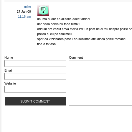
mike
17 Jan 09
11:18 am
da. ma bucur ca ai scris acest articol.
dar daca politia nu face nimik?
oricum am vazut ceva marfa intr-un post de al tau despre politie pe
preiau si eu pe situl meu
sper ca vizionarea postul sa schimbe atitudinea politie romane
tine-o tot asa
Nume
Comment
Email
Website