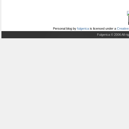
Personal blog
by
fulgerica
is licensed under a
Creative
Fulgerica © 2006 All r