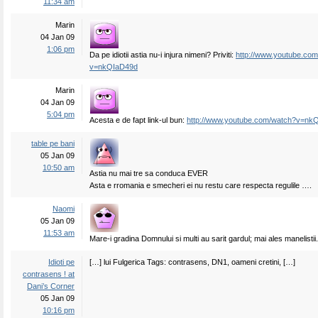
11:34 am
Marin
04 Jan 09
1:06 pm
Da pe idiotii astia nu-i injura nimeni? Priviti:
http://www.youtube.co
v=nkQIaD49d
Marin
04 Jan 09
5:04 pm
Acesta e de fapt link-ul bun:
http://www.youtube.com/watch?v=nk
table pe bani
05 Jan 09
10:50 am
Astia nu mai tre sa conduca EVER
Asta e rromania e smecheri ei nu restu care respecta regulile ….
Naomi
05 Jan 09
11:53 am
Mare-i gradina Domnului si multi au sarit gardul; mai ales manelistii.
Idioti pe
[…] lui Fulgerica Tags: contrasens, DN1, oameni cretini, […]
contrasens ! at
Dani’s Corner
05 Jan 09
10:16 pm