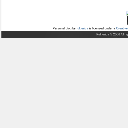
Personal blog
by
fulgerica
is licensed under a
Creative
Fulgerica © 2006 All r