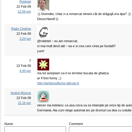
Robintel
22 Feb 09
12:56 pm
:)) Domnilor, chiar n-a remarcat nimeni cât de drăguţă era tipa? :)) 
Deuschland!:))
Radu Cindrea
22 Feb 09
3:24 pm
@robintel – eu am remarcat;
si mai mult decit atit – ea e si cea care cinta pe fundal!!!
yum!
7
22 Feb 09
4:44 pm
ma tot asteptam sa li se termine bucata de ghiatza
ar fi fost funny ;;)
http://jambonulfurios.labrute.fr
Andrei Monciu
22 Feb 09
11:16 pm
sincer ma indoiesc ca asa ceva sa se intample pe orice tip de auto
Germania. Aia cum ninge automat ies pe drumuri sa dea cu solutie 
Nume
Comment