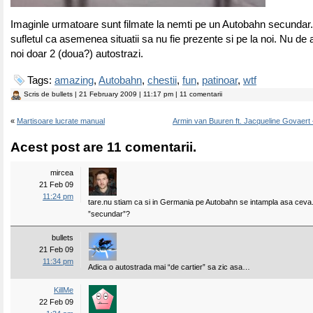
Imaginle urmatoare sunt filmate la nemti pe un Autobahn secundar. 
sufletul ca asemenea situatii sa nu fie prezente si pe la noi. Nu de 
noi doar 2 (doua?) autostrazi.
Tags:
amazing
,
Autobahn
,
chestii
,
fun
,
patinoar
,
wtf
Scris de
bullets
| 21 February 2009 | 11:17 pm | 11 comentarii
«
Martisoare lucrate manual
Armin van Buuren ft. Jacqueline Govaer
Acest post are 11 comentarii.
mircea
21 Feb 09
11:24 pm
tare.nu stiam ca si in Germania pe Autobahn se intampla asa ceva
”secundar”?
bullets
21 Feb 09
11:34 pm
Adica o autostrada mai “de cartier” sa zic asa…
KillMe
22 Feb 09