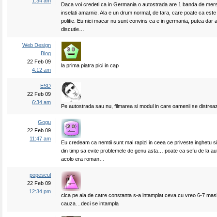
1:34 am
Daca voi credeti ca in Germania o autostrada are 1 banda de mer
inselati amarnic. Ala e un drum normal, de tara, care poate ca este 
politie. Eu nici macar nu sunt convins ca e in germania, putea dar a
discutie…
Web Design
Blog
22 Feb 09
la prima piatra pici in cap
4:12 am
ESD
22 Feb 09
6:34 am
Pe autostrada sau nu, filmarea si modul in care oamenii se distre
Gogu
22 Feb 09
11:47 am
Eu credeam ca nemtii sunt mai rapizi in ceea ce priveste inghetu si 
din timp sa evite problemele de genu asta… poate ca sefu de la au
acolo era roman…
popescul
22 Feb 09
12:34 pm
cica pe aia de catre constanta s-a intamplat ceva cu vreo 6-7 masi
cauza…deci se intampla