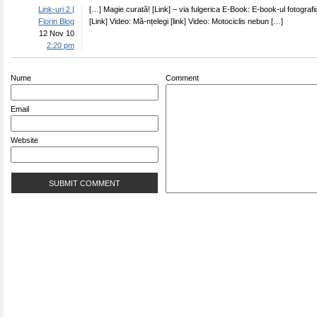
Link-uri 2 |
[…] Magie curată! [Link] – via fulgerica E-Book: E-book-ul fotografi
Florin Blog
[Link] Video: Mă-nțelegi [link] Video: Motociclis nebun […]
12 Nov 10
2:20 pm
Nume
Comment
Email
Website