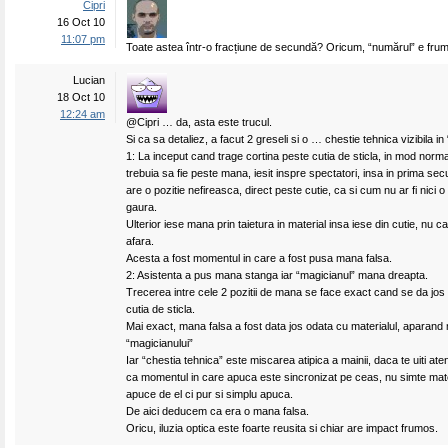
Cipri
16 Oct 10
11:07 pm
Toate astea într-o fracțiune de secundă? Oricum, “numărul” e fru
Lucian
18 Oct 10
12:24 am
@Cipri … da, asta este trucul.
Si ca sa detaliez, a facut 2 greseli si o … chestie tehnica vizibila i
1: La inceput cand trage cortina peste cutia de sticla, in mod norma
trebuia sa fie peste mana, iesit inspre spectatori, insa in prima sec
are o pozitie nefireasca, direct peste cutie, ca si cum nu ar fi nici o
gaura.
Ulterior iese mana prin taietura in material insa iese din cutie, nu ca
afara.
Acesta a fost momentul in care a fost pusa mana falsa.
2: Asistenta a pus mana stanga iar “magicianul” mana dreapta.
Trecerea intre cele 2 pozitii de mana se face exact cand se da jos 
cutia de sticla.
Mai exact, mana falsa a fost data jos odata cu materialul, aparan
“magicianului”
Iar “chestia tehnica” este miscarea atipica a mainii, daca te uiti ate
ca momentul in care apuca este sincronizat pe ceas, nu simte mate
apuce de el ci pur si simplu apuca.
De aici deducem ca era o mana falsa.
Oricu, iluzia optica este foarte reusita si chiar are impact frumos.