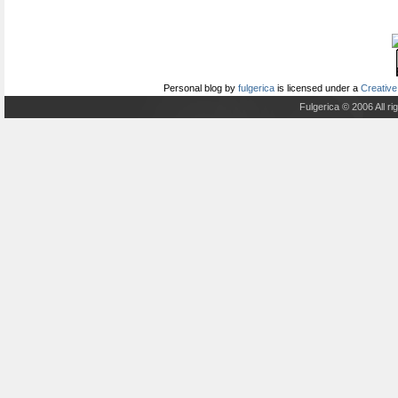
Personal blog
by
fulgerica
is licensed under a
Creative
Fulgerica © 2006 All r