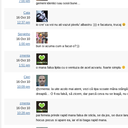
7:00 pm
gemeni identici sau sosii bune…
Cata
16 Oct 10
12:37 pm
io cre’ ca voi nu ati vazut pixelu’ albastru :))) e facatura, trucaj
Serginho
16 Oct 10
1:00 pm
bun si acuma cum a facut-o?:))
zmenta
16 Oct 10
1:51 pm
o mana falsa lipita cu o ventuza de acel acvariu. foarte simplu
Cipri
16 Oct 10
10:09 pm
@zmenta: Ia uite acolo mai atent, vezi că tipa scoate mâna stângă,
dreaptă… O fi ea falsă, să zicem, dar parcă ceva nu se leagă, nu 
zmenta
16 Oct 10
10:28 pm
pai femeia prinde rapid mana falsa de sticla, se da jos, se duce lang
hocus pocus si apare ea, iar el isi baga rapid mana.