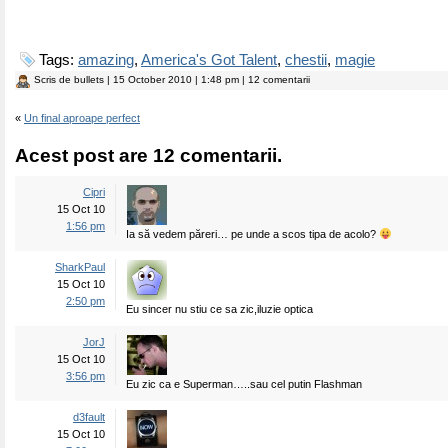
Tags:
amazing
,
America's Got Talent
,
chestii
,
magie
Scris de
bullets
| 15 October 2010 | 1:48 pm | 12 comentarii
«
Un final aproape perfect
Acest post are 12 comentarii.
Cipri
15 Oct 10
1:56 pm
Ia să vedem păreri… pe unde a scos tipa de acolo?
SharkPaul
15 Oct 10
2:50 pm
Eu sincer nu stiu ce sa zic,iluzie optica
JorJ
15 Oct 10
3:56 pm
Eu zic ca e Superman…..sau cel putin Flashman
d3fault
15 Oct 10