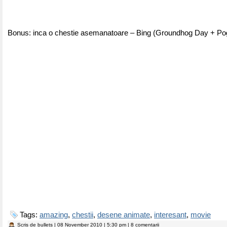
Bonus: inca o chestie asemanatoare – Bing (Groundhog Day + Pog
Tags:
amazing
,
chestii
,
desene animate
,
interesant
,
movie
Scris de
bullets
| 08 November 2010 | 5:30 pm | 8 comentarii