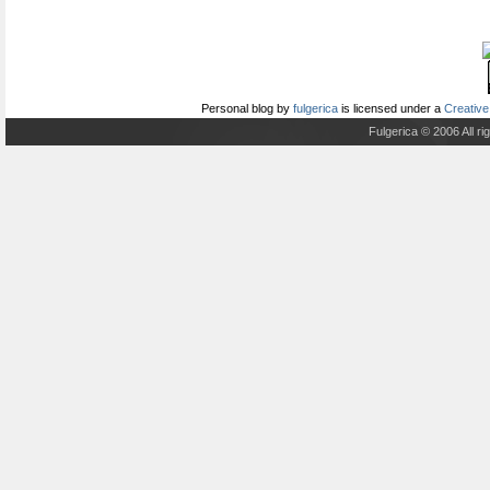
Personal blog
by
fulgerica
is licensed under a
Creative
Fulgerica © 2006 All r