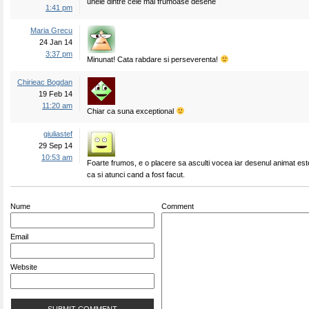
unele dintre cele mai frumoase desene
1:41 pm
Maria Grecu
24 Jan 14
3:37 pm
Minunat! Cata rabdare si perseverenta!
Chirieac Bogdan
19 Feb 14
11:20 am
Chiar ca suna exceptional
giuliastef
29 Sep 14
10:53 am
Foarte frumos, e o placere sa asculti vocea iar desenul animat es
ca si atunci cand a fost facut.
Nume
Comment
Email
Website