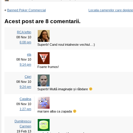
«
Banned Poker Commercial
Locatia camerelor care depiste
Acest post are 8 comentarii.
RCA Ieftin
08 Nov 10
6:08 pm
Superb! Cand noul intalneste vechiul…:)
ela
08 Nov 10
9:14 pm
Foarte frumos!
Cipri
08 Nov 10
9:24 pm
Superb! Multă imaginație și răbdare
Catalina
09 Nov 10
1:27 pm
mai tare alba ca zapada
Dumitrescu
Carmen
19 Feb 13