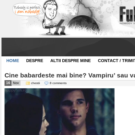
HOME
DESPRE
ALTII DESPRE MINE
CONTACT / TRIMI
Cine babardeste mai bine? Vampiru’ sau v
16
Nov
chestii
8 comments