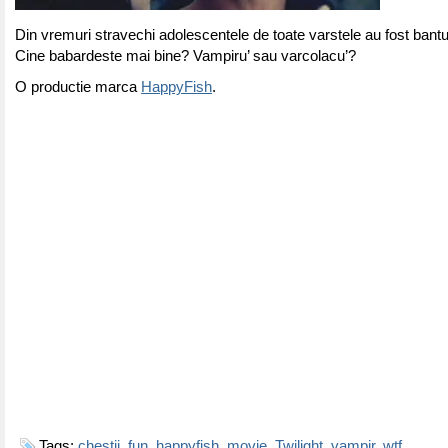
Din vremuri stravechi adolescentele de toate varstele au fost bantu
Cine babardeste mai bine? Vampiru’ sau varcolacu’?
O productie marca
HappyFish
.
Tags:
chestii
,
fun
,
happyfish
,
movie
,
Twilight
,
vampir
,
wtf