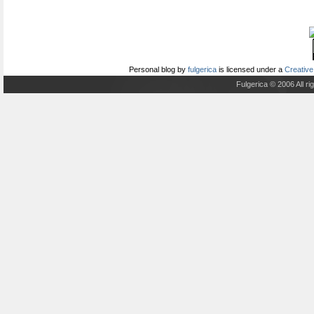
Personal blog
by
fulgerica
is licensed under a
Creative
Fulgerica © 2006 All r