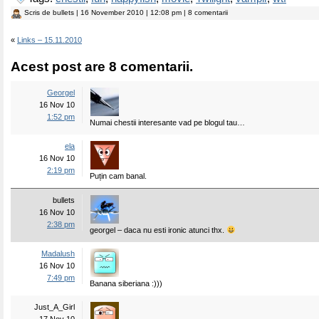
Scris de
bullets
| 16 November 2010 | 12:08 pm | 8 comentarii
«
Links – 15.11.2010
Acest post are 8 comentarii.
Georgel
16 Nov 10
1:52 pm
Numai chestii interesante vad pe blogul tau…
ela
16 Nov 10
2:19 pm
Puțin cam banal.
bullets
16 Nov 10
2:38 pm
georgel – daca nu esti ironic atunci thx.
Madalush
16 Nov 10
7:49 pm
Banana siberiana :)))
Just_A_Girl