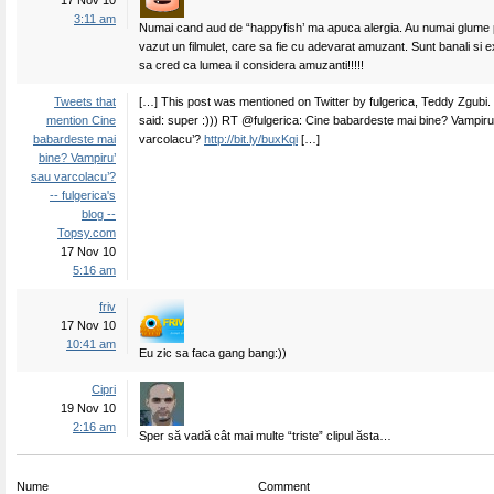
17 Nov 10
3:11 am
Numai cand aud de “happyfish’ ma apuca alergia. Au numai glume
vazut un filmulet, care sa fie cu adevarat amuzant. Sunt banali si ex
sa cred ca lumea il considera amuzanti!!!!!
Tweets that
[…] This post was mentioned on Twitter by fulgerica, Teddy Zgubi
mention Cine
said: super :))) RT @fulgerica: Cine babardeste mai bine? Vampiru
babardeste mai
varcolacu’?
http://bit.ly/buxKqi
[…]
bine? Vampiru’
sau varcolacu’?
-- fulgerica's
blog --
Topsy.com
17 Nov 10
5:16 am
friv
17 Nov 10
10:41 am
Eu zic sa faca gang bang:))
Cipri
19 Nov 10
2:16 am
Sper să vadă cât mai multe “triste” clipul ăsta…
Nume
Comment