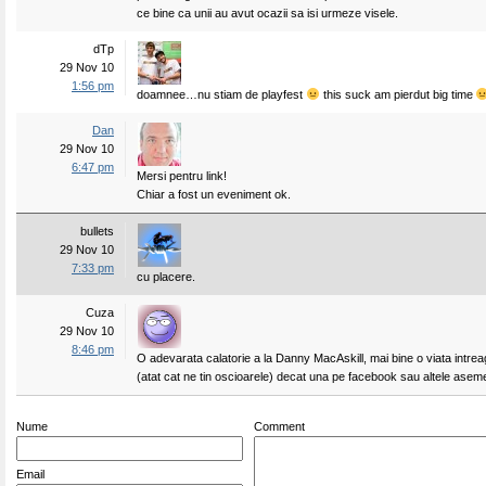
ce bine ca unii au avut ocazii sa isi urmeze visele.
dTp
29 Nov 10
1:56 pm
doamnee…nu stiam de playfest
this suck am pierdut big time
Dan
29 Nov 10
6:47 pm
Mersi pentru link!
Chiar a fost un eveniment ok.
bullets
29 Nov 10
7:33 pm
cu placere.
Cuza
29 Nov 10
8:46 pm
O adevarata calatorie a la Danny MacAskill, mai bine o viata intrea
(atat cat ne tin oscioarele) decat una pe facebook sau altele asem
Nume
Comment
Email