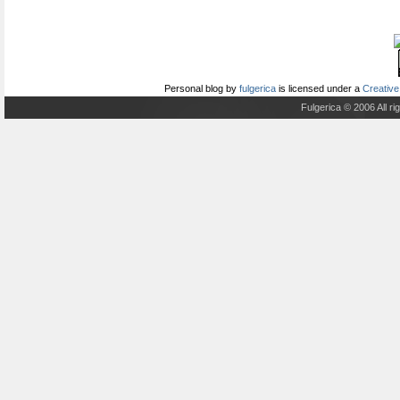
Personal blog
by
fulgerica
is licensed under a
Creative
Fulgerica © 2006 All r