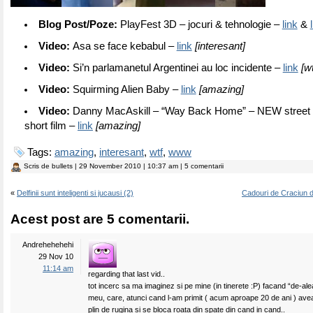
Blog Post/Poze:
PlayFest 3D – jocuri & tehnologie –
link
&
Video:
Asa se face kebabul –
link
[interesant]
Video:
Si’n parlamanetul Argentinei au loc incidente –
link
[wt
Video:
Squirming Alien Baby –
link
[amazing]
Video:
Danny MacAskill – “Way Back Home” – NEW street tri
short film –
link
[amazing]
Tags:
amazing
,
interesant
,
wtf
,
www
Scris de
bullets
| 29 November 2010 | 10:37 am | 5 comentarii
«
Delfinii sunt inteligenti si jucausi (2)
Cadouri de Craciun 
Acest post are 5 comentarii.
Andrehehehehi
29 Nov 10
11:14 am
regarding that last vid..
tot incerc sa ma imaginez si pe mine (in tinerete :P) facand “de-al
meu, care, atunci cand l-am primit ( acum aproape 20 de ani ) avea 
plin de rugina si se bloca roata din spate din cand in cand..