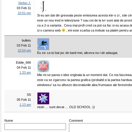
Stefan J.
03 Feb 11
10:51 pm
Si eu am dat din greseala peste emisiunea acesta intr-o zi , stie c
este un nou tred in televiziune ? sau cei de la tvr sunt atat de pros
ca a 2-a varianta . Ceva mai profi cred ca pot sa fac si eu acasa d
si o camera web
, imi este scarba ca trebuie sa platim pentru a
bullets
03 Feb 11
10:54 pm
Eu zic ca isi bat joc de banii mei, altceva nu-i de adaugat.
Eddie_666
04 Feb 11
1:33 am
Mie mi se parea o idee originala la un moment dat. Ce ma fascine
este ca se zgarcesc la partea grafica (probabil si la partea hardwar
windowsu’ sa nu afiseze decoratiunile alea frumoase ale ferestrelor
SS
05 Feb 11
1:13 am
neah … sunt decat … OLD SCHOOL :))
Nume
Comment