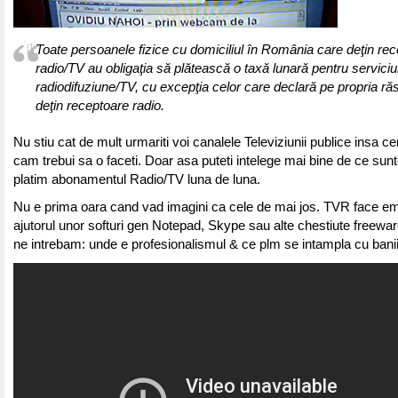
Toate persoanele fizice cu domiciliul în România care deţin re
radio/TV au obligaţia să plătească o taxă lunară pentru serviciu
radiodifuziune/TV, cu excepţia celor care declară pe propria r
deţin receptoare radio.
Nu stiu cat de mult urmariti voi canalele Televiziunii publice insa ce
cam trebui sa o faceti. Doar asa puteti intelege mai bine de ce sun
platim abonamentul Radio/TV luna de luna.
Nu e prima oara cand vad imagini ca cele de mai jos. TVR face em
ajutorul unor softuri gen Notepad, Skype sau alte chestiute freewar
ne intrebam: unde e profesionalismul & ce plm se intampla cu banii