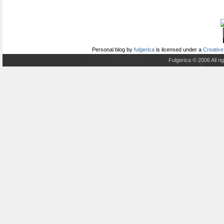
Personal blog
by
fulgerica
is licensed under a
Creative
Fulgerica © 2006 All r