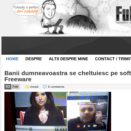
HOME
DESPRE
ALTII DESPRE MINE
CONTACT / TRIMI
Banii dumneavoastra se cheltuiesc pe soft
Freeware
03
Feb
chestii
9 comments