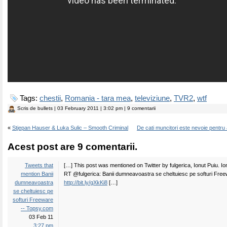
Tags:
chestii
,
Romania - tara mea
,
televiziune
,
TVR2
,
wtf
Scris de
bullets
| 03 February 2011 | 3:02 pm | 9 comentarii
«
Stjepan Hauser & Luka Sulic – Smooth Criminal
De cati muncitori este nevoie pentru
Acest post are 9 comentarii.
Tweets that
[…] This post was mentioned on Twitter by fulgerica, Ionut Puiu. Io
mention Banii
RT @fulgerica: Banii dumneavoastra se cheltuiesc pe softuri Fre
dumneavoastra
http://bit.ly/gXkKi8
[…]
se cheltuiesc pe
softuri Freeware
-- Topsy.com
03 Feb 11
3:27 pm