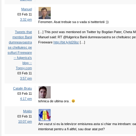
Manuel
03 Feb 11
3:32 pm
Fenomen. Asat trebuie sa o vada si twitteristii :))
Tweets that
[…] This post was mentioned on Twitter by Bogdan Pater, Cheta M
mention Banii
Manuel said: RT @fulgerica Banii dumneavoastra se cheltuiesc pe 
dumneavoastra
Freeware
http://bit.ly/id26bz
[…]
se cheltuiesc pe
softuri Freeware
-- fulgerica's
blog --
Topsy.com
03 Feb 11
3:57 pm
Catalin Bratu
03 Feb 11
4:17 pm
tehnica de ultima ora .
Moldo
03 Feb 11
10:07 pm
Am vazut si eu la televizor emisiunea asta si chiar ma intrebam: oa
intentionat pentru a fi altfel, sau doar atat pot?