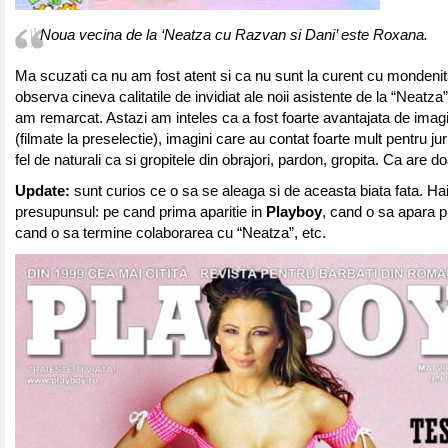
Noua vecina de la ‘Neatza cu Razvan si Dani’ este Roxana.
Ma scuzati ca nu am fost atent si ca nu sunt la curent cu mondenita
observa cineva calitatile de invidiat ale noii asistente de la “Neatza
am remarcat. Astazi am inteles ca a fost foarte avantajata de imagi
(filmate la preselectie), imagini care au contat foarte mult pentru juri
fel de naturali ca si gropitele din obrajori, pardon, gropita. Ca are d
Update:
sunt curios ce o sa se aleaga si de aceasta biata fata. H
presupunsul: pe cand prima aparitie in
Playboy
, cand o sa apara p
cand o sa termine colaborarea cu “Neatza”, etc.