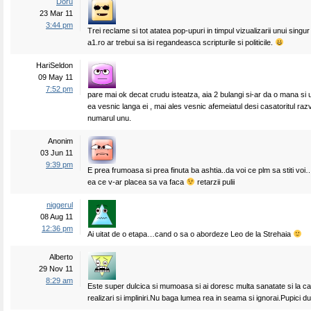
Doru
23 Mar 11
3:44 pm
Trei reclame si tot atatea pop-upuri in timpul vizualizarii unui singu
a1.ro ar trebui sa isi regandeasca scripturile si politicile.
HariSeldon
09 May 11
7:52 pm
pare mai ok decat crudu isteatza, aia 2 bulangi si-ar da o mana si u
ea vesnic langa ei , mai ales vesnic afemeiatul desi casatoritul ra
numarul unu.
Anonim
03 Jun 11
9:39 pm
E prea frumoasa si prea finuta ba ashtia..da voi ce plm sa stiti voi
ea ce v-ar placea sa va faca
retarzii pulii
niggerul
08 Aug 11
12:36 pm
Ai uitat de o etapa…cand o sa o abordeze Leo de la Strehaia
Alberto
29 Nov 11
8:29 am
Este super dulcica si mumoasa si ai doresc multa sanatate si la ca
realizari si impliniri.Nu baga lumea rea in seama si ignorai.Pupici du