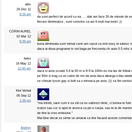
alex
26 Dec 11
8:26 am
da sunt perfect de acord cu ea …. dak am face 30 de minute de exe
fiecare dimineatza , sunt comvins ca am fi mult mai tonici ;))
CORIN AUREL
02 Mar 12
8:39 am
buna dimineata sunt stimat corin am vazut ca esti sexy te iubesc m
daca ai doua programe tv noi baga pe frecventa clr-auto 5.5 mhz t
beks
16 May 12
12:40 am
daca si asta scoate 5.6 la 50 m si 8-9 la 100m eu ma las de fotbal
pe 50m si trag ca un caine de mn da asta daca alearga ii dau tatele
se chinuie tyson gay si bolt sa o intreaca pe asta :))) sa fim seriosi
Kint Verbal
05 Sep 12
1:38 pm
“ma intreb, oare cum e sa stii ca nu valorezi nimic, ci lumea te fute
tzatze sau cur si apoi te arunca ca pe-o carpa. sau te ia de marion
de tine la vreo emisiune.”
Mai bine decat se simte un amarat ca tine facand aceste comentari
Andrey