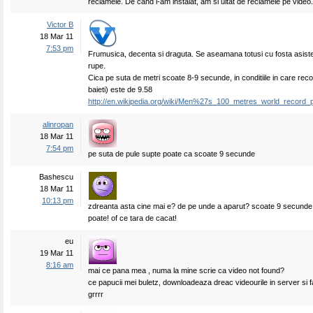
reclamele. De cand l-am instalat, am si uitat de reclamele pe video.
Victor B
18 Mar 11
7:53 pm
Frumusica, decenta si draguta. Se aseamana totusi cu fosta asiste
rupe.
Cica pe suta de metri scoate 8-9 secunde, in conditiile in care reco
baieti) este de 9.58
http://en.wikipedia.org/wiki/Men%27s_100_metres_world_record_
alinropan
18 Mar 11
7:54 pm
pe suta de pule supte poate ca scoate 9 secunde
Bashescu
18 Mar 11
10:13 pm
zdreanta asta cine mai e? de pe unde a aparut? scoate 9 secunde la
poate! of ce tara de cacat!
eu
19 Mar 11
8:16 am
mai ce pana mea , numa la mine scrie ca video not found?
ce papucii mei buletz, downloadeaza dreac videourile in server si f
grrrr