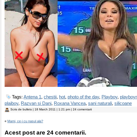
Tags:
Antena 1
,
chestii
,
hot
,
photo of the day
,
Playboy
,
playboy
plaiboy
,
Razvan si Dani
,
Roxana Vancea
,
sani naturali
,
silicoane
Scris de
bullets
| 18 March 2011 | 1:21 pm | 24 comentarii
«
Mami, ce-i cu nasul ala?
Acest post are 24 comentarii.