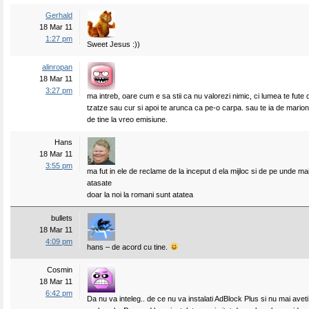
Gerhald
18 Mar 11
1:27 pm
Sweet Jesus :))
alinropan
18 Mar 11
3:27 pm
ma intreb, oare cum e sa stii ca nu valorezi nimic, ci lumea te fute
tzatze sau cur si apoi te arunca ca pe-o carpa. sau te ia de marion
de tine la vreo emisiune.
Hans
18 Mar 11
3:55 pm
ma fut in ele de reclame de la inceput d ela mijloc si de pe unde mai 
atasate
doar la noi la romani sunt atatea
bullets
18 Mar 11
4:09 pm
hans – de acord cu tine.
Cosmin
18 Mar 11
6:42 pm
Da nu va inteleg.. de ce nu va instalati AdBlock Plus si nu mai ave