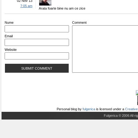
02 Nov 13
7:05 am
Arata foarte bine nu am ce zice
Nume
Comment
Email
Website
Personal blog
by
fulgerica
is licensed under a
Creative
Fulgerica © 2006 All r