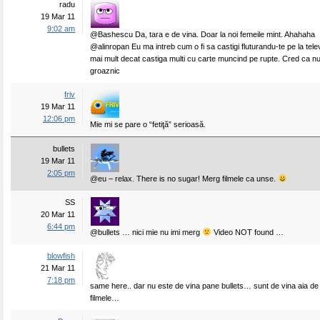
radu
19 Mar 11
9:02 am
@Bashescu Da, tara e de vina. Doar la noi femeile mint. Ahahaha
@alinropan Eu ma intreb cum o fi sa castigi fluturandu-te pe la tele
mai mult decat castiga multi cu carte muncind pe rupte. Cred ca nu
groaznic
friv
19 Mar 11
12:06 pm
Mie mi se pare o “fetiţă” serioasă.
bullets
19 Mar 11
2:05 pm
@eu – relax. There is no sugar! Merg filmele ca unse.
SS
20 Mar 11
6:44 pm
@bullets … nici mie nu imi merg
Video NOT found …
blowfish
21 Mar 11
7:18 pm
same here.. dar nu este de vina pane bullets… sunt de vina aia de
filmele…