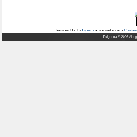
Personal blog
by
fulgerica
is licensed under a
Creative
Fulgerica © 2006 All r