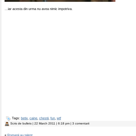
…iar acesta din urma nu avea nimic impotriva.
Tags:
betiv
,
caine
,
chestii
,
fun
,
wtf
Scris de
bullets
| 22 March 2011 | 6:18 pm | 3 comentarii
«
Romanii au talent….