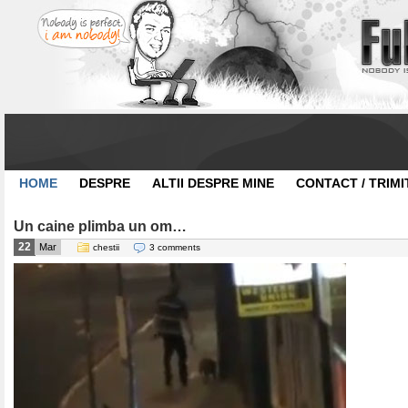
HOME
DESPRE
ALTII DESPRE MINE
CONTACT / TRIMI
Un caine plimba un om…
22
Mar
chestii
3 comments