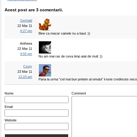
Acest post are 3 comentarii.
Gerhald
22 Mar 11
6:27 pm
Bine ca macar cainele nu a baut :))
Antheea
22 Mar 11
9:55 pm
Nu am mai ras de ceva timp atat de mult :))
Costy
23 Mar 11
12:23 am
Pana la urma “cel mai bun prieten al omului” ii este credincios neco
Nume
Comment
Email
Website