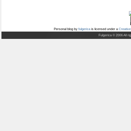
Personal blog
by
fulgerica
is licensed under a
Creative
Fulgerica © 2006 All r