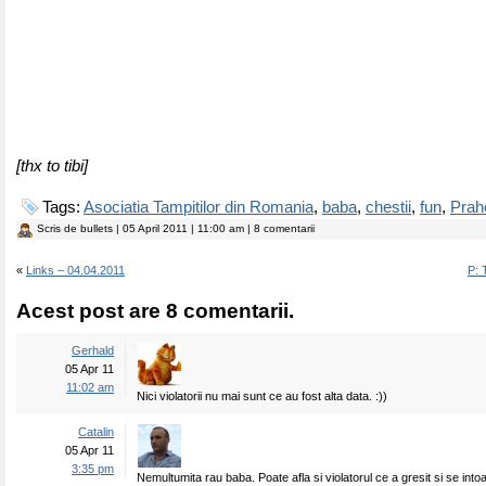
[thx to tibi]
Tags:
Asociatia Tampitilor din Romania
,
baba
,
chestii
,
fun
,
Prah
Scris de
bullets
| 05 April 2011 | 11:00 am | 8 comentarii
«
Links – 04.04.2011
P: 
Acest post are 8 comentarii.
Gerhald
05 Apr 11
11:02 am
Nici violatorii nu mai sunt ce au fost alta data. :))
Catalin
05 Apr 11
3:35 pm
Nemultumita rau baba. Poate afla si violatorul ce a gresit si se into