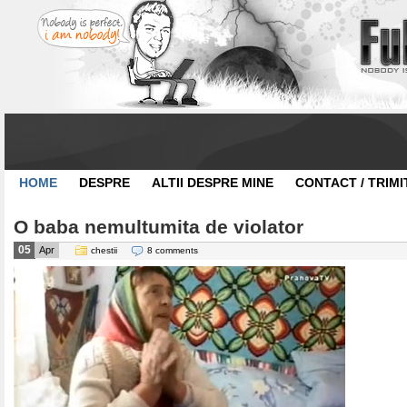
HOME
DESPRE
ALTII DESPRE MINE
CONTACT / TRIMI
O baba nemultumita de violator
05
Apr
chestii
8 comments