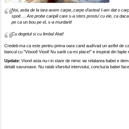
Noi, astia de la tara avem carpe..carpe d’astea! I-am dat o car
spoit…. Are probe caripili care s-a sters prostu’ cu ele, ca daca
pe ca un bou pe el, s-a murdarit!
Cu degetul si cu limba! Atat!
Credeti-ma ca este pentru prima oara cand aud/vad un astfel de c
bancul cu “Vioool! Viool! Nu sariti ca-mi place!” e inspirat din fapte 
Update:
Viorel asta nu-i in stare de nimic iar relatarea babei e deme
detalii savuroase. Nu ratati sfarsitul interviului, concluzia babei face