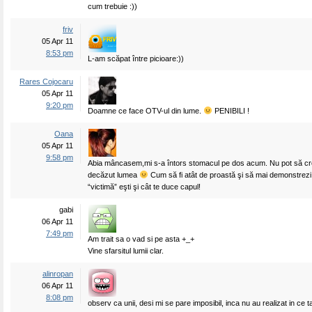
cum trebuie :))
friv
05 Apr 11
8:53 pm
L-am scăpat între picioare:))
Rares Cojocaru
05 Apr 11
9:20 pm
Doamne ce face OTV-ul din lume.
PENIBILI !
Oana
05 Apr 11
9:58 pm
Abia mâncasem,mi s-a întors stomacul pe dos acum. Nu pot să cr
decăzut lumea
Cum să fi atât de proastă şi să mai demonstrezi ş
“victimă” eşti şi cât te duce capul!
gabi
06 Apr 11
7:49 pm
Am trait sa o vad si pe asta +_+
Vine sfarsitul lumii clar.
alinropan
06 Apr 11
8:08 pm
observ ca unii, desi mi se pare imposibil, inca nu au realizat in ce t