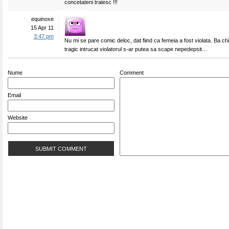
concetateni traiesc !!!
equinoxe
15 Apr 11
3:47 pm
Nu mi se pare comic deloc, dat fiind ca femeia a fost violata. Ba ch
tragic intrucat violatorul s-ar putea sa scape nepedepsit…
Nume
Comment
Email
Website