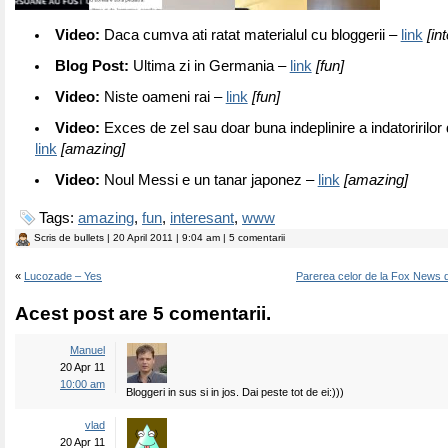
Video:
Daca cumva ati ratat materialul cu bloggerii –
link
[in
Blog Post:
Ultima zi in Germania –
link
[fun]
Video:
Niste oameni rai –
link
[fun]
Video:
Exces de zel sau doar buna indeplinire a indatoririlor 
link
[amazing]
Video:
Noul Messi e un tanar japonez –
link
[amazing]
Tags:
amazing
,
fun
,
interesant
,
www
Scris de
bullets
| 20 April 2011 | 9:04 am | 5 comentarii
«
Lucozade – Yes
Parerea celor de la Fox News
Acest post are 5 comentarii.
Manuel
20 Apr 11
10:00 am
Bloggeri in sus si in jos. Dai peste tot de ei:)))
vlad
20 Apr 11