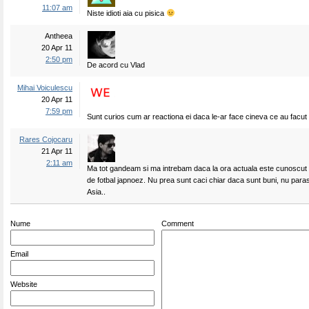
11:07 am
Niste idioti aia cu pisica
Antheea
20 Apr 11
2:50 pm
De acord cu Vlad
Mihai Voiculescu
20 Apr 11
7:59 pm
Sunt curios cum ar reactiona ei daca le-ar face cineva ce au facut
Rares Cojocaru
21 Apr 11
2:11 am
Ma tot gandeam si ma intrebam daca la ora actuala este cunoscut 
de fotbal japnoez. Nu prea sunt caci chiar daca sunt buni, nu para
Asia..
Nume
Comment
Email
Website