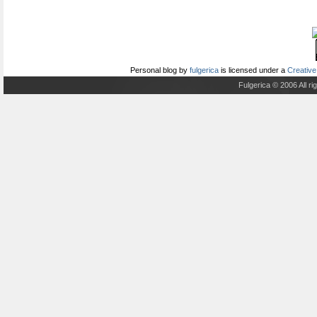
Personal blog
by
fulgerica
is licensed under a
Creative
Fulgerica © 2006 All r