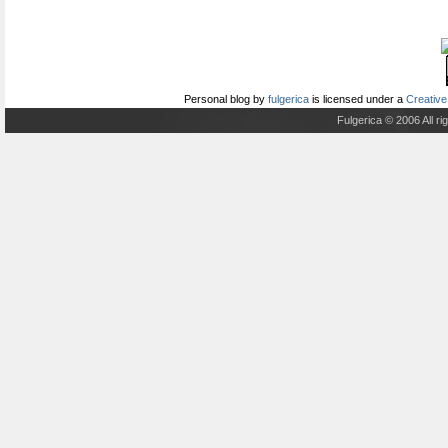
Personal blog
by
fulgerica
is licensed under a
Creative
Fulgerica © 2006 All r