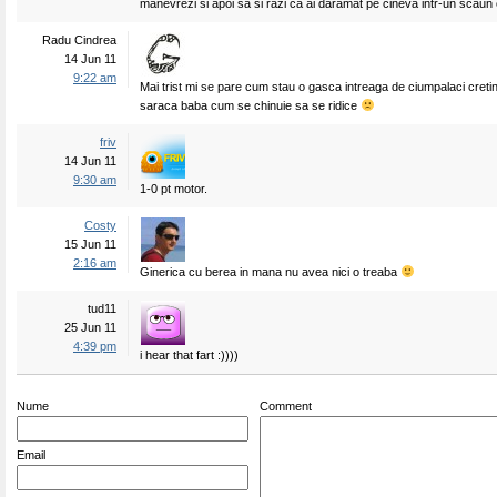
manevrezi si apoi sa si razi ca ai daramat pe cineva intr-un scaun c
Radu Cindrea
14 Jun 11
9:22 am
Mai trist mi se pare cum stau o gasca intreaga de ciumpalaci cretinoi
saraca baba cum se chinuie sa se ridice
friv
14 Jun 11
9:30 am
1-0 pt motor.
Costy
15 Jun 11
2:16 am
Ginerica cu berea in mana nu avea nici o treaba
tud11
25 Jun 11
4:39 pm
i hear that fart :))))
Nume
Comment
Email