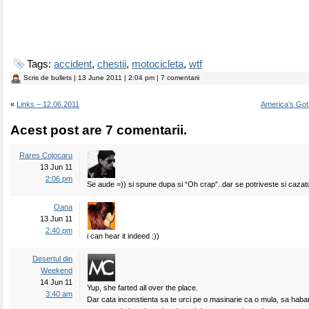
Tags:
accident
,
chestii
,
motocicleta
,
wtf
Scris de
bullets
| 13 June 2011 | 2:04 pm | 7 comentarii
«
Links – 12.06.2011
America’s Got
Acest post are 7 comentarii.
Rares Cojocaru
13 Jun 11
2:06 pm
Se aude =)) si spune dupa si “Oh crap”..dar se potriveste si cazatu
Oana
13 Jun 11
2:40 pm
i can hear it indeed :))
Desertul din
Weekend
14 Jun 11
Yup, she farted all over the place.
3:40 am
Dar cata inconstienta sa te urci pe o masinarie ca o mula, sa habar