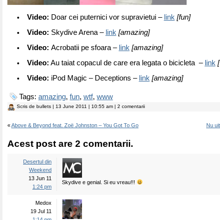
Video:
Doar cei puternici vor supravietui –
link
[fun]
Video:
Skydive Arena –
link
[amazing]
Video:
Acrobatii pe sfoara –
link
[amazing]
Video:
Au taiat copacul de care era legata o bicicleta –
link
Video:
iPod Magic – Deceptions –
link
[amazing]
Tags:
amazing
,
fun
,
wtf
,
www
Scris de
bullets
| 13 June 2011 | 10:55 am | 2 comentarii
«
Above & Beyond feat. Zoë Johnston – You Got To Go
Nu ui
Acest post are 2 comentarii.
Desertul din
Weekend
13 Jun 11
Skydive e genial. Si eu vreau!!!
1:24 pm
Medox
19 Jul 11
1:14 pm