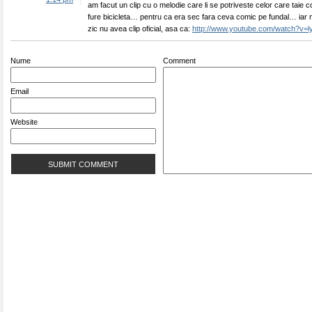
am facut un clip cu o melodie care li se potriveste celor care taie 
fure bicicleta… pentru ca era sec fara ceva comic pe fundal… iar 
zic nu avea clip oficial, asa ca:
http://www.youtube.com/watch?v=
Nume
Comment
Email
Website