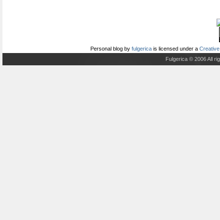
Personal blog
by
fulgerica
is licensed under a
Creative
Fulgerica © 2006 All r