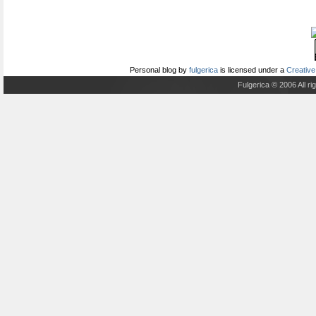
Personal blog
by
fulgerica
is licensed under a
Creative
Fulgerica © 2006 All r