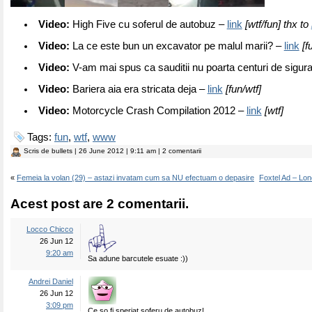
Video:
High Five cu soferul de autobuz –
link
[wtf/fun] thx to
Video:
La ce este bun un excavator pe malul marii? –
link
[f
Video:
V-am mai spus ca sauditii nu poarta centuri de sigur
Video:
Bariera aia era stricata deja –
link
[fun/wtf]
Video:
Motorcycle Crash Compilation 2012 –
link
[wtf]
Tags:
fun
,
wtf
,
www
Scris de
bullets
| 26 June 2012 | 9:11 am | 2 comentarii
«
Femeia la volan (29) – astazi invatam cum sa NU efectuam o depasire
Foxtel Ad – Lo
Acest post are 2 comentarii.
Locco Chicco
26 Jun 12
9:20 am
Sa adune barcutele esuate :))
Andrei Daniel
26 Jun 12
3:09 pm
Ce so fi speriat soferu de autobuz!