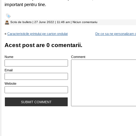
important pentru tine.
Scris de
bullets
| 27 June 2022 | 11:46 am | Niciun comentariu
«
Caracteristicile printului pe carton ondulat
De ce sa ne personalizam ca
Acest post are 0 comentarii.
Nume
Comment
Email
Website