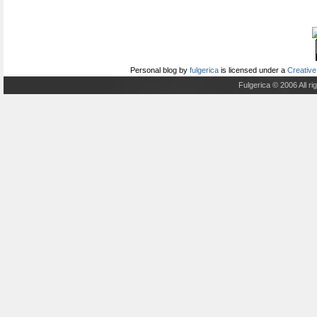
Personal blog
by
fulgerica
is licensed under a
Creative
Fulgerica © 2006 All r