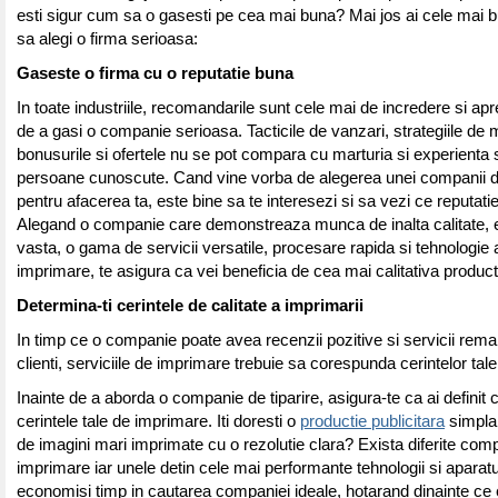
esti sigur cum sa o gasesti pe cea mai buna? Mai jos ai cele mai 
sa alegi o firma serioasa:
Gaseste o firma cu o reputatie buna
In toate industriile, recomandarile sunt cele mai de incredere si ap
de a gasi o companie serioasa. Tacticile de vanzari, strategiile de 
bonusurile si ofertele nu se pot compara cu marturia si experienta 
persoane cunoscute. Cand vine vorba de alegerea unei companii 
pentru afacerea ta, este bine sa te interesezi si sa vezi ce reputati
Alegand o companie care demonstreaza munca de inalta calitate, 
vasta, o gama de servicii versatile, procesare rapida si tehnologie
imprimare, te asigura ca vei beneficia de cea mai calitativa producti
Determina-ti cerintele de calitate a imprimarii
In timp ce o companie poate avea recenzii pozitive si servicii rema
clienti, serviciile de imprimare trebuie sa corespunda cerintelor tale
Inainte de a aborda o companie de tiparire, asigura-te ca ai definit 
cerintele tale de imprimare. Iti doresti o
productie publicitara
simpla 
de imagini mari imprimate cu o rezolutie clara? Exista diferite com
imprimare iar unele detin cele mai performante tehnologii si aparatu
economisi timp in cautarea companiei ideale, hotarand dinainte ce 