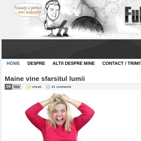
HOME
DESPRE
ALTII DESPRE MINE
CONTACT / TRIMI
Maine vine sfarsitul lumii
09
Sep
chestii
41 comments