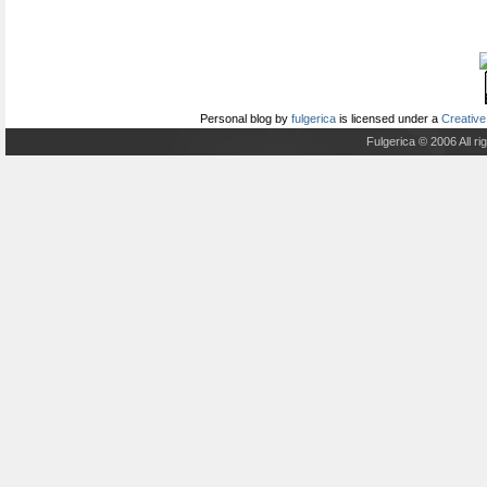
Personal blog
by
fulgerica
is licensed under a
Creative
Fulgerica © 2006 All r