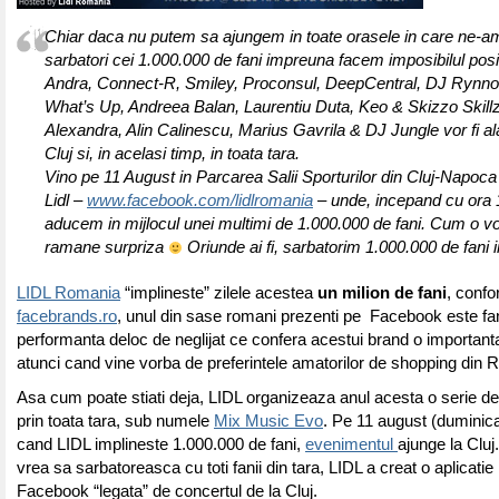
Chiar daca nu putem sa ajungem in toate orasele in care ne-am
sarbatori cei 1.000.000 de fani impreuna facem imposibilul posib
Andra, Connect-R, Smiley, Proconsul, DeepCentral, DJ Rynno 
What’s Up, Andreea Balan, Laurentiu Duta, Keo & Skizzo Skill
Alexandra, Alin Calinescu, Marius Gavrila & DJ Jungle vor fi alat
Cluj si, in acelasi timp, in toata tara.
Vino pe 11 August in Parcarea Salii Sporturilor din Cluj-Napoc
Lidl –
www.facebook.com/lidlromania
– unde, incepand cu ora 1
aducem in mijlocul unei multimi de 1.000.000 de fani. Cum o v
ramane surpriza
Oriunde ai fi, sarbatorim 1.000.000 de fani
LIDL Romania
“implineste” zilele acestea
un milion de fani
, conf
facebrands.ro
, unul din sase romani prezenti pe Facebook este fan
performanta deloc de neglijat ce confera acestui brand o important
atunci cand vine vorba de preferintele amatorilor de shopping din 
Asa cum poate stiati deja, LIDL organizeaza anul acesta o serie d
prin toata tara, sub numele
Mix Music Evo
. Pe 11 august (duminic
cand LIDL implineste 1.000.000 de fani,
evenimentul
ajunge la Cluj
vrea sa sarbatoreasca cu toti fanii din tara, LIDL a creat o aplicatie
Facebook “legata” de concertul de la Cluj.