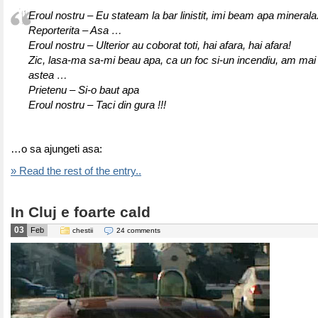
Eroul nostru – Eu stateam la bar linistit, imi beam apa minerala
Reporterita – Asa …
Eroul nostru – Ulterior au coborat toti, hai afara, hai afara!
Zic, lasa-ma sa-mi beau apa, ca un foc si-un incendiu, am mai 
astea …
Prietenu – Si-o baut apa
Eroul nostru – Taci din gura !!!
…o sa ajungeti asa:
» Read the rest of the entry..
In Cluj e foarte cald
03
Feb
chestii
24 comments