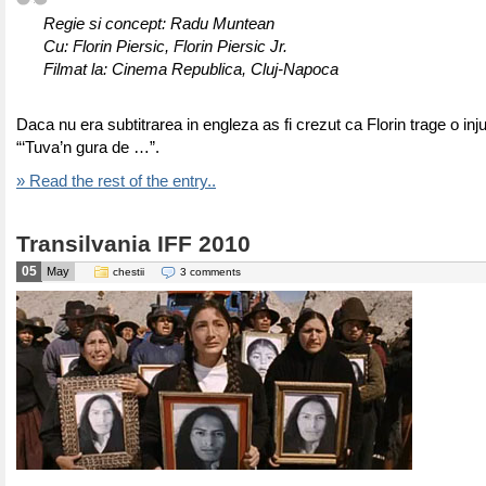
Regie si concept: Radu Muntean
Cu: Florin Piersic, Florin Piersic Jr.
Filmat la: Cinema Republica, Cluj-Napoca
Daca nu era subtitrarea in engleza as fi crezut ca Florin trage o inj
“‘Tuva’n gura de …”.
» Read the rest of the entry..
Transilvania IFF 2010
05
May
chestii
3 comments