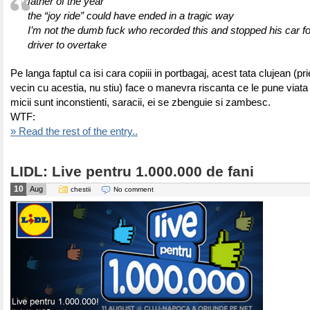
father of the year
the “joy ride” could have ended in a tragic way
I’m not the dumb fuck who recorded this and stopped his car fo
driver to overtake
Pe langa faptul ca isi cara copiii in portbagaj, acest tata clujean (pri
vecin cu acestia, nu stiu) face o manevra riscanta ce le pune viata i
micii sunt inconstienti, saracii, ei se zbenguie si zambesc.
WTF:
» Read the rest of the entry..
LIDL: Live pentru 1.000.000 de fani
10
Aug
chestii
No comment