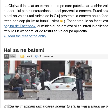
La Cluj va fi instalat un ecran imens pe care puteti aparea chiar voi
concertului pentru interactiona cu cei prezenti la concert. Puteti apl
puteti sa va salutati rudele de la Cluj prezente la concert sau a fac
trece prin cap (in limita bunului simt
). Tot ce trebuie sa faceti est
pagina de Facebook
duminica dupa-amiaza si sa intrati in aplicati
trebuie un webcam iar de restul se va ocupa aplicatia.
» Read the rest of the entry..
Hai sa ne batem!
19
Mar
chestii
5 comments
Sa ne imaginam urmatoarea scena: tu stai la masa alaturi de pri