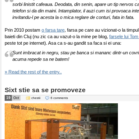
sorbi linistit cafeaua. Deodata, din senin, apare un tip nervos c
telefon si da din maini. Intamplator, il auzi cum isi provoaca inte
invitandu-l pe acesta la o mica reglare de conturi, fata in fata.
Prin 2010 postam
o farsa tare
, farsa pe care au vizionat-o la timpul
baieti din Cluj (nu zic ca au vazut-o la mine pe blog,
farsele lui To
peste tot pe internet). Asa ca s-au gandit sa faca si ei una:
Sunt imbracat in negru, stau pe banca si mananc dintr-un covri
acuma repede sa ne batem!
» Read the rest of the entry..
Sixt stie sa se promoveze
19
Oct
chestii
6 comments