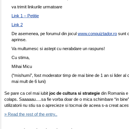
va trimit linkurile urmatoare
Link 1 – Petitie
Link 2
De asemenea, pe forumul din jocul
www.conquiztador.ro
sunt d
aprinse.
Va multumesc si astept cu nerabdare un raspuns!
Cu stima,
Mihai Micu
(“mishumi”, fost moderator timp de mai bine de 1 an si lider al
mai mult de 6 luni)
Se pare ca cel mai iubit
joc de cultura si strategie
din Romania e 
colaps. Saaaaau….sa fie vorba doar de o mica schimbare “in bine”
utilizatorii nu stiu sa o aprecieze si tocmai de aceea s-a creat ac
» Read the rest of the entry..