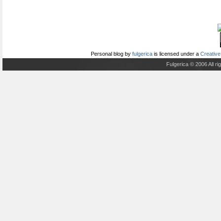
Personal blog
by
fulgerica
is licensed under a
Creative
Fulgerica © 2006 All r