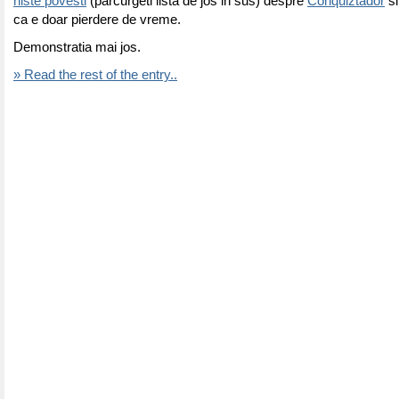
niste povesti
(parcurgeti lista de jos in sus) despre
Conquiztador
si
ca e doar pierdere de vreme.
Demonstratia mai jos.
» Read the rest of the entry..