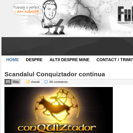
HOME
DESPRE
ALTII DESPRE MINE
CONTACT / TRIMI
Scandalul Conquiztador continua
05
May
chestii
48 comments