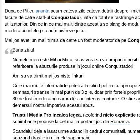
Dupa ce Piticu
anunta
acum cateva zile cateva detalii despre “micil
facute de catre staff-ul
Conquiztador
, iata ca totul se rasfrange 
utilizatorilor. Din ce in ce mai multi dintre acestia se plang de modul
moderatori inteleg sa administreze jocul.
Mai jos aveti un mail trimis de catre un fost moderator de pe
Conqu
Buna ziua!
Numele meu este Mihai Micu, si as vrea sa va propun o posibil
referitoare la abuzurile produse in jocul online Conquiztador!
Am sa va trimit mai jos niste linkuri.
Cele mai multe informatii le puteti afla citind petitia cu aproape
semnaturi stranse in mai putin de 3 zile, doar prin fortele propri
30 de fosti moderatori carora li s-au interzis conturile. O stire ar
demersul nostru impotriva acestui abuz.
Trustul Media Pro incalca legea
, neoferind
nicio explicatie
re
schimbarile produse la cel mai important joc din
Romania
.
Scandalul deja a lasat urme adanci in cadrul comunitatii, numarul
scazand drastic in ultimele saptamani.