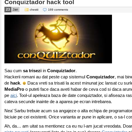
Conquiztador hack tool
23
Jan
chestii
169 comments
Sau cum
sa trisezi
in
Conquiztador
.
Hackerii romani au dat peste cap sistemul
Conquiztador
, mai bin
de
hack
.
Daca vreti sa trisati la acest minunat joc lansat cu surl
MediaPro
o puteti face daca aveti habar de ceva cod si daca arunc
pe
aici
. Tool-ul apeleaza baza de date conquiztador, si afiseaza ra
cateva secunde inainte de a aparea pe ecran intrebarea.
Nea’ Sarbu trebuie acum sa angajeze o alta echipa de programatori
biciuie pe cei existenti. Orice varianta ar pune in aplicare, o sa-l co
Ah, da… am uitat sa mentionez ca eu nu l-am jucat vreodata. Doar