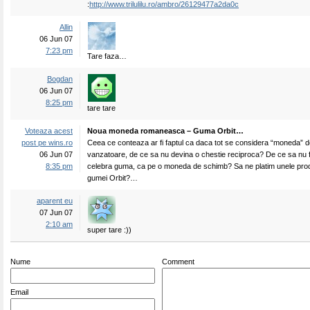
:
http://www.trilulilu.ro/ambro/26129477a2da0c
Allin
06 Jun 07
7:23 pm
Tare faza…
Bogdan
06 Jun 07
8:25 pm
tare tare
Voteaza acest
Noua moneda romaneasca – Guma Orbit…
post pe wins.ro
Ceea ce conteaza ar fi faptul ca daca tot se considera “moneda” d
06 Jun 07
vanzatoare, de ce sa nu devina o chestie reciproca? De ce sa nu f
8:35 pm
celebra guma, ca pe o moneda de schimb? Sa ne platim unele prod
gumei Orbit?…
aparent eu
07 Jun 07
2:10 am
super tare :))
Nume
Comment
Email