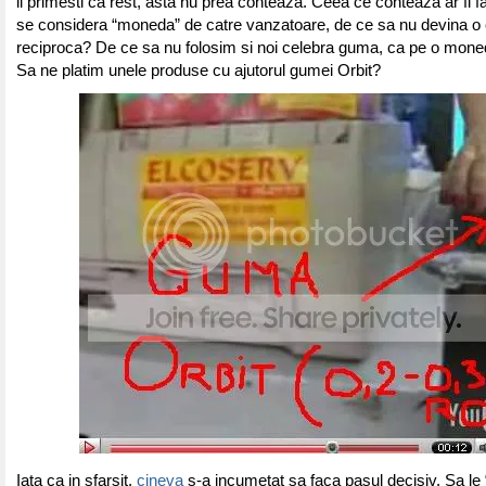
ii primesti ca rest, asta nu prea conteaza. Ceea ce conteaza ar fi f
se considera “moneda” de catre vanzatoare, de ce sa nu devina o 
reciproca? De ce sa nu folosim si noi celebra guma, ca pe o mon
Sa ne platim unele produse cu ajutorul gumei Orbit?
Iata ca in sfarsit,
cineva
s-a incumetat sa faca pasul decisiv. Sa le