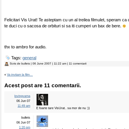
Felicitari Vis Urat! Te asteptam cu un al treilea filmulet, speram ca
te duci cu o sacosa de orbituri si sa iti cumperi un bax de bere.
thx to ambro for audio.
Tags:
general
Scris de
bullets
| 06 June 2007 | 11:22 am | 11 comentarii
«
Va invitam la film…
Acest post are 11 comentarii.
lovingvama
06 Jun 07
11:49 am
E foarte tare VisUrat.. sa mor de nu :))
bullets
06 Jun 07
1:20 pm