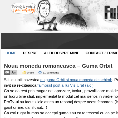
HOME
DESPRE
ALTII DESPRE MINE
CONTACT / TRIMI
Noua moneda romaneasca – Guma Orbit
06
Jun
chestii
11 comments
Stiti cu totii povestea
cu guma Orbit si noua moneda de schimb
. Pe
invit sa re-citeasca
faimosul post al lui Vis Urat (aici).
Ca se da rest prin magazine, aprozare, taxiuri, pravalii care mai 
un lucru bine stiut, implementat la modul cel mai serios in vietile no
ProTv-ul au facut zilele astea un reportaj despre acest fenomen. (
gasit online, dar il caut…)
Ca esti rugat frumos sa accepti guma sau ca te trezesti cu ea pe l