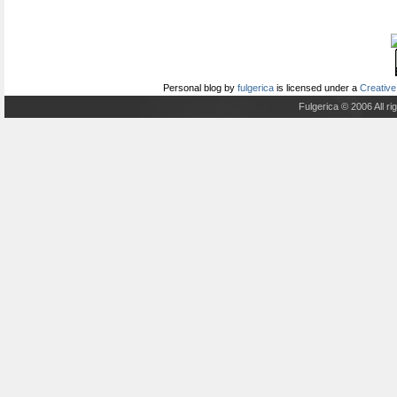
Personal blog
by
fulgerica
is licensed under a
Creative
Fulgerica © 2006 All r