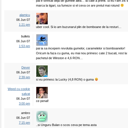
pai e stresat deja de gumele alea… la cate a primit. Si eu i-am zis
marca la tigari, sa fumeze si el ceva ce are pretul mai rotund
alamicu
06 Jun 07
1:21 pm
uber cool. Si io am buzunarul plin de bomboane de la resturi…
bullets
06 Jun 07
1:53 pm
pai ia sa incepem revolutia gumelor, caramelelor si bomboanelor!
Oricum la faza cu guma, eu mai nou primesc cate 2 bucati, rest la
pachetul de Winston e 4,6 RON…
Dever
06 Jun 07
2:39 pm
si eu primesc la Lucky (4,8 RON) o guma
Weed cu cookie
salvat
06 Jun 07
ce penal!
3:00 pm
ambro
06 Jun 07
7:15 pm
..si Unguru Bulan o scos ceva pe tema asta