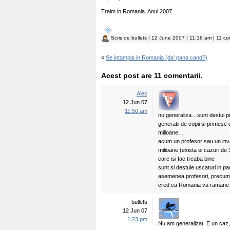
Traim in Romania. Anul 2007.
Scris de
bullets
| 12 June 2007 | 11:16 am | 11 co
«
Se intampla in Romania (da’ pana cand?)
Acest post are 11 comentarii.
Alex
12 Jun 07
11:50 am
nu generaliza…sunt destui pr
generatii de copii si primes
milioane…
acum un profesor sau un invat
milioane (exista si cazuri de 3 
care isi fac treaba bine
sunt si destule uscaturi in p
asemenea profesori, precum ce
cred ca Romania va ramane f
bullets
12 Jun 07
1:23 pm
Nu am generalizat. E un caz,