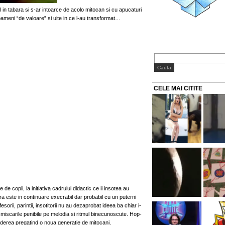
lul in tabara si s-ar intoarce de acolo mitocan si cu apucaturi
oameni “de valoare” si uite in ce l-au transformat…
CELE MAI CITITE
 de copii, la initiativa cadrului didactic ce ii insotea au
ra este in continuare execrabil dar probabil cu un puterni
rii, parintii, insotitorii nu au dezaprobat ideea ba chiar i-
t miscarile penibile pe melodia si ritmul binecunoscute. Hop-
sderea pregatind o noua generatie de mitocani.