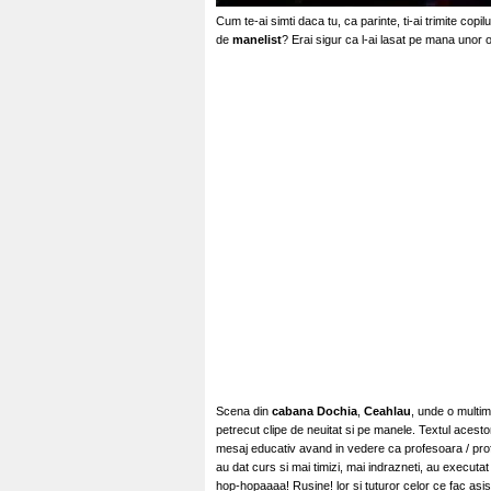
Cum te-ai simti daca tu, ca parinte, ti-ai trimite copi
de
manelist
? Erai sigur ca l-ai lasat pe mana unor 
Scena din
cabana Dochia
,
Ceahlau
, unde o multime
petrecut clipe de neuitat si pe manele. Textul acesto
mesaj educativ avand in vedere ca profesoara / profeso
au dat curs si mai timizi, mai indrazneti, au executa
hop-hopaaaa! Rusine! lor si tuturor celor ce fac asi