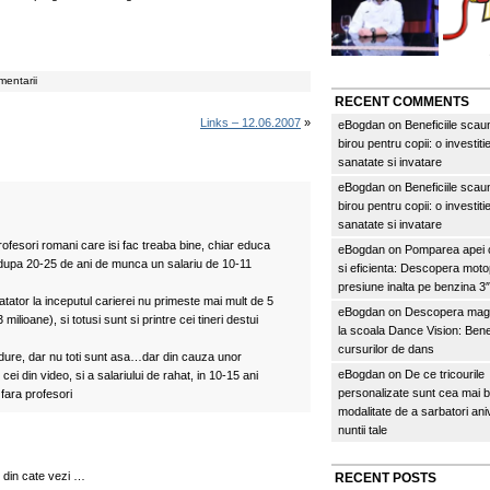
mentarii
RECENT COMMENTS
Links – 12.06.2007
»
eBogdan
on
Beneficiile scau
birou pentru copii: o investitie
sanatate si invatare
eBogdan
on
Beneficiile scau
birou pentru copii: o investitie
sanatate si invatare
ofesori romani care isi fac treaba bine, chiar educa
eBogdan
on
Pomparea apei c
c dupa 20-25 de ani de munca un salariu de 10-11
si eficienta: Descopera mo
presiune inalta pe benzina 
ator la inceputul carierei nu primeste mai mult de 5
eBogdan
on
Descopera magi
milioane), si totusi sunt si printre cei tineri destui
la scoala Dance Vision: Benef
cursurilor de dans
adure, dar nu toti sunt asa…dar din cauza unor
eBogdan
on
De ce tricourile
i din video, si a salariului de rahat, in 10-15 ani
personalizate sunt cea mai 
ara profesori
modalitate de a sarbatori an
nuntii tale
 din cate vezi …
RECENT POSTS