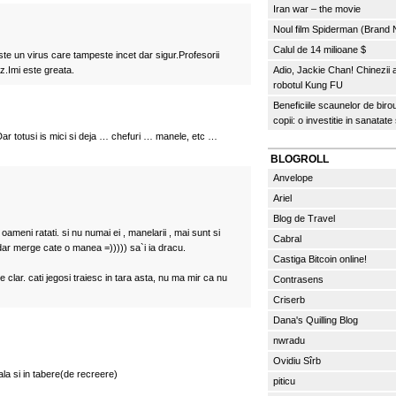
Iran war – the movie
Noul film Spiderman (Brand
Calul de 14 milioane $
te un virus care tampeste incet dar sigur.Profesorii
az.Imi este greata.
Adio, Jackie Chan! Chinezii
robotul Kung FU
Beneficiile scaunelor de biro
copii: o investitie in sanatate
ar totusi is mici si deja … chefuri … manele, etc …
BLOGROLL
Anvelope
Ariel
Blog de Travel
e oameni ratati. si nu numai ei , manelarii , mai sunt si
Cabral
dar merge cate o manea =))))) sa`i ia dracu.
Castiga Bitcoin online!
e clar. cati jegosi traiesc in tara asta, nu ma mir ca nu
Contrasens
Criserb
Dana's Quilling Blog
nwradu
Ovidiu Sîrb
oala si in tabere(de recreere)
piticu