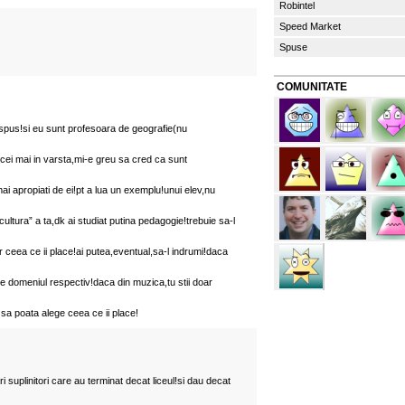
Robintel
Speed Market
Spuse
COMUNITATE
 spus!si eu sunt profesoara de geografie(nu
u cei mai in varsta,mi-e greu sa cred ca sunt
mai apropiati de ei!pt a lua un exemplu!unui elev,nu
cultura” a ta,dk ai studiat putina pedagogie!trebuie sa-l
ur ceea ce ii place!ai putea,eventual,sa-l indrumi!daca
re domeniul respectiv!daca din muzica,tu stii doar
a sa poata alege ceea ce ii place!
i suplinitori care au terminat decat liceul!si dau decat