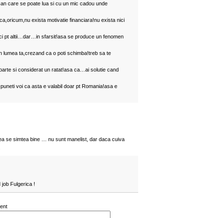
 an care se poate lua si cu un mic cadou unde
ca,oricum,nu exista motivatie financiara!nu exista nici
nici pt altii…dar…in sfarsit!asa se produce un fenomen
 in lumea ta,crezand ca o poti schimba!treb sa te
a o parte si considerat un ratat!asa ca…ai solutie cand
puneti voi ca asta e valabil doar pt Romania!asa e
umea se simtea bine … nu sunt manelist, dar daca cuiva
.
 job Fulgerica !
ent