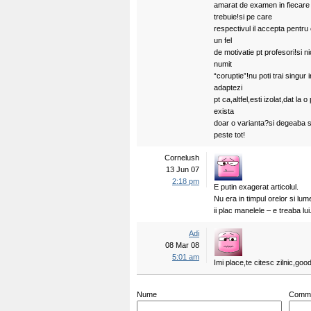
amarat de examen in fiecare
trebuie!si pe care
respectivul il accepta pentru 
un fel
de motivatie pt profesori!si 
numit
“coruptie”!nu poti trai singur
adaptezi
pt ca,altfel,esti izolat,dat l
exista
doar o varianta?si degeaba s
peste tot!
Cornelush
13 Jun 07
2:18 pm
E putin exagerat articolul.
Nu era in timpul orelor si l
ii plac manelele – e treaba lui
Adi
08 Mar 08
5:01 am
Imi place,te citesc zilnic,good
Nume
Comm