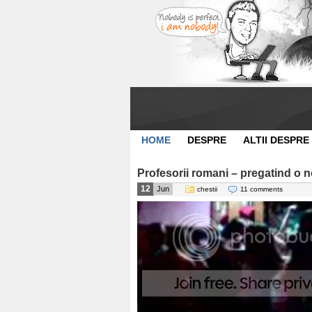
HOME
DESPRE
ALTII DESPRE
Profesorii romani – pregatind o 
12
Jun
chestii
11 comments