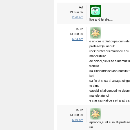
Adi
13 Jun 07
2:20 am
live and let die….
laura
13 Jun 07
6:34 am
e un caz izolat,dupa cum ati
profesez)si ascult
rock!profesorii mai tineri sa
manelisti!iar,
de obicei,elevii se simt mult 
trebuie
sa-i indoctrinezi asa numita “
lasi
sa fie el si sa-si aleaga sing
te simti
capabil si ai cunostinte desp
manele,atunci
e clar ca n-ai ce sa-i arati c
laura
13 Jun 07
6:49 am
apropos,sunt si multi profesor
un