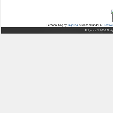
Personal blog
by
fulgerica
is licensed under a
Creative
Fulgerica © 2006 All r