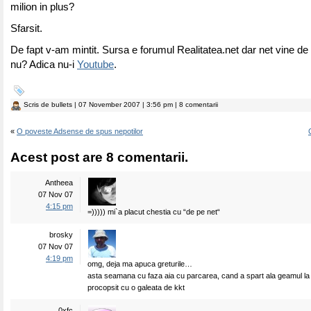
milion in plus?
Sfarsit.
De fapt v-am mintit. Sursa e forumul Realitatea.net dar net vine de 
nu? Adica nu-i
Youtube
.
Scris de
bullets
| 07 November 2007 | 3:56 pm | 8 comentarii
«
O poveste Adsense de spus nepotilor
Acest post are 8 comentarii.
Antheea
07 Nov 07
4:15 pm
=))))) mi`a placut chestia cu “de pe net“
brosky
07 Nov 07
4:19 pm
omg, deja ma apuca greturile…
asta seamana cu faza aia cu parcarea, cand a spart ala geamul la 
procopsit cu o galeata de kkt
0xfc