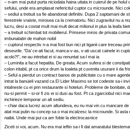
– n-am mai putut purta niciodata haina uitata in cuierul de pe holul 
sefului, unde era amplasat nefericitul cuptor cu microunde. Nici col
– sediul a trebuit sa fie abandonat definitiv. Dupa 2 saptamani de sta
ferestrele vraiste, mirosea ca la crematoriu. Nici zugravitul nu a r
lucru, desi a costat mult mai mult decat milionul in plus la leafa biet
– a trebuit schimbat tot mobilierul. Prinsese miros de privata comu
imbunatatiri de mahon nobil
– cuptorul respectiv n-a mai fost bun nici pt tiganii care treceau pri
deseurile. “Da’ ce-ati facut, manca-v-as, v-ati uscat cainele in cuptor 
acolo?!”, ne-au intrebat ei si au renuntat sa-l mai ia
– Luminita a facut hepatita. De greata. Acum sufera si de constipati
colon iritabil, pt ca orice drum la toaleta pt cuvenita usurare ii da fr
– Seful a pierdut un contract banos de publicitate cu o mare agentie.
intrat la banuieli vazand ca El Lider Maximo se tot codeste sa-i invi
intalneste cu ei prin restaurante si hoteluri. Probleme de bonitate, 
nu-si permit – si-or fi zis ei si dusi au fost. Pt ca zgarciobul nici m
inchirieze temporar un alt sediu.
– chiar daca lucrez acum altundeva, eu nu mai vin cu mancare de
atat mai putin nu concep sa o mai incalzesc la microunde. Si asta
naibii. Unde mai pui ca am fobie la electrocasnice
Ziceti si voi, acum. Nu era mai ieftin sa-i fi dat amaratului blestema