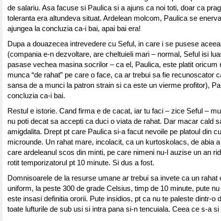
de salariu. Asa facuse si Paulica si a ajuns ca noi toti, doar ca prag
toleranta era altundeva situat. Ardelean molcom, Paulica se enerv
ajungea la concluzia ca-i bai, apai bai era!
Dupa a douazecea intrevedere cu Seful, in care i se pusese aceea
(compania e-n dezvoltare, are cheltuieli mari – normal, Seful isi lu
pasase vechea masina socrilor – ca el, Paulica, este platit oricum 
munca “de rahat” pe care o face, ca ar trebui sa fie recunoscator ca
sansa de a munci la patron strain si ca este un vierme profitor), Pa
concluzia ca-i bai.
Restul e istorie. Cand firma e de cacat, iar tu faci – zice Seful – m
nu poti decat sa accepti ca duci o viata de rahat. Dar macar cald sa
amigdalita. Drept pt care Paulica si-a facut nevoile pe platoul din c
microunde. Un rahat mare, incolacit, ca un kurtoskolacs, de abia 
care ardeleanul scos din minti, pe care nimeni nu-l auzise un an rid
rotit temporizatorul pt 10 minute. Si dus a fost.
Domnisoarele de la resurse umane ar trebui sa invete ca un rahat c
uniform, la peste 300 de grade Celsius, timp de 10 minute, pute nu i
este insasi definitia ororii. Pute insidios, pt ca nu te paleste dintr-o d
toate lufturile de sub usi si intra pana si-n tencuiala. Ceea ce s-a si