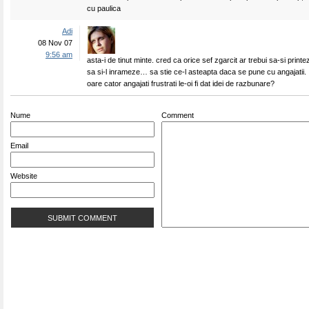
cu paulica
Adi
08 Nov 07
9:56 am
asta-i de tinut minte. cred ca orice sef zgarcit ar trebui sa-si printe
sa si-l inrameze… sa stie ce-l asteapta daca se pune cu angajatii.
oare cator angajati frustrati le-oi fi dat idei de razbunare?
Nume
Comment
Email
Website