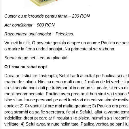
Cuptor cu microunde pentru firma – 230 RON
Aer conditionat – 900 RON
Razbunarea unui angajat – Priceless.
Va invit la citit. O poveste geniala despre un anume Paulica ce se 
o marire la firma unde-i angajat. Nu primeste si se razbuna.
Sursa: de pe net. Lectura placuta!
O firma cu rahat copt
Daca ar fi stiut ce-l asteapta, Seful l-ar fi ascultat pe Paulica si i-ar
marire de salariu. Nici nu cerea mult omul, 1 milion de lei vechi si 
sa-si scoata banii dati pe transportul in comun si, poate, si ceva di
mobil necompensata. Paulica avea prea mult bun simt sa-i spuna S
bine si sa-i sune personal pe acei furnizori din cateva simple motiv
coaiele; 2) Cuvantul lui are mai multa greutate; 3) Paulica era prea 
prea strambi ca sa fie secretara, fie si a Sefului, aflat la varsta teme
indoielilor, drept pt care ar fi regulat si-o pisica, numai sa-si reconf
virilitate; 4) Seful avea minute nelimitate, Paulica vorbea pe banii lui 