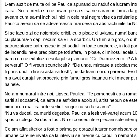
L-am auzit de multe ori pe Paulica spunand cu naduf ca lucram intr
cacat. Si ca merita sa ne pisam pe ea si sa ne caram in lumea larg
aveam cum sa-mi inchipui nici in cele mai negre vise ca refularile 
Paulica aveau sa se adevereasca mai ceva ca abstractiunile lui 
Si se facu o zi de noiembrie oribil, cu o ploaie diluviana, numa’ bun
cu plapuma-n cap, necum sa vii la scarbici. Un fum alb gros, o du
patrunzatoare patrunsese in tot sediul, in toate ungherele, in toti pori
de incendiu ne-a precipitat pe toti afara, in ploaie, ci mirosul acela 
parea ca ne exfoliaza esofagul si plamanii. “Ce Dumnezeu o fi? A l
serverul? O fi vreun scurtcircuit?” “De unde, miroase a sobolan mo
fi prins unul in fire si asta i-a fost!”, ne dadeam noi cu parerea. Ev
n-a avut curajul sa orbecaie prin fumul gros inauntru nici macar pt 
hainele.
Ne-am numarat intre noi. Lipsea Paulica. “Te pomenesti ca a ramas
sariti si scoateti-l, ca asta se asfixiaza acolo si, aitist nebun ce est
nimeni un mail ca arde sediul, singur nu-si da seama”.
“Nu va duceti, ca muriti degeaba, Paulica a iesit val-vartej acum 1
spus o colega. Si dus a fost. Nu si consecintele plecarii sale intem
Ce am aflat ulterior a fost o palma pe obrazul tuturor domnisoarelo
umane care ne invata ca la interviu se merge cu capul in pamant si