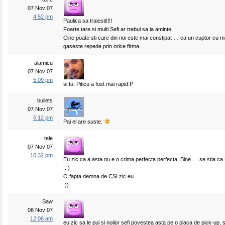
07 Nov 07
4:52 pm
Paulica sa traiesti!!!!
Foarte tare si multi Sefi ar trebui sa ia aminte.
Cine poate sti care din noi este mai constipat … ca un cuptor cu 
gaseste repede prin orice firma.
alamicu
07 Nov 07
5:09 pm
si tu, Piticu a fost mai rapid:P
bullets
07 Nov 07
5:12 pm
Pai el are suste.
tele
07 Nov 07
10:32 pm
Eu zic ca a asta nu e o crima perfecta perfecta .Bine…. se stia ca P
..:)
O fapta demna de CSI zic eu
:))
Saw
08 Nov 07
12:06 am
eu zic sa le pui si noilor sefi povestea asta pe o placa de pick-up,