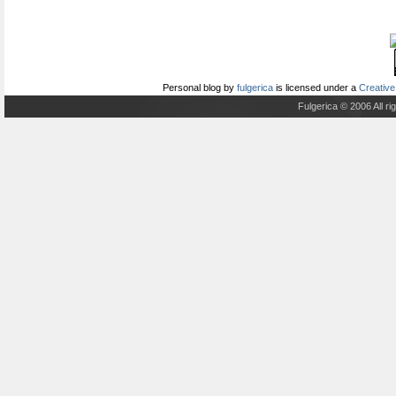
Personal blog
by
fulgerica
is licensed under a
Creative
Fulgerica © 2006 All r