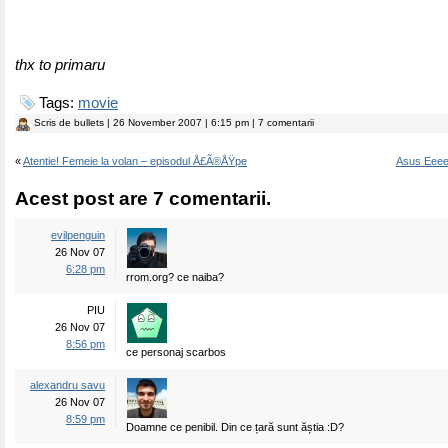
thx to primaru
Tags:
movie
Scris de
bullets
| 26 November 2007 | 6:15 pm | 7 comentarii
«
Atentie! Femeie la volan – episodul Å£Ã®ÅŸpe
Asus Eee
Acest post are 7 comentarii.
evilpenguin
26 Nov 07
6:28 pm
rrom.org? ce naiba?
PIU
26 Nov 07
8:56 pm
ce personaj scarbos
alexandru savu
26 Nov 07
8:59 pm
Doamne ce penibil. Din ce țară sunt ăștia :D?