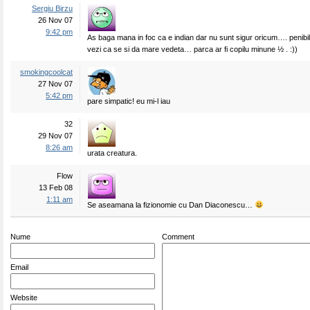
Sergiu Birzu
26 Nov 07
9:42 pm
As baga mana in foc ca e indian dar nu sunt sigur oricum…. penibi
vezi ca se si da mare vedeta… parca ar fi copilu minune ½ . :))
smokingcoolcat
27 Nov 07
5:42 pm
pare simpatic! eu mi-l iau
32
29 Nov 07
8:26 am
urata creatura.
Flow
13 Feb 08
1:11 am
Se aseamana la fizionomie cu Dan Diaconescu…
Nume
Comment
Email
Website