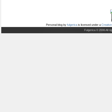
Personal blog
by
fulgerica
is licensed under a
Creative
Fulgerica © 2006 All r