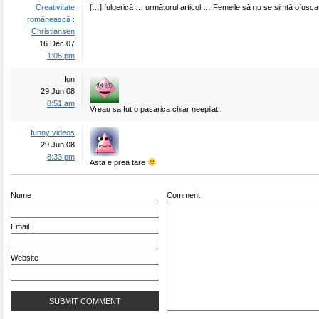
Creativitate
[…] fulgerică … următorul articol … Femeile să nu se simtă ofusca
românească :
Christiansen
16 Dec 07
1:08 pm
Ion
29 Jun 08
8:51 am
Vreau sa fut o pasarica chiar neepilat.
funny videos
29 Jun 08
8:33 pm
Asta e prea tare
Nume
Comment
Email
Website