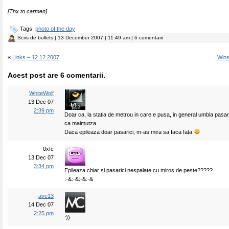
[Thx to carmen]
Tags:
photo of the day
Scris de
bullets
| 13 December 2007 | 11:49 am | 6 comentarii
«
Links – 12.12.2007
Wins
Acest post are 6 comentarii.
WhiteWolf
13 Dec 07
2:39 pm
Doar ca, la statia de metrou in care e pusa, in general umbla pasa
ca maimutza
Daca epileaza doar pasarici, m-as mira sa faca fata
0xfc
13 Dec 07
3:34 pm
Epileaza chiar si pasarici nespalate cu miros de peste?????
:-&:-&:-&:-&
ave13
14 Dec 07
2:25 pm
:))