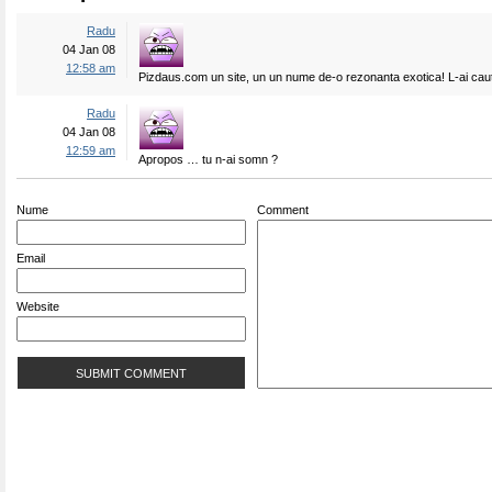
Radu
04 Jan 08
12:58 am
Pizdaus.com un site, un un nume de-o rezonanta exotica! L-ai caut
Radu
04 Jan 08
12:59 am
Apropos … tu n-ai somn ?
Nume
Comment
Email
Website