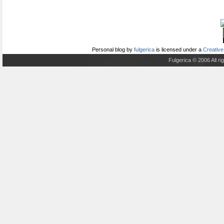
Personal blog
by
fulgerica
is licensed under a
Creative
Fulgerica © 2006 All r