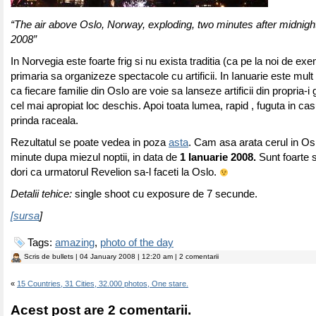
“The air above Oslo, Norway, exploding, two minutes after midnigh
2008”
In Norvegia este foarte frig si nu exista traditia (ca pe la noi de ex
primaria sa organizeze spectacole cu artificii. In Ianuarie este mult 
ca fiecare familie din Oslo are voie sa lanseze artificii din propria-i
cel mai apropiat loc deschis. Apoi toata lumea, rapid , fuguta in cas
prinda raceala.
Rezultatul se poate vedea in poza
asta
. Cam asa arata cerul in Os
minute dupa miezul noptii, in data de
1 Ianuarie 2008.
Sunt foarte s
dori ca urmatorul Revelion sa-l faceti la Oslo.
Detalii tehice:
single shoot cu exposure de 7 secunde.
[sursa
]
Tags:
amazing
,
photo of the day
Scris de
bullets
| 04 January 2008 | 12:20 am | 2 comentarii
«
15 Countries, 31 Cities, 32.000 photos, One stare.
Acest post are 2 comentarii.