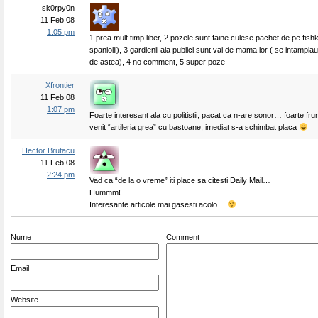
sk0rpy0n
11 Feb 08
1:05 pm
1 prea mult timp liber, 2 pozele sunt faine culese pachet de pe fish
spaniolii), 3 gardienii aia publici sunt vai de mama lor ( se intamplau
de astea), 4 no comment, 5 super poze
Xfrontier
11 Feb 08
1:07 pm
Foarte interesant ala cu politistii, pacat ca n-are sonor… foarte f
venit “artileria grea” cu bastoane, imediat s-a schimbat placa
Hector Brutacu
11 Feb 08
2:24 pm
Vad ca “de la o vreme” iti place sa citesti Daily Mail…
Hummm!
Interesante articole mai gasesti acolo…
Nume
Comment
Email
Website