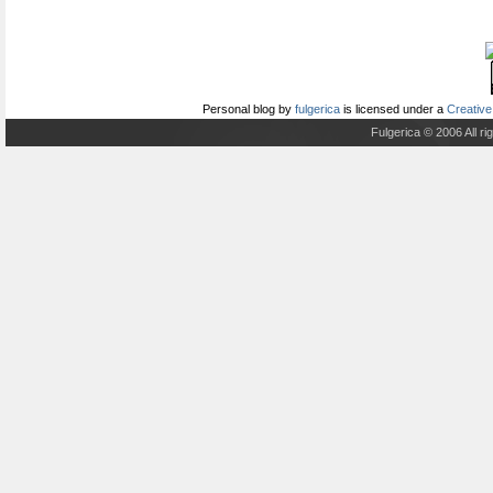
Personal blog
by
fulgerica
is licensed under a
Creative
Fulgerica © 2006 All r