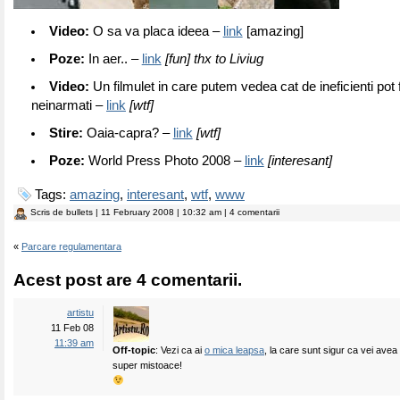
Video:
O sa va placa ideea –
link
[amazing]
Poze:
In aer.. –
link
[fun] thx to Liviug
Video:
Un filmulet in care putem vedea cat de ineficienti pot fi 
neinarmati –
link
[wtf]
Stire:
Oaia-capra? –
link
[wtf]
Poze:
World Press Photo 2008 –
link
[interesant]
Tags:
amazing
,
interesant
,
wtf
,
www
Scris de
bullets
| 11 February 2008 | 10:32 am | 4 comentarii
«
Parcare regulamentara
Acest post are 4 comentarii.
artistu
11 Feb 08
11:39 am
Off-topic
: Vezi ca ai
o mica leapsa
, la care sunt sigur ca vei avea
super mistoace!