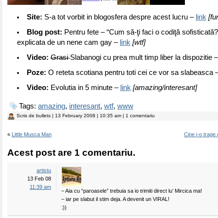
Site:
S-a tot vorbit in blogosfera despre acest lucru –
link
[fu
Blog post:
Pentru fete – “Cum să­-ţi faci o codiţă sofisticată?
explicata de un nene cam gay –
link
[wtf]
Video:
Grasi
Slabanogi cu prea mult timp liber la dispozitie 
Poze:
O reteta scotiana pentru toti cei ce vor sa slabeasca 
Video:
Evolutia in 5 minute –
link
[amazing/interesant]
Tags:
amazing
,
interesant
,
wtf
,
www
Scris de
bullets
| 13 February 2008 | 10:35 am | 1 comentariu
«
Little Musca Man
Cine i-o trage
Acest post are 1 comentariu.
artistu
13 Feb 08
11:39 am
– Aia cu “paroasele” trebuia sa io trimiti direct lu’ Mircica ma!
– iar pe slabut il stim deja. A devenit un VIRAL!
:))