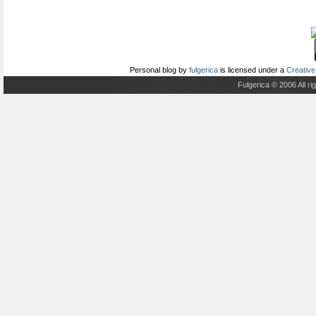
Personal blog
by
fulgerica
is licensed under a
Creative
Fulgerica © 2006 All r